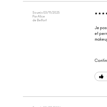
Soumis
03/11/2025
Par
Alice
de
Belfort
Je pos
et per
makeup
Contin