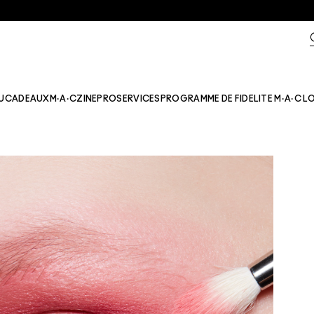
U
CADEAUX
M·A·CZINE​
PRO
SERVICES
PROGRAMME DE FIDELITE M·A·C L