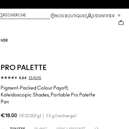
RECHERCHE
0
NOS BOUTIQUES
S’IDENTIFIER
OVER
PRO PALETTE
4.64
33 AVIS
Pigment-Packed Colour Payoff,
Kaleidoscopic Shades, Portable Pro Palette
Pan
€18.00
€12.00
/g
1.5 g (recharge)