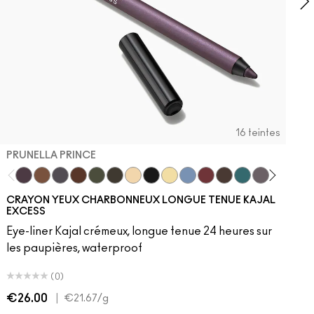
16 teintes
PRUNELLA PRINCE
 Of Attention
​
hogany
W5​
Redd
NW10​
Prunella Prince
NW13​
HodgePodging
NW15​
New Number
NW18​
Costa Niche
NW20​
Swamped
NW22​
Archetaupe
NW25​
Twinkle Toast
NW30​
Pitch
NW33​
Ecru
NW35​
Iceflower
NW40​
Decanted
NW43​
Vintage Teddy
NW44​
Peacock
NW45​
Smoked Qu
NW46​
Bark
NW47​
Stor
NW
CRAYON YEUX CHARBONNEUX LONGUE TENUE KAJAL
EXCESS
Eye-liner Kajal crémeux, longue tenue 24 heures sur
les paupières, waterproof
(0)
€26.00
|
€
€21.67
/g