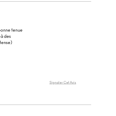
 bonne tenue
 à des
ntense)
Signaler Cet Avis