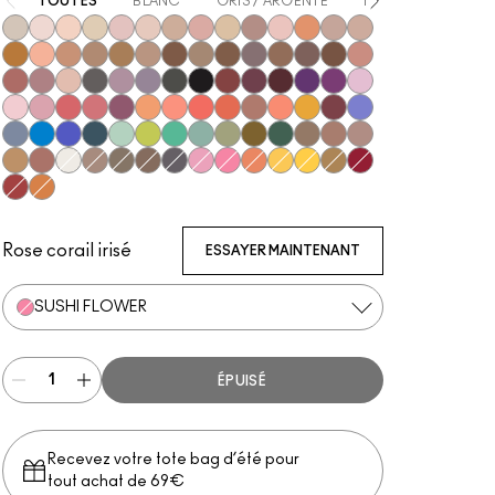
TOUTES
BLANC
GRIS / ARGENTÉ
BEIGE
MARRO
Vex
Shroom
Brulé
Nylon
Malt
Orb
Omega
Jest
Ricepaper
All That Glitters
Grain
Motif!
Naked Lunch
Honey Lust
Natural Wilderness
Tete-A-Tint
Sandstone
Charcoal Brown
Uninterrupted
Soft Brown
Wedge
Cork
Embark
Satin Taupe
Espresso
Brun
Swiss Chocolate
Royal Rendezvou
Finjan
Haux
Cozy Grey
Print
Shale
Scene
Glitch In The Matrix
Carbon
Nude Model
Sketch
Starry Night
Power To The Purple
Darkroom
#Humblebrag
Yogurt
Girlie
In Living Pink
Libra
Cranberry
Samoa Silk
Shell Peach
Coral
Red Brick
Expensive Pink
Suspiciously Sweet
If It Ain't Baroque
Shady Santa
Cobalt
Tilt
Triennial Wave
Atlantic Blue
Stormwatch
Mint Condition
What's The WIFI?
New Crop
Steamy
Humid
Mo' Money Mo' Problems
That's Showbiz Baby
Woodwinked
Mulch
Sable
Amber Lights
Antiqued
White Frost
L.E.S. Artiste
Coquette
Club
Greystone
Pink Venus
Sushi Flower
Rule
Memories of Space
Chrome Yellow
Marsh
Left You On Red
Haute Sauce
Jingle Ball Bronze
Rose corail irisé
ESSAYER MAINTENANT
SUSHI FLOWER
ÉPUISÉ
Recevez votre tote bag d’été pour
tout achat de 69€