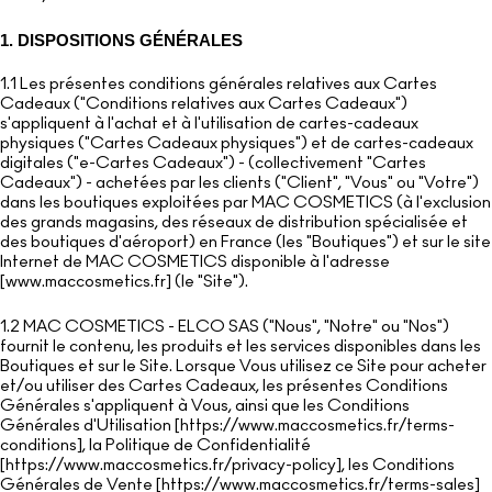
DÉCOUVRIR TOUS LES PRODUITS POUR LE TEINT
Mini M·A·C
DÉCOUVRIR TOUS LES PINCEAUX ET ACCESSOIRES
DÉCOUVRIR TOUS LES PRODUITS POUR LES YEUX