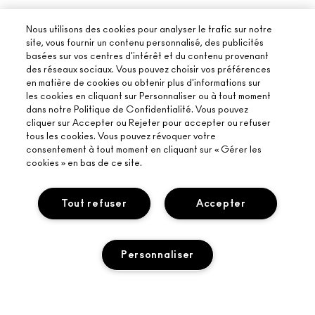
Nous utilisons des cookies pour analyser le trafic sur notre
site, vous fournir un contenu personnalisé, des publicités
basées sur vos centres d'intérêt et du contenu provenant
des réseaux sociaux. Vous pouvez choisir vos préférences
en matière de cookies ou obtenir plus d'informations sur
les cookies en cliquant sur Personnaliser ou à tout moment
dans notre Politique de Confidentialité. Vous pouvez
cliquer sur Accepter ou Rejeter pour accepter ou refuser
tous les cookies. Vous pouvez révoquer votre
consentement à tout moment en cliquant sur « Gérer les
cookies » en bas de ce site.
À PROPOS DE MAC
Tout refuser
Accepter
NOTRE HISTOIRE
ACHETER EN LIGNE
NOS MAQUILLEURS
Personnaliser
MON COMPTE
PROGRAMME DE RECYCLAGE
BESOIN D’AIDE ?
S’ABONNER AUX E-MAILS
MAC VIVA GLAM
SUIVRE MA COMMANDE
PROMOTIONS
BEAUTÉ CONSCIENTE