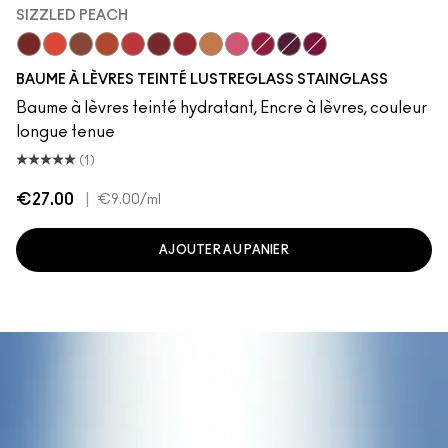
SIZZLED PEACH
Cake Topper
Traffic
Posh Pit
Sizzled Peach
See Sheer
Business Casual
XOXO
Trinket
Sneaky Pink
Zoomies
Grapevinyl
Soda Poppy
BAUME À LÈVRES TEINTÉ LUSTREGLASS STAINGLASS
Baume à lèvres teinté hydratant, Encre à lèvres, couleur
longue tenue
(1)
€27.00
|
€9.00
/ml
AJOUTER AU PANIER