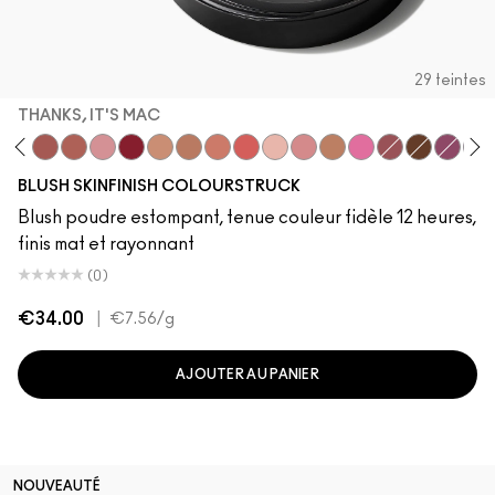
29 teintes
THANKS, IT'S MAC
Buff
avender
lba
Pinch Me
Thanks, It's MAC
No Filter
Blushbaby
Ruby Wooed
Sunbasque
Gingerly
Peachtwist
Pink Flamingo
Babygirl
Desert Rose
Coppertone
Candy Yum Yum
Sinner
Antique Ve
Plush
You
BLUSH SKINFINISH COLOURSTRUCK
Blush poudre estompant, tenue couleur fidèle 12 heures,
finis mat et rayonnant
(0)
€34.00
|
€7.56
/g
AJOUTER AU PANIER
NOUVEAUTÉ