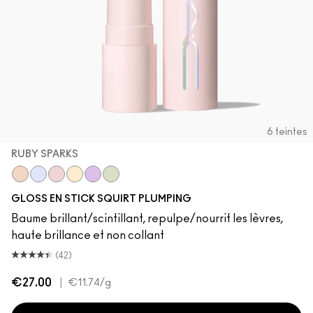
6 teintes
RUBY SPARKS
Lava Sparks
Nova Sparks
Ruby Sparks
Solar Sparks
Violet Sparks
Squirt Sparks
GLOSS EN STICK SQUIRT PLUMPING
Baume brillant/scintillant, repulpe/nourrit les lèvres,
haute brillance et non collant
(42)
€27.00
|
€11.74
/g