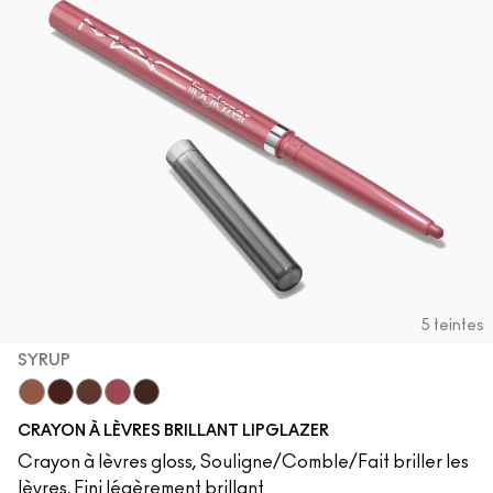
5 teintes
SYRUP
Cool Spice
Acai
MACchiato
Syrup
Chestnut
CRAYON À LÈVRES BRILLANT LIPGLAZER
Crayon à lèvres gloss, Souligne/Comble/Fait briller les
lèvres, Fini légèrement brillant