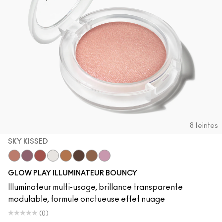
8 teintes
SKY KISSED
Sky Kissed
Sunset Drizzle
Cloud Candy
Wind Chill
Cloudburst
GlowZone
Sepia Skies
Stratus
GLOW PLAY ILLUMINATEUR BOUNCY
Illuminateur multi-usage, brillance transparente
modulable, formule onctueuse effet nuage
(0)