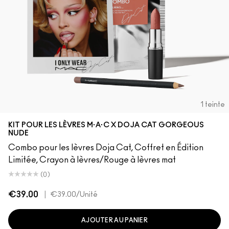
1 teinte
KIT POUR LES LÈVRES M·A·C X DOJA CAT GORGEOUS
NUDE
Combo pour les lèvres Doja Cat, Coffret en Édition
Limitée, Crayon à lèvres/Rouge à lèvres mat
(0)
€39.00
|
€39.00
/Unité
AJOUTER AU PANIER