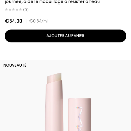
journée, aide le maquillage à résister à l’eau
(0)
€34.00
|
€0.34
/ml
AJOUTER AU PANIER
NOUVEAUTÉ