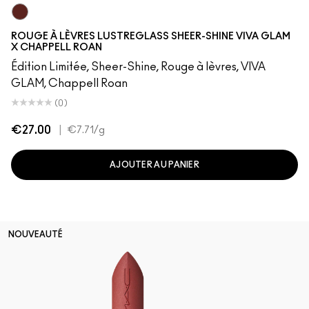
Roan of Arc
ROUGE À LÈVRES LUSTREGLASS SHEER-SHINE VIVA GLAM
X CHAPPELL ROAN
Édition Limitée, Sheer-Shine, Rouge à lèvres, VIVA
GLAM, Chappell Roan
(0)
€27.00
|
€7.71
/g
AJOUTER AU PANIER
NOUVEAUTÉ