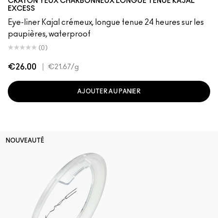
CRAYON YEUX CHARBONNEUX LONGUE TENUE KAJAL
EXCESS
Eye-liner Kajal crémeux, longue tenue 24 heures sur les
paupières, waterproof
(0)
€26.00
|
€21.67
/g
AJOUTER AU PANIER
NOUVEAUTÉ