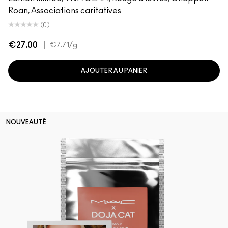
Roan, Associations caritatives
(0)
€27.00
|
€7.71
/g
AJOUTER AU PANIER
NOUVEAUTÉ