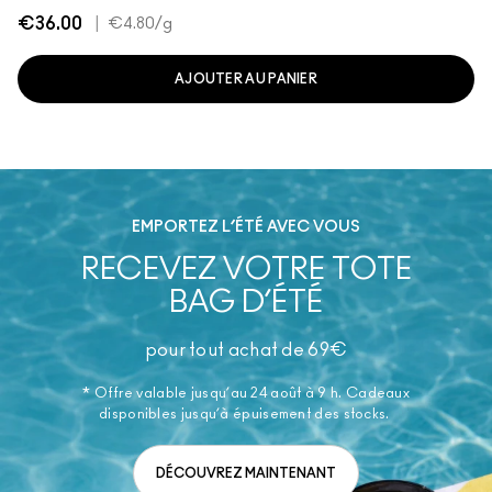
€36.00
|
€4.80
/g
AJOUTER AU PANIER
EMPORTEZ L’ÉTÉ AVEC VOUS
RECEVEZ VOTRE TOTE
BAG D’ÉTÉ
pour tout achat de 69€
* Offre valable jusqu’au 24 août à 9 h. Cadeaux
disponibles jusqu’à épuisement des stocks.
DÉCOUVREZ MAINTENANT