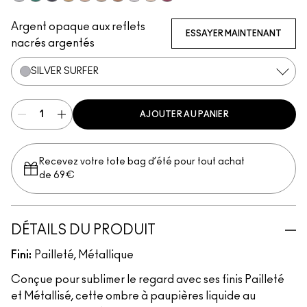
Silver Surfer
Telepathic Teal
Tourmaline Dream
Flash or Dash
Everything Is Sunshine
Champagne Trail
Beaming Brighter
Crumbled Diamonds
Not Scared To Sparkle
Fuschia Future
Argent opaque aux reflets
ESSAYER MAINTENANT
nacrés argentés
SILVER SURFER
AJOUTER AU PANIER
Recevez votre tote bag d’été pour tout achat
de 69€
DÉTAILS DU PRODUIT
Fini:
Pailleté, Métallique
Conçue pour sublimer le regard avec ses finis Pailleté
et Métallisé, cette ombre à paupières liquide au