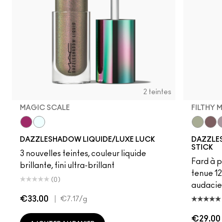
2 teintes
MAGIC SCALE
FILTHY 
Magic Scale
Awww-spicious
Filthy Ma
Taup
H
DAZZLESHADOW LIQUIDE/LUXE LUCK
DAZZLES
STICK
3 nouvelles teintes, couleur liquide
Fard à p
brillante, fini ultra-brillant
tenue 12
(0)
audacie
€33.00
|
€7.17
/g
€29.00