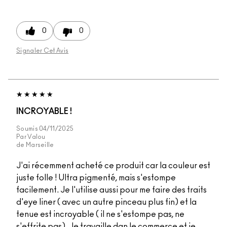
0
0
Signaler Cet Avis
INCROYABLE !
Soumis
04/11/2025
Par
Valou
de
Marseille
J'ai récemment acheté ce produit car la couleur est
juste folle ! Ultra pigmenté, mais s'estompe
facilement. Je l'utilise aussi pour me faire des traits
d'eye liner ( avec un autre pinceau plus fin) et la
tenue est incroyable ( il ne s'estompe pas, ne
s'effrite pas). Je travaille dan le commerce et je