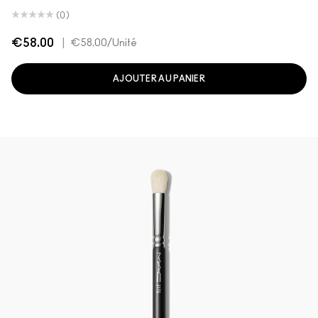
(0)
€58.00
|
€58.00
/Unité
AJOUTER AU PANIER