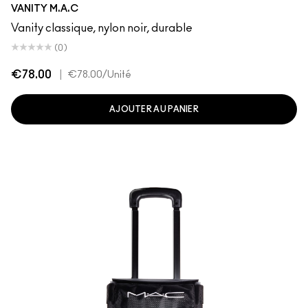
VANITY M.A.C
Vanity classique, nylon noir, durable
(0)
€78.00
|
€78.00
/Unité
AJOUTER AU PANIER