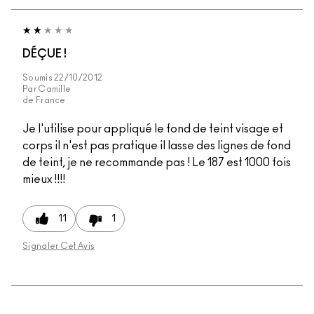
DÉÇUE !
Soumis
22/10/2012
Par
Camille
de
France
Je l'utilise pour appliqué le fond de teint visage et
corps il n'est pas pratique il lasse des lignes de fond
de teint, je ne recommande pas ! Le 187 est 1000 fois
mieux !!!!
11
1
Signaler Cet Avis