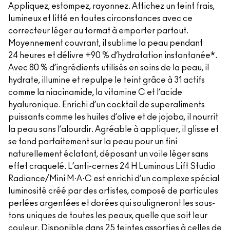
Appliquez, estompez, rayonnez. Affichez un teint frais,
lumineux et lifté en toutes circonstances avec ce
correcteur léger au format à emporter partout.
Moyennement couvrant, il sublime la peau pendant
24 heures et délivre +90 % d’hydratation instantanée*.
Avec 80 % d’ingrédients utilisés en soins de la peau, il
hydrate, illumine et repulpe le teint grâce à 31 actifs
comme la niacinamide, la vitamine C et l’acide
hyaluronique. Enrichi d’un cocktail de superaliments
puissants comme les huiles d’olive et de jojoba, il nourrit
la peau sans l’alourdir. Agréable à appliquer, il glisse et
se fond parfaitement sur la peau pour un fini
naturellement éclatant, déposant un voile léger sans
effet craquelé. L’anti-cernes 24 H Luminous Lift Studio
Radiance/Mini M·A·C est enrichi d’un complexe spécial
luminosité créé par des artistes, composé de particules
perlées argentées et dorées qui souligneront les sous-
tons uniques de toutes les peaux, quelle que soit leur
couleur. Disponible dans 25 teintes assorties à celles de