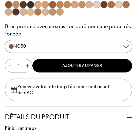
NC50
NC40
NW55
NW65
NC17.5
NW20
NW45
NC44
NC42
NW15
NC37
NC17
NW5
NW50
NC45
NC10
NW40
NC14.5
NC63
NW13
NC20
NC30
NW11
NW30
NC25
Brun profond avec un sous-ton doré pour une peau très
foncée
NC50
AJOUTER AU PANIER
Recevez votre tote bag d’été pour tout achat
de 69€
DÉTAILS DU PRODUIT
Fini:
Lumineux