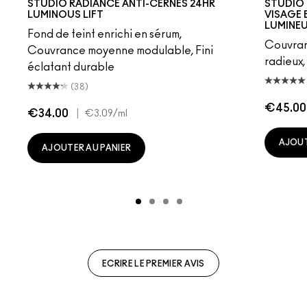
STUDIO RADIANCE ANTI-CERNES 24HR
STUDIO 
LUMINOUS LIFT
VISAGE 
LUMINE
Fond de teint enrichi en sérum,
Couvranc
Couvrance moyenne modulable, Fini
radieux
éclatant durable
(38)
€45.00
€34.00
|
€3.09
/ml
AJOUT
AJOUTER AU PANIER
ECRIRE LE PREMIER AVIS