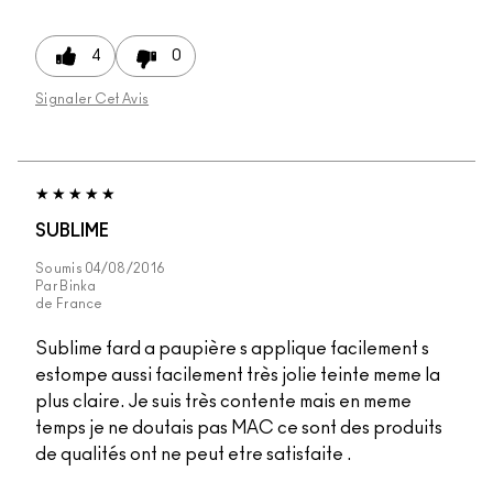
4
0
Signaler Cet Avis
SUBLIME
Soumis
04/08/2016
Par
Binka
de
France
Sublime fard a paupière s applique facilement s
estompe aussi facilement très jolie teinte meme la
plus claire. Je suis très contente mais en meme
temps je ne doutais pas MAC ce sont des produits
de qualités ont ne peut etre satisfaite .