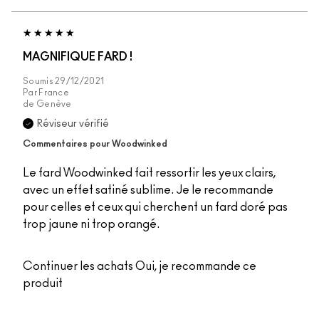
MAGNIFIQUE FARD !
Soumis
29/12/2021
Par
France
de
Genève
Réviseur vérifié
Commentaires pour Woodwinked
Le fard Woodwinked fait ressortir les yeux clairs,
avec un effet satiné sublime. Je le recommande
pour celles et ceux qui cherchent un fard doré pas
trop jaune ni trop orangé.
Continuer les achats
Oui, je recommande ce
produit