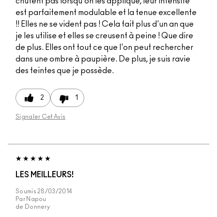
chutent pas lorsqu'on les applique, leur intensité
est parfaitement modulable et la tenue excellente
!! Elles ne se vident pas ! Cela fait plus d'un an que
je les utilise et elles se creusent à peine ! Que dire
de plus. Elles ont tout ce que l'on peut rechercher
dans une ombre à paupière. De plus, je suis ravie
des teintes que je possède.
2
1
Signaler Cet Avis
LES MEILLEURS!
Soumis
28/03/2014
Par
Napou
de
Donnery