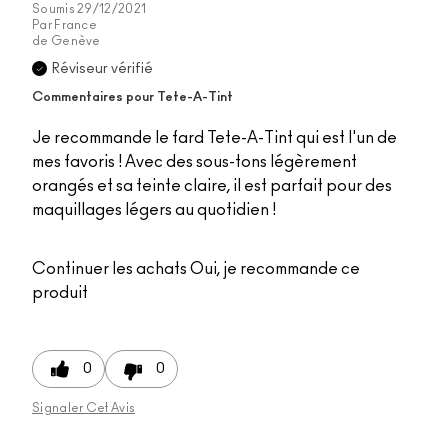
Soumis
29/12/2021
Par
France
de
Genève
Réviseur vérifié
Commentaires pour Tete-A-Tint
Je recommande le fard Tete-A-Tint qui est l'un de
mes favoris ! Avec des sous-tons légèrement
orangés et sa teinte claire, il est parfait pour des
maquillages légers au quotidien !
Continuer les achats
Oui, je recommande ce
produit
0
0
Signaler Cet Avis