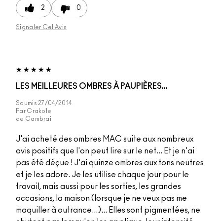
2
0
Signaler Cet Avis
LES MEILLEURES OMBRES À PAUPIÈRES...
Soumis
27/04/2014
Par
Crakote
de
Cambrai
J'ai acheté des ombres MAC suite aux nombreux
avis positifs que l'on peut lire sur le net... Et je n'ai
pas été déçue ! J'ai quinze ombres aux tons neutres
et je les adore. Je les utilise chaque jour pour le
travail, mais aussi pour les sorties, les grandes
occasions, la maison (lorsque je ne veux pas me
maquiller à outrance...)... Elles sont pigmentées, ne