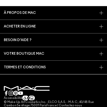
À PROPOS DE MAC
NOTRE HISTOIRE
ACHETER EN LIGNE
NOS MAQUILLEURS
MON COMPTE
PROGRAMME DE RECYCLAGE
BESOIN D’AIDE ?
S’ABONNER AUX E-MAILS
MAC VIVA GLAM
SUIVRE MA COMMANDE
PROMOTIONS
BEAUTÉ CONSCIENTE
VOTRE BOUTIQUE MAC
FAQ
CARTE CADEAU
RECRUTEMENT
TROUVER UNE BOUTIQUE
RETOURS ET ÉCHANGES
ADHÉSION MAC PRO
TERMES ET CONDITIONS
SERVICES DE MAQUILLAGE
LIVRAISON
TESTS SUR LES ANIMAUX
CONSIGNES DE TRI
POLITIQUE DE CONFIDENTIALITÉ
PRENDRE UN RENDEZ-VOUS MAQUILLAGE
MON COMPTE
CONDITIONS RELATIVES AUX CARTES CADEAUX
CONTACTEZ-NOUS
CONDITIONS GÉNÉRALES D'UTILISATION
+33182883913 (APPEL NON SURTAXÉ)
CONDITIONS GÉNÉRALES DE VENTE
Accessibilité
© Make-Up Art Cosmetics Inc. - ELCO S.A.S. - M·A·C , 40/48 Rue
CONTREFAÇON
Cambon 5e étage 75001 ParisFrance |
Contactez-nous