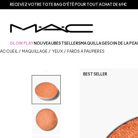
RECEVEZ VOTRE TOTE BAG D’ÉTÉ POUR TOUT ACHAT DE 69€
GLOW PLAY
NOUVEAU
BESTSELLERS
MAQUILLAGE
SOIN DE LA PEA
ACCUEIL
/
MAQUILLAGE
/
YEUX
/
FARDS À PAUPIÈRES
BEST SELLER