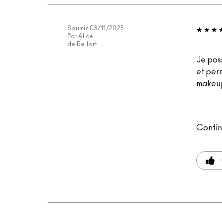
Soumis
03/11/2025
Par
Alice
de
Belfort
Je pos
et per
makeup
Contin