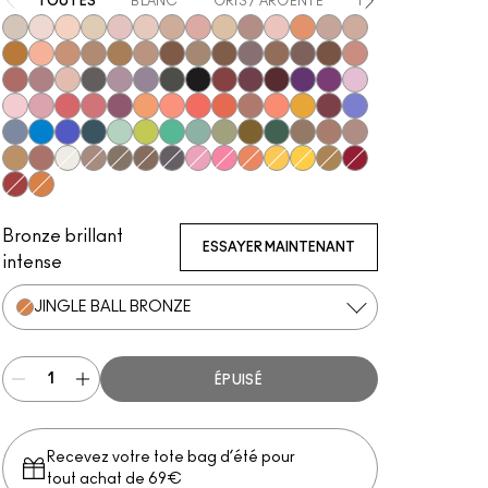
TOUTES
BLANC
GRIS / ARGENTÉ
BEIGE
MARRO
Vex
Shroom
Brulé
Nylon
Malt
Orb
Omega
Jest
Ricepaper
All That Glitters
Grain
Motif!
Naked Lunch
Honey Lust
Natural Wilderness
Tete-A-Tint
Sandstone
Charcoal Brown
Uninterrupted
Soft Brown
Wedge
Cork
Embark
Satin Taupe
Espresso
Brun
Swiss Chocolate
Royal Rendezvou
Finjan
Haux
Cozy Grey
Print
Shale
Scene
Glitch In The Matrix
Carbon
Nude Model
Sketch
Starry Night
Power To The Purple
Darkroom
#Humblebrag
Yogurt
Girlie
In Living Pink
Libra
Cranberry
Samoa Silk
Shell Peach
Coral
Red Brick
Expensive Pink
Suspiciously Sweet
If It Ain't Baroque
Shady Santa
Cobalt
Tilt
Triennial Wave
Atlantic Blue
Stormwatch
Mint Condition
What's The WIFI?
New Crop
Steamy
Humid
Mo' Money Mo' Problems
That's Showbiz Baby
Woodwinked
Mulch
Sable
Amber Lights
Antiqued
White Frost
L.E.S. Artiste
Coquette
Club
Greystone
Pink Venus
Sushi Flower
Rule
Memories of Space
Chrome Yellow
Marsh
Left You On Red
Haute Sauce
Jingle Ball Bronze
Bronze brillant
ESSAYER MAINTENANT
intense
JINGLE BALL BRONZE
ÉPUISÉ
Recevez votre tote bag d’été pour
tout achat de 69€