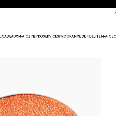
U
CADEAUX
M·A·CZINE​
PRO
SERVICES
PROGRAMME DE FIDELITE M·A·C L