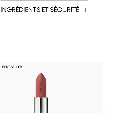
INGRÉDIENTS ET SÉCURITÉ
P
BEST SELLER
N
C
E
E
l