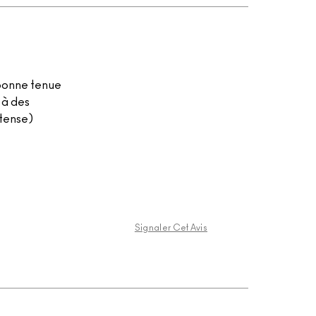
 bonne tenue
 à des
ntense)
Signaler Cet Avis