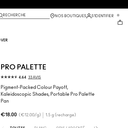
RECHERCHE
0
NOS BOUTIQUES
S’IDENTIFIER
OVER
PRO PALETTE
4.64
33 AVIS
Pigment-Packed Colour Payoff,
Kaleidoscopic Shades, Portable Pro Palette
Pan
€18.00
€12.00
/g
1.5 g (recharge)