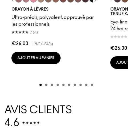
ture
ipdown
Boldly Bare
Spice
Whirl
Dervish
Edge To Edge
Oak
Cork
Cool Spice
Beige-Turner
Greige
Chestnut
Root For Me!
Caviar
Grape Expecta
Cyber Wor
Nightm
Prunel
Plu
Ho
CRAYON À LÈVRES
CRAYON
TENUE K
Ultra-précis, polyvalent, approuvé par
Eye-line
les professionnels
24 heure
(164)
€26.00
|
€17.93
/g
€26.00
AJOUTER AU PANIER
AJOUT
AVIS CLIENTS
4.6