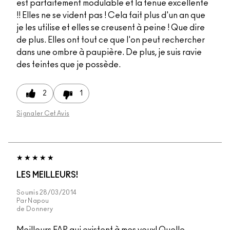
est parfaitement modulable et la tenue excellente
!! Elles ne se vident pas ! Cela fait plus d'un an que
je les utilise et elles se creusent à peine ! Que dire
de plus. Elles ont tout ce que l'on peut rechercher
dans une ombre à paupière. De plus, je suis ravie
des teintes que je possède.
2
1
Signaler Cet Avis
LES MEILLEURS!
Soumis
28/03/2014
Par
Napou
de
Donnery
Meilleurs FAP qui existent à mes yeux! Quelle