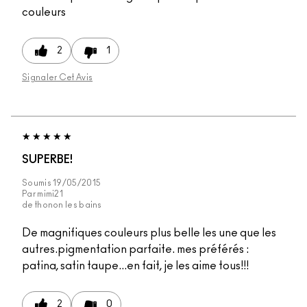
couleurs
2
1
Signaler Cet Avis
SUPERBE!
Soumis
19/05/2015
Par
mimi21
de
thonon les bains
De magnifiques couleurs plus belle les une que les
autres.pigmentation parfaite. mes préférés :
patina, satin taupe...en fait, je les aime tous!!!
2
0