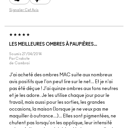
Signaler Cet Avis
LES MEILLEURES OMBRES À PAUPIÈRES...
Soumis
27/04/2014
Par
Crakote
de
Cambrai
J'ai acheté des ombres MAC suite aux nombreux
avis positifs que l'on peut lire sur le net... Et je n'ai
pas été déçue ! J'ai quinze ombres aux tons neutres
et je les adore. Je les utilise chaque jour pour le
travail, mais aussi pour les sorties, les grandes
occasions, la maison (lorsque je ne veux pas me
maquiller à outrance...)... Elles sont pigmentées, ne
chutent pas lorsqu'on les applique, leur intensité