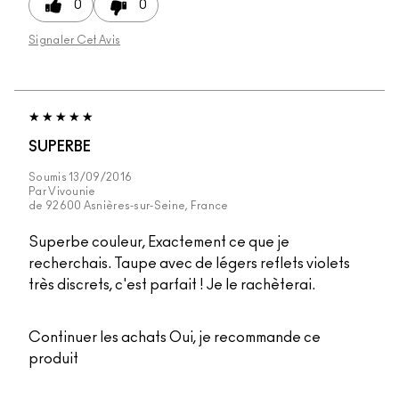
0
0
Signaler Cet Avis
SUPERBE
Soumis
13/09/2016
Par
Vivounie
de
92600 Asnières-sur-Seine, France
Superbe couleur, Exactement ce que je
recherchais. Taupe avec de légers reflets violets
très discrets, c'est parfait ! Je le rachèterai.
Continuer les achats
Oui, je recommande ce
produit