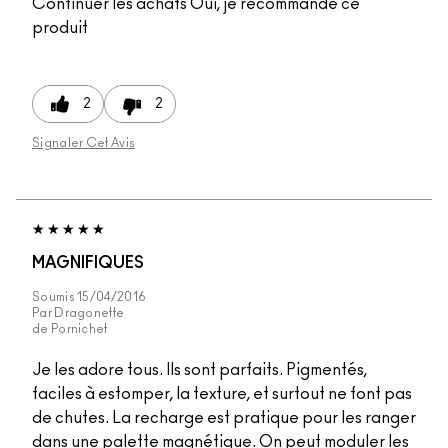
Continuer les achats
Oui, je recommande ce
produit
2
2
Signaler Cet Avis
MAGNIFIQUES
Soumis
15/04/2016
Par
Dragonette
de
Pornichet
Je les adore tous. Ils sont parfaits. Pigmentés,
faciles à estomper, la texture, et surtout ne font pas
de chutes. La recharge est pratique pour les ranger
dans une palette magnétique. On peut moduler les