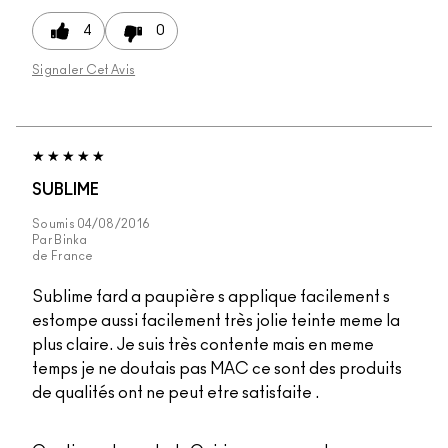
4
0
Signaler Cet Avis
SUBLIME
Soumis
04/08/2016
Par
Binka
de
France
Sublime fard a paupière s applique facilement s
estompe aussi facilement très jolie teinte meme la
plus claire. Je suis très contente mais en meme
temps je ne doutais pas MAC ce sont des produits
de qualités ont ne peut etre satisfaite .