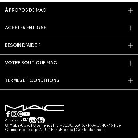
À PROPOS DE MAC
NOTRE HISTOIRE
ACHETER EN LIGNE
NOS MAQUILLEURS
MON COMPTE
PROGRAMME DE RECYCLAGE
BESOIN D’AIDE ?
S’ABONNER AUX E-MAILS
MAC VIVA GLAM
SUIVRE MA COMMANDE
PROMOTIONS
BEAUTÉ CONSCIENTE
VOTRE BOUTIQUE MAC
FAQ
CARTE CADEAU
RECRUTEMENT
TROUVER UNE BOUTIQUE
RETOURS ET ÉCHANGES
ADHÉSION MAC PRO
TERMES ET CONDITIONS
SERVICES DE MAQUILLAGE
LIVRAISON
TESTS SUR LES ANIMAUX
CONSIGNES DE TRI
POLITIQUE DE CONFIDENTIALITÉ
PRENDRE UN RENDEZ-VOUS MAQUILLAGE
MON COMPTE
CONDITIONS RELATIVES AUX CARTES CADEAUX
CONTACTEZ-NOUS
CONDITIONS GÉNÉRALES D'UTILISATION
+33182883913 (APPEL NON SURTAXÉ)
CONDITIONS GÉNÉRALES DE VENTE
Accessibilité
© Make-Up Art Cosmetics Inc. - ELCO S.A.S. - M·A·C , 40/48 Rue
CONTREFAÇON
Cambon 5e étage 75001 ParisFrance |
Contactez-nous
DIRECTIVES DES AVIS