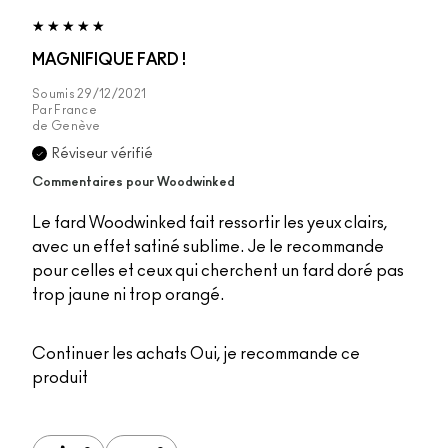
MAGNIFIQUE FARD !
Soumis
29/12/2021
Par
France
de
Genève
Réviseur vérifié
Commentaires pour Woodwinked
Le fard Woodwinked fait ressortir les yeux clairs,
avec un effet satiné sublime. Je le recommande
pour celles et ceux qui cherchent un fard doré pas
trop jaune ni trop orangé.
Continuer les achats
Oui, je recommande ce
produit