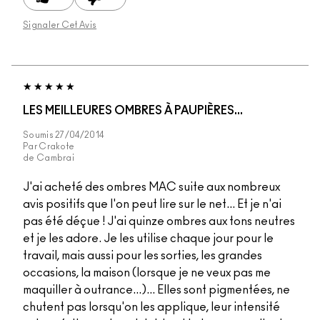
Signaler Cet Avis
LES MEILLEURES OMBRES À PAUPIÈRES...
Soumis
27/04/2014
Par
Crakote
de
Cambrai
J'ai acheté des ombres MAC suite aux nombreux
avis positifs que l'on peut lire sur le net... Et je n'ai
pas été déçue ! J'ai quinze ombres aux tons neutres
et je les adore. Je les utilise chaque jour pour le
travail, mais aussi pour les sorties, les grandes
occasions, la maison (lorsque je ne veux pas me
maquiller à outrance...)... Elles sont pigmentées, ne
chutent pas lorsqu'on les applique, leur intensité