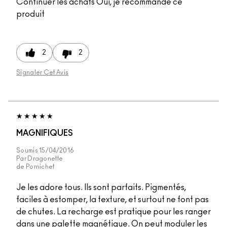
Continuer les achats
Oui, je recommande ce
produit
2
2
Signaler Cet Avis
MAGNIFIQUES
Soumis
15/04/2016
Par
Dragonette
de
Pornichet
Je les adore tous. Ils sont parfaits. Pigmentés,
faciles à estomper, la texture, et surtout ne font pas
de chutes. La recharge est pratique pour les ranger
dans une palette magnétique. On peut moduler les