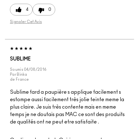
4
0
Signaler Cet Avis
SUBLIME
Soumis
04/08/2016
Par
Binka
de
France
Sublime fard a paupière s applique facilement s
estompe aussi facilement très jolie teinte meme la
plus claire. Je suis très contente mais en meme
temps je ne doutais pas MAC ce sont des produits
de qualités ont ne peut etre satisfaite .