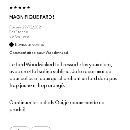
MAGNIFIQUE FARD !
Soumis
29/12/2021
Par
France
de
Genève
Réviseur vérifié
Commentaires pour Woodwinked
Le fard Woodwinked fait ressortir les yeux clairs,
avec un effet satiné sublime. Je le recommande
pour celles et ceux qui cherchent un fard doré pas
trop jaune ni trop orangé.
Continuer les achats
Oui, je recommande ce
produit