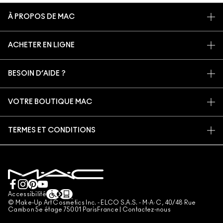
À PROPOS DE MAC
NOTRE HISTOIRE
ACHETER EN LIGNE
NOS MAQUILLEURS
MON COMPTE
PROGRAMME DE RECYCLAGE
BESOIN D’AIDE ?
S’ABONNER AUX E-MAILS
MAC VIVA GLAM
SUIVRE MA COMMANDE
PROMOTIONS
BEAUTÉ CONSCIENTE
VOTRE BOUTIQUE MAC
FAQ
CARTE CADEAU
RECRUTEMENT
TROUVER UNE BOUTIQUE
RETOURS ET ÉCHANGES
ADHÉSION MAC PRO
TERMES ET CONDITIONS
SERVICES DE MAQUILLAGE
LIVRAISON
TESTS SUR LES ANIMAUX
CONSIGNES DE TRI
POLITIQUE DE CONFIDENTIALITÉ
PRENDRE UN RENDEZ-VOUS MAQUILLAGE
MON COMPTE
CONDITIONS RELATIVES AUX CARTES CADEAUX
CONTACTEZ-NOUS
CONDITIONS GÉNÉRALES D'UTILISATION
+33182883913 (APPEL NON SURTAXÉ)
CONDITIONS GÉNÉRALES DE VENTE
Accessibilité
© Make-Up Art Cosmetics Inc. - ELCO S.A.S. - M·A·C , 40/48 Rue
CONTREFAÇON
Cambon 5e étage 75001 ParisFrance |
Contactez-nous
DIRECTIVES DES AVIS