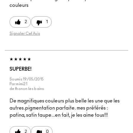
couleurs
2
1
Signaler Cet Avis
SUPERBE!
Soumis
19/05/2015
Par
mimi21
de
thonon les bains
De magnifiques couleurs plus belle les une que les
autres.pigmentation parfaite. mes préférés :
patina, satin taupe...en fait, je les aime tous!!!
2
0