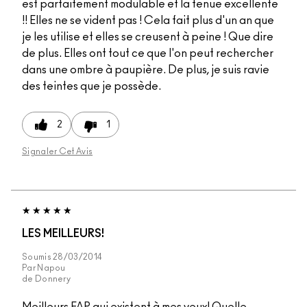
est parfaitement modulable et la tenue excellente
!! Elles ne se vident pas ! Cela fait plus d'un an que
je les utilise et elles se creusent à peine ! Que dire
de plus. Elles ont tout ce que l'on peut rechercher
dans une ombre à paupière. De plus, je suis ravie
des teintes que je possède.
2
1
Signaler Cet Avis
LES MEILLEURS!
Soumis
28/03/2014
Par
Napou
de
Donnery
Meilleurs FAP qui existent à mes yeux! Quelle