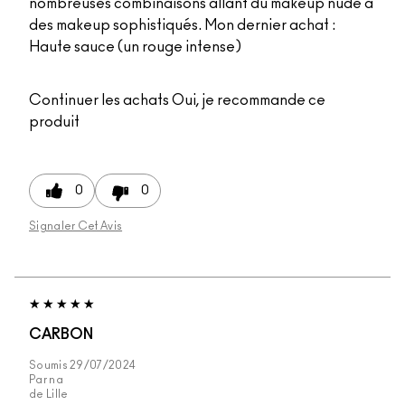
nombreuses combinaisons allant du makeup nude à
des makeup sophistiqués. Mon dernier achat :
Haute sauce (un rouge intense)
Continuer les achats
Oui, je recommande ce
produit
0
0
Signaler Cet Avis
CARBON
Soumis
29/07/2024
Par
na
de
Lille