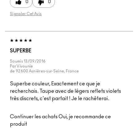
0
0
Signaler Cet Avis
SUPERBE
Soumis
13/09/2016
Par
Vivounie
de
92600 Asnières-sur-Seine, France
Superbe couleur, Exactement ce que je
recherchais. Taupe avec de légers reflets violets
très discrets, c'est parfait ! Je le rachèterai.
Continuer les achats
Oui, je recommande ce
produit