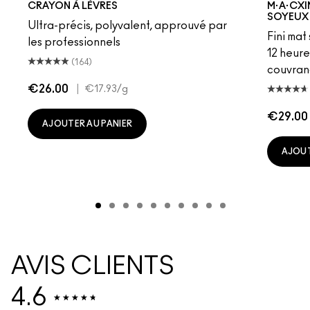
CRAYON À LÈVRES
M·A·CXI
SOYEUX
Ultra-précis, polyvalent, approuvé par
Fini mat
les professionnels
12 heure
(164)
couvran
€26.00
|
€17.93
/g
€29.00
AJOUTER AU PANIER
AJOUT
AVIS CLIENTS
4.6