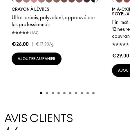
ture
ipdown
Boldly Bare
Spice
Whirl
Dervish
Edge To Edge
Oak
Unbothered
Cork
Dare Me
Cool Spice
Acting Natural
Beige-Turner
Hot Girl Pink
Greige
Folio
Chestnut
Yash
Root For Me!
Cool Teddy
Caviar
Bare M·A·Cximal
Grape Expecta
Honeylove
Cyber Wor
Kinda Sex
Nightm
Velvet
Plu
Mul
CRAYON À LÈVRES
M·A·CXI
SOYEUX
Ultra-précis, polyvalent, approuvé par
Fini mat
les professionnels
12 heure
(164)
couvran
€26.00
|
€17.93
/g
€29.00
AJOUTER AU PANIER
AJOUT
AVIS CLIENTS