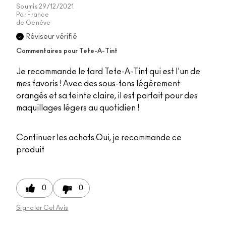
Soumis
29/12/2021
Par
France
de
Genève
Réviseur vérifié
Commentaires pour Tete-A-Tint
Je recommande le fard Tete-A-Tint qui est l'un de
mes favoris ! Avec des sous-tons légèrement
orangés et sa teinte claire, il est parfait pour des
maquillages légers au quotidien !
Continuer les achats
Oui, je recommande ce
produit
0
0
Signaler Cet Avis