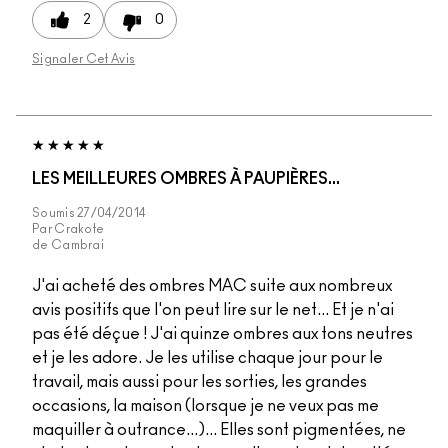
2
0
Signaler Cet Avis
LES MEILLEURES OMBRES À PAUPIÈRES...
Soumis
27/04/2014
Par
Crakote
de
Cambrai
J'ai acheté des ombres MAC suite aux nombreux
avis positifs que l'on peut lire sur le net... Et je n'ai
pas été déçue ! J'ai quinze ombres aux tons neutres
et je les adore. Je les utilise chaque jour pour le
travail, mais aussi pour les sorties, les grandes
occasions, la maison (lorsque je ne veux pas me
maquiller à outrance...)... Elles sont pigmentées, ne