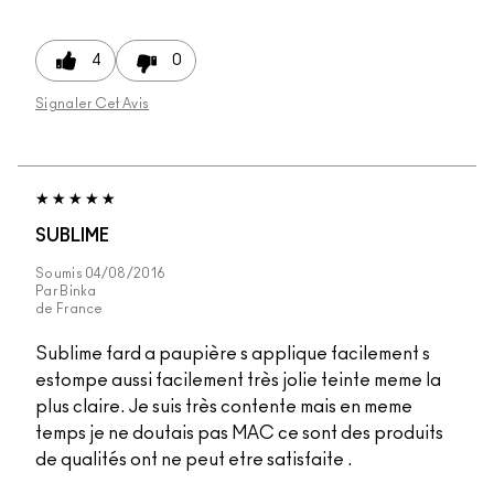
4
0
Signaler Cet Avis
SUBLIME
Soumis
04/08/2016
Par
Binka
de
France
Sublime fard a paupière s applique facilement s
estompe aussi facilement très jolie teinte meme la
plus claire. Je suis très contente mais en meme
temps je ne doutais pas MAC ce sont des produits
de qualités ont ne peut etre satisfaite .