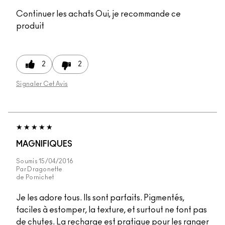
Continuer les achats
Oui, je recommande ce
produit
2
2
Signaler Cet Avis
MAGNIFIQUES
Soumis
15/04/2016
Par
Dragonette
de
Pornichet
Je les adore tous. Ils sont parfaits. Pigmentés,
faciles à estomper, la texture, et surtout ne font pas
de chutes. La recharge est pratique pour les ranger