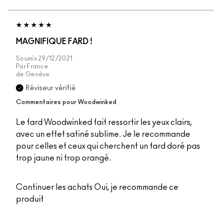
MAGNIFIQUE FARD !
Soumis
29/12/2021
Par
France
de
Genève
Réviseur vérifié
Commentaires pour Woodwinked
Le fard Woodwinked fait ressortir les yeux clairs,
avec un effet satiné sublime. Je le recommande
pour celles et ceux qui cherchent un fard doré pas
trop jaune ni trop orangé.
Continuer les achats
Oui, je recommande ce
produit