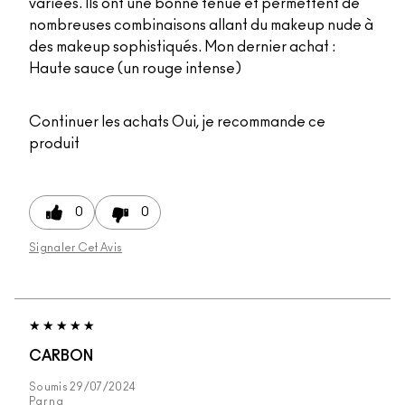
variées. Ils ont une bonne tenue et permettent de
nombreuses combinaisons allant du makeup nude à
des makeup sophistiqués. Mon dernier achat :
Haute sauce (un rouge intense)
Continuer les achats
Oui, je recommande ce
produit
0
0
Signaler Cet Avis
CARBON
Soumis
29/07/2024
Par
na