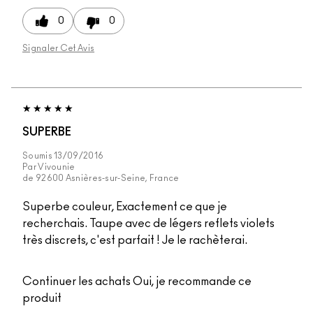
0
0
Signaler Cet Avis
SUPERBE
Soumis
13/09/2016
Par
Vivounie
de
92600 Asnières-sur-Seine, France
Superbe couleur, Exactement ce que je
recherchais. Taupe avec de légers reflets violets
très discrets, c'est parfait ! Je le rachèterai.
Continuer les achats
Oui, je recommande ce
produit