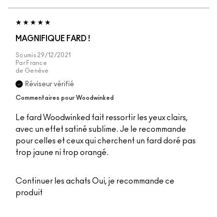
MAGNIFIQUE FARD !
Soumis
29/12/2021
Par
France
de
Genève
Réviseur vérifié
Commentaires pour Woodwinked
Le fard Woodwinked fait ressortir les yeux clairs,
avec un effet satiné sublime. Je le recommande
pour celles et ceux qui cherchent un fard doré pas
trop jaune ni trop orangé.
Continuer les achats
Oui, je recommande ce
produit