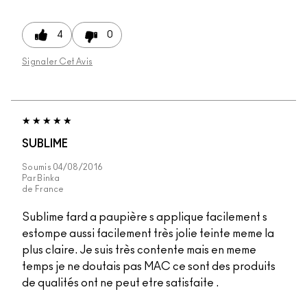
4
0
Signaler Cet Avis
SUBLIME
Soumis
04/08/2016
Par
Binka
de
France
Sublime fard a paupière s applique facilement s
estompe aussi facilement très jolie teinte meme la
plus claire. Je suis très contente mais en meme
temps je ne doutais pas MAC ce sont des produits
de qualités ont ne peut etre satisfaite .