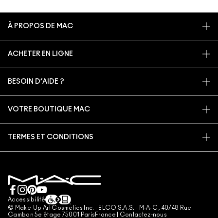
À PROPOS DE MAC
NOTRE HISTOIRE
ACHETER EN LIGNE
NOS MAQUILLEURS
MON COMPTE
PROGRAMME DE RECYCLAGE
BESOIN D’AIDE ?
S’ABONNER AUX E-MAILS
MAC VIVA GLAM
SUIVRE MA COMMANDE
PROMOTIONS
BEAUTÉ CONSCIENTE
VOTRE BOUTIQUE MAC
FAQ
CARTE CADEAU
RECRUTEMENT
TROUVER UNE BOUTIQUE
RETOURS ET ÉCHANGES
ADHÉSION MAC PRO
TERMES ET CONDITIONS
SERVICES DE MAQUILLAGE
LIVRAISON
TESTS SUR LES ANIMAUX
CONSIGNES DE TRI
POLITIQUE DE CONFIDENTIALITÉ
PRENDRE UN RENDEZ-VOUS MAQUILLAGE
MON COMPTE
CONDITIONS RELATIVES AUX CARTES CADEAUX
CONTACTEZ-NOUS
CONDITIONS GÉNÉRALES D'UTILISATION
+33182883913 (APPEL NON SURTAXÉ)
CONDITIONS GÉNÉRALES DE VENTE
Accessibilité
© Make-Up Art Cosmetics Inc. - ELCO S.A.S. - M·A·C , 40/48 Rue
CONTREFAÇON
Cambon 5e étage 75001 ParisFrance |
Contactez-nous