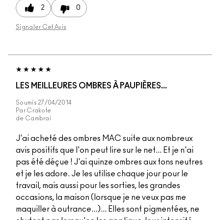
2
0
Signaler Cet Avis
LES MEILLEURES OMBRES À PAUPIÈRES...
Soumis
27/04/2014
Par
Crakote
de
Cambrai
J'ai acheté des ombres MAC suite aux nombreux
avis positifs que l'on peut lire sur le net... Et je n'ai
pas été déçue ! J'ai quinze ombres aux tons neutres
et je les adore. Je les utilise chaque jour pour le
travail, mais aussi pour les sorties, les grandes
occasions, la maison (lorsque je ne veux pas me
maquiller à outrance...)... Elles sont pigmentées, ne