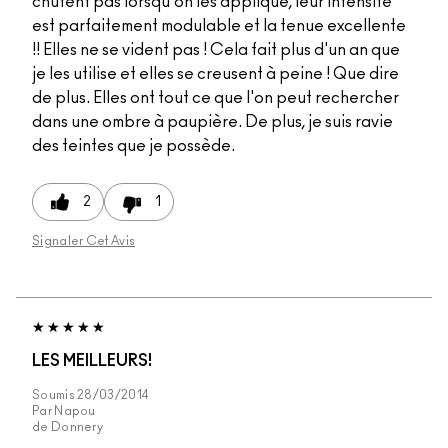
chutent pas lorsqu'on les applique, leur intensité
est parfaitement modulable et la tenue excellente
!! Elles ne se vident pas ! Cela fait plus d'un an que
je les utilise et elles se creusent à peine ! Que dire
de plus. Elles ont tout ce que l'on peut rechercher
dans une ombre à paupière. De plus, je suis ravie
des teintes que je possède.
2
1
Signaler Cet Avis
LES MEILLEURS!
Soumis
28/03/2014
Par
Napou
de
Donnery