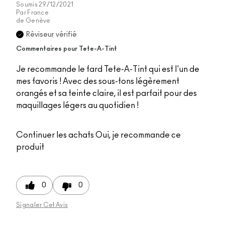
Soumis
29/12/2021
Par
France
de
Genève
Réviseur vérifié
Commentaires pour Tete-A-Tint
Je recommande le fard Tete-A-Tint qui est l'un de
mes favoris ! Avec des sous-tons légèrement
orangés et sa teinte claire, il est parfait pour des
maquillages légers au quotidien !
Continuer les achats
Oui, je recommande ce
produit
0
0
Signaler Cet Avis