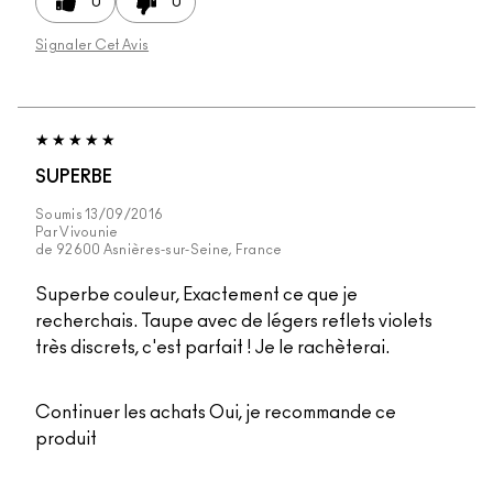
0
0
Signaler Cet Avis
SUPERBE
Soumis
13/09/2016
Par
Vivounie
de
92600 Asnières-sur-Seine, France
Superbe couleur, Exactement ce que je
recherchais. Taupe avec de légers reflets violets
très discrets, c'est parfait ! Je le rachèterai.
Continuer les achats
Oui, je recommande ce
produit