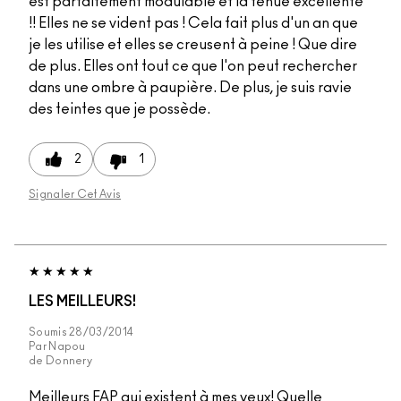
est parfaitement modulable et la tenue excellente
!! Elles ne se vident pas ! Cela fait plus d'un an que
je les utilise et elles se creusent à peine ! Que dire
de plus. Elles ont tout ce que l'on peut rechercher
dans une ombre à paupière. De plus, je suis ravie
des teintes que je possède.
2
1
Signaler Cet Avis
LES MEILLEURS!
Soumis
28/03/2014
Par
Napou
de
Donnery
Meilleurs FAP qui existent à mes yeux! Quelle