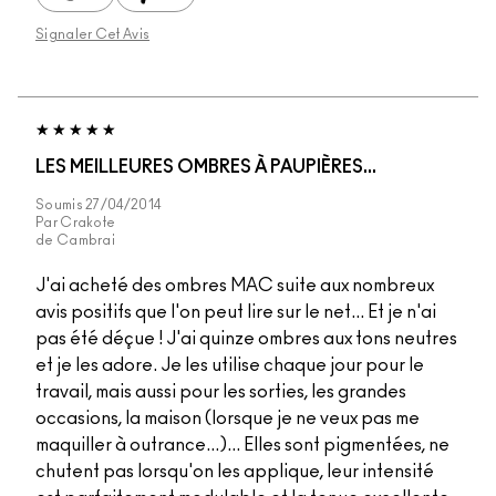
Signaler Cet Avis
LES MEILLEURES OMBRES À PAUPIÈRES...
Soumis
27/04/2014
Par
Crakote
de
Cambrai
J'ai acheté des ombres MAC suite aux nombreux
avis positifs que l'on peut lire sur le net... Et je n'ai
pas été déçue ! J'ai quinze ombres aux tons neutres
et je les adore. Je les utilise chaque jour pour le
travail, mais aussi pour les sorties, les grandes
occasions, la maison (lorsque je ne veux pas me
maquiller à outrance...)... Elles sont pigmentées, ne
chutent pas lorsqu'on les applique, leur intensité