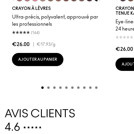
ture
ipdown
Boldly Bare
Spice
Whirl
Dervish
Edge To Edge
Oak
Cork
Cool Spice
Beige-Turner
Greige
Chestnut
Root For Me!
Caviar
Grape Expecta
Cyber Wor
Nightm
Prunel
Plu
Ho
CRAYON À LÈVRES
CRAYON
TENUE K
Ultra-précis, polyvalent, approuvé par
Eye-line
les professionnels
24 heure
(164)
€26.00
|
€17.93
/g
€26.00
AJOUTER AU PANIER
AJOUT
AVIS CLIENTS
4.6