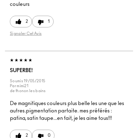
couleurs
2
1
Signaler Cet Avis
SUPERBE!
Soumis
19/05/2015
Par
mimi21
de
thonon les bains
De magnifiques couleurs plus belle les une que les
autres.pigmentation parfaite. mes préférés :
patina, satin taupe...en fait, je les aime tous!!!
2
0