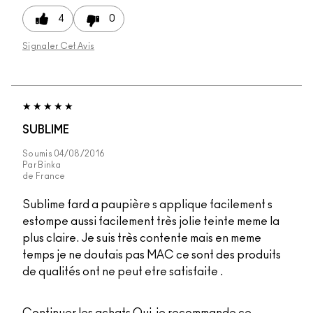
4
0
Signaler Cet Avis
SUBLIME
Soumis
04/08/2016
Par
Binka
de
France
Sublime fard a paupière s applique facilement s
estompe aussi facilement très jolie teinte meme la
plus claire. Je suis très contente mais en meme
temps je ne doutais pas MAC ce sont des produits
de qualités ont ne peut etre satisfaite .
Continuer les achats
Oui, je recommande ce