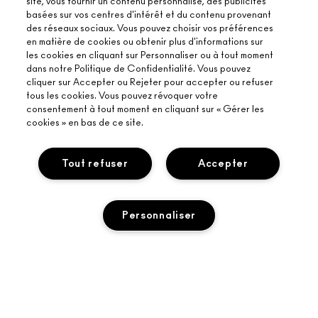
site, vous fournir un contenu personnalisé, des publicités
basées sur vos centres d'intérêt et du contenu provenant
des réseaux sociaux. Vous pouvez choisir vos préférences
en matière de cookies ou obtenir plus d'informations sur
les cookies en cliquant sur Personnaliser ou à tout moment
dans notre Politique de Confidentialité. Vous pouvez
cliquer sur Accepter ou Rejeter pour accepter ou refuser
tous les cookies. Vous pouvez révoquer votre
consentement à tout moment en cliquant sur « Gérer les
cookies » en bas de ce site.
Tout refuser
Accepter
Personnaliser
À PROPOS DE MAC
NOTRE HISTOIRE
ACHETER EN LIGNE
NOS MAQUILLEURS
MON COMPTE
AJOUTER AU PANIER
PROGRAMME DE RECYCLAGE
BESOIN D’AIDE ?
S’ABONNER AUX E-MAILS
MAC VIVA GLAM