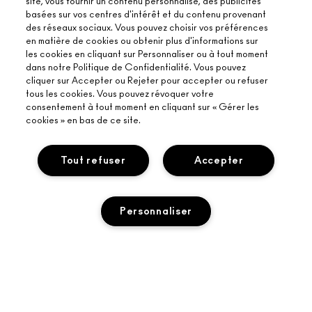
site, vous fournir un contenu personnalisé, des publicités
basées sur vos centres d'intérêt et du contenu provenant
des réseaux sociaux. Vous pouvez choisir vos préférences
en matière de cookies ou obtenir plus d'informations sur
À PROPOS DE MAC
les cookies en cliquant sur Personnaliser ou à tout moment
dans notre Politique de Confidentialité. Vous pouvez
NOTRE HISTOIRE
cliquer sur Accepter ou Rejeter pour accepter ou refuser
ACHETER EN LIGNE
tous les cookies. Vous pouvez révoquer votre
NOS MAQUILLEURS
consentement à tout moment en cliquant sur « Gérer les
MON COMPTE
cookies » en bas de ce site.
PROGRAMME DE RECYCLAGE
BESOIN D’AIDE ?
S’ABONNER AUX E-MAILS
MAC VIVA GLAM
SUIVRE MA COMMANDE
Tout refuser
Accepter
PROMOTIONS
BEAUTÉ CONSCIENTE
VOTRE BOUTIQUE MAC
FAQ
CARTE CADEAU
RECRUTEMENT
TROUVER UNE BOUTIQUE
RETOURS ET ÉCHANGES
ADHÉSION MAC PRO
Personnaliser
TERMES ET CONDITIONS
SERVICES DE MAQUILLAGE
LIVRAISON
TESTS SUR LES ANIMAUX
CONSIGNES DE TRI
POLITIQUE DE CONFIDENTIALITÉ
PRENDRE UN RENDEZ-VOUS MAQUILLAGE
MON COMPTE
CONDITIONS RELATIVES AUX CARTES CADEAUX
CONTACTEZ-NOUS
CONDITIONS GÉNÉRALES D'UTILISATION
+33182883913 (APPEL NON SURTAXÉ)
CONDITIONS GÉNÉRALES DE VENTE
Accessibilité