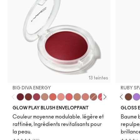
13 teintes
BIG DIVA ENERGY
RUBY SP
Big Diva Energy
Pinch Of Marrakesh
Plush Pepper
True Harmony
That's Peachy
Cheer Up
Groovy
So Natural
Grand
Like Squirt
Ginger Luck
Clear
Heat Index
Heat Sensor
Blush, Please
Amped
Totally Sy
Jet
Lower
Vio
GLOW PLAY BLUSH ENVELOPPANT
GLOSS E
Couleur moyenne modulable. légère et
Baume br
raffinée, Ingrédients revitalisants pour
repulpe/
la peau.
brillanc