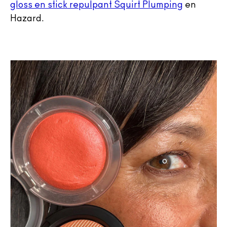
gloss en stick repulpant Squirt Plumping
en
Hazard.