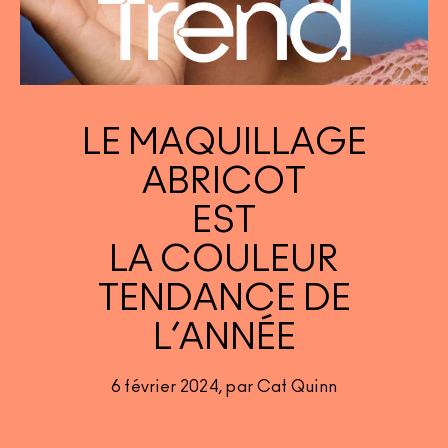
DÉCOUVRIR TOUS LES PRODUITS POUR LE TEINT
Mini M·A·C
DÉCOUVRIR TOUS LES PINCEAUX ET ACCESSOIRES
DÉCOUVRIR TOUS LES PRODUITS POUR LES YEUX
LE MAQUILLAGE
ABRICOT
EST
LA COULEUR
TENDANCE DE
L’ANNÉE
6 février 2024, par Cat Quinn