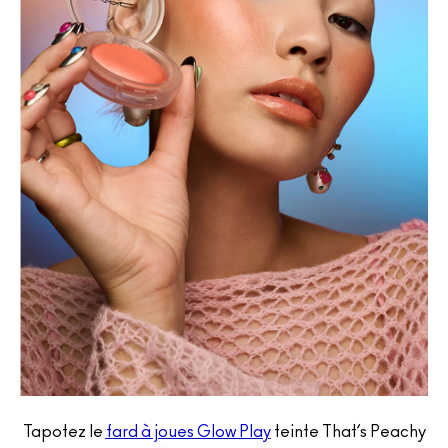
Tapotez le
fard à joues Glow Play
teinte That’s Peachy