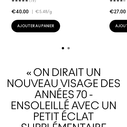
(19)
€40.00
|
€27.00
€5.48
/g
AJOUTER AU PANIER
AJOUT
« ON DIRAIT UN
NOUVEAU VISAGE DES
ANNÉES 70 -
ENSOLEILLÉ AVEC UN
PETIT ÉCLAT