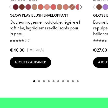
BIG DIVA ENERGY
RUBY SP
Big Diva Energy
Pinch Of Marrakesh
Plush Pepper
True Harmony
That's Peachy
Cheer Up
Groovy
So Natural
Grand
Like Squirt
Ginger Luck
Clear
Heat Index
Heat Sensor
Blush, Please
Amped
Totally Sy
Jet
Lower
Vio
GLOW PLAY BLUSH ENVELOPPANT
GLOSS E
Couleur moyenne modulable. légère et
Baume br
raffinée, Ingrédients revitalisants pour
repulpe/
la peau.
brillanc
(19)
€40.00
|
€27.00
€5.48
/g
AJOUTER AU PANIER
AJOUT