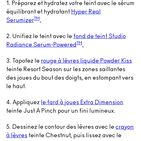
1.
Préparez et hydratez votre teint avec le sérum
équilibrant et hydratant
Hyper Real
TM
Serumizer
.
2.
Unifiez le teint avec le
fond de teint Studio
TM
Radiance Serum-Powered
.
3.
Tapotez le
rouge à lèvres liquide Powder Kiss
teinte Resort Season sur les zones saillantes
des joues du bout des doigts, en estompant vers
le haut.
4.
Appliquez
le fard à joues Extra Dimension
teinte Just A Pinch pour un fini lumineux.
5.
Dessinez le contour des lèvres avec le
crayon
à lèvres
teinte Chestnut, puis lissez avec le