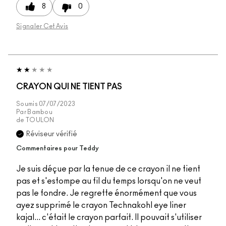
8
0
Signaler Cet Avis
CRAYON QUI NE TIENT PAS
Soumis
07/07/2023
Par
Bambou
de
TOULON
Réviseur vérifié
Commentaires pour Teddy
Je suis déçue par la tenue de ce crayon il ne tient
pas et s'estompe au fil du temps lorsqu'on ne veut
pas le fondre. Je regrette énormément que vous
ayez supprimé le crayon Technakohl eye liner
kajal... c'était le crayon parfait. Il pouvait s'utiliser