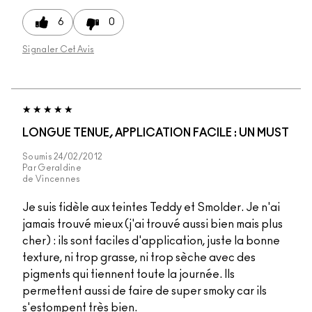
6
0
Signaler Cet Avis
LONGUE TENUE, APPLICATION FACILE : UN MUST
Soumis
24/02/2012
Par
Geraldine
de
Vincennes
Je suis fidèle aux teintes Teddy et Smolder. Je n'ai
jamais trouvé mieux (j'ai trouvé aussi bien mais plus
cher) : ils sont faciles d'application, juste la bonne
texture, ni trop grasse, ni trop sèche avec des
pigments qui tiennent toute la journée. Ils
permettent aussi de faire de super smoky car ils
s'estompent très bien.