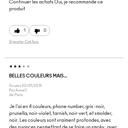
Continuer les achats
Oui, je recommande ce
produit
1
0
Signaler Cet Avis
BELLES COULEURS MAIS...
Soumis
02/01/2015
Par
AnneC
de
Paris
Je l'ai en 4 couleurs, phone number, gris -noir,
prunella, noir-violet, tarnish, noir-vert, et smolder,
noir. Les couleurs sont vraiment profondes, avec
des nuances permettant de se faire un smoky , avec