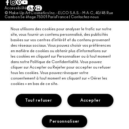
+33182883913 (APPEL NON SURTAXÉ)
CONDITIONS GÉNÉRALES DE VENTE
Accessibilité
© Make-Up Art Cosmetics Inc. - ELCO S.A.S. - M·A·C , 40/48 Rue
CONTREFAÇON
Cambon 5e étage 75001 ParisFrance |
Contactez-nous
DIRECTIVES DES AVIS
Nous utilisons des cookies pour analyser le trafic sur notre
AVIS SUR LA PROTECTION DE LA VIE PRIVÉE DU SERVICE CLIENT DE
site, vous fournir un contenu personnalisé, des publicités
L'UE
basées sur vos centres d'intérêt et du contenu provenant
des réseaux sociaux. Vous pouvez choisir vos préférences
LES MODES DE PAIEMENT ACCEPTÉS
en matière de cookies ou obtenir plus d'informations sur
CHAT
GESTION DES COOKIES DU SITE
les cookies en cliquant sur Personnaliser ou à tout moment
dans notre Politique de Confidentialité. Vous pouvez
PROGRAMME DE FIDÉLITÉ
cliquer sur Accepter ou Rejeter pour accepter ou refuser
tous les cookies. Vous pouvez révoquer votre
consentement à tout moment en cliquant sur « Gérer les
cookies » en bas de ce site.
Tout refuser
Accepter
Personnaliser