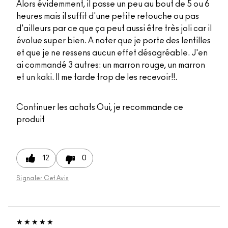
Alors évidemment, il passe un peu au bout de 5 ou 6
heures mais il suffit d'une petite retouche ou pas
d'ailleurs par ce que ça peut aussi être très joli car il
évolue super bien. A noter que je porte des lentilles
et que je ne ressens aucun effet désagréable. J'en
ai commandé 3 autres: un marron rouge, un marron
et un kaki. Il me tarde trop de les recevoir!!.
Continuer les achats
Oui, je recommande ce
produit
12
0
Signaler Cet Avis