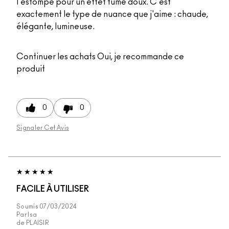
l'estompe pour un effet fumé doux. C'est
exactement le type de nuance que j'aime : chaude,
élégante, lumineuse.
Continuer les achats
Oui, je recommande ce
produit
0
0
Signaler Cet Avis
FACILE À UTILISER
Soumis
07/03/2024
Par
Isa
de
PLAISIR