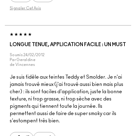
Signaler Cet Avis
LONGUE TENUE, APPLICATION FACILE : UN MUST
Soumis
24/02/2012
Par
Geraldine
de
Vincennes
Je suis fidèle aux teintes Teddy et Smolder. Je n'ai
jamais trouvé mieux (j'ai trouvé aussi bien mais plus
cher) : ils sont faciles d'application, juste la bonne
texture, ni trop grasse, ni trop sèche avec des
pigments qui tiennent toute la journée. Ils
permettent aussi de faire de super smoky car ils
s'estompent très bien.