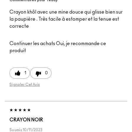
Commentaires pour Teddy
Crayon khôl avec une mine douce qui glisse bien sur
la paupière . Très facile à estomper et la tenue est
correcte
Continuer les achats
Oui, je recommande ce
produit
1
0
Signaler Cet Avis
CRAYON NOIR
Soumis
10/11/2023