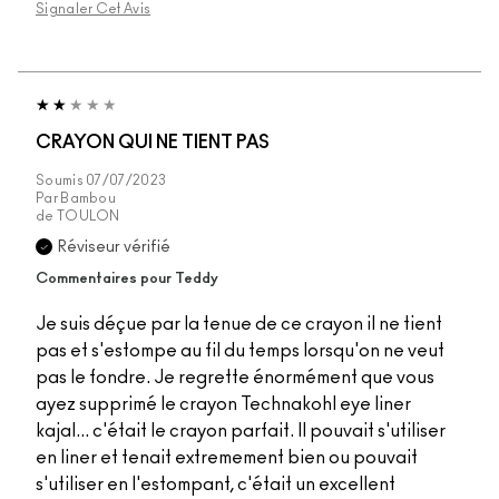
Signaler Cet Avis
CRAYON QUI NE TIENT PAS
Soumis
07/07/2023
Par
Bambou
de
TOULON
Réviseur vérifié
Commentaires pour Teddy
Je suis déçue par la tenue de ce crayon il ne tient
pas et s'estompe au fil du temps lorsqu'on ne veut
pas le fondre. Je regrette énormément que vous
ayez supprimé le crayon Technakohl eye liner
kajal... c'était le crayon parfait. Il pouvait s'utiliser
en liner et tenait extremement bien ou pouvait
s'utiliser en l'estompant, c'était un excellent