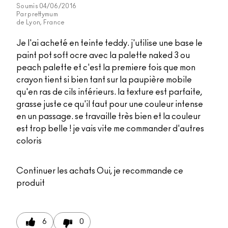
Soumis
04/06/2016
Par
prettymum
de
Lyon, France
Je l'ai acheté en teinte teddy. j'utilise une base le
paint pot soft ocre avec la palette naked 3 ou
peach palette et c'est la premiere fois que mon
crayon tient si bien tant sur la paupière mobile
qu'en ras de cils inférieurs. la texture est parfaite,
grasse juste ce qu'il faut pour une couleur intense
en un passage. se travaille très bien et la couleur
est trop belle ! je vais vite me commander d'autres
coloris
Continuer les achats
Oui, je recommande ce
produit
6
0