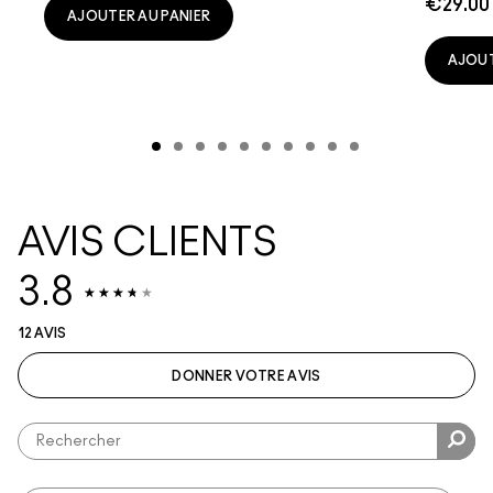
€29.00
AJOUTER AU PANIER
AJOUT
AVIS CLIENTS
3.8
12 AVIS
DONNER VOTRE AVIS