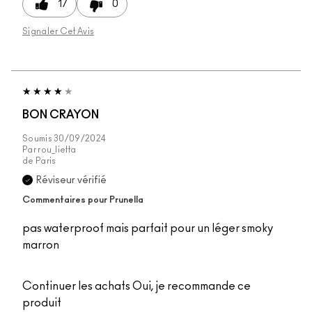
17
0
Signaler Cet Avis
BON CRAYON
Soumis
30/09/2024
Par
rou_lietta
de
Paris
Réviseur vérifié
Commentaires pour Prunella
pas waterproof mais parfait pour un léger smoky
marron
Continuer les achats
Oui, je recommande ce
produit