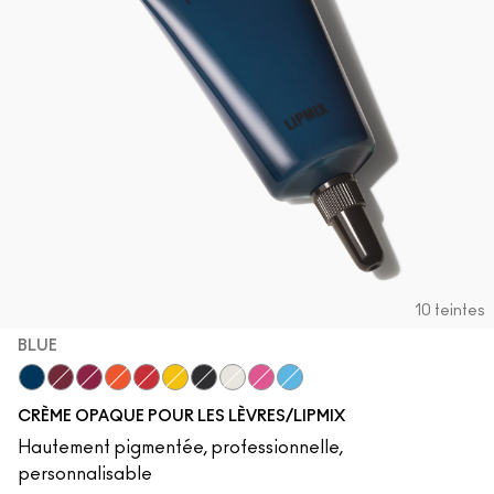
10 teintes
BLUE
Blue
Crimson
Fuchsia
Orange
Red
Yellow
Black
White
Magenta
Cyan
CRÈME OPAQUE POUR LES LÈVRES/LIPMIX
Hautement pigmentée, professionnelle,
personnalisable