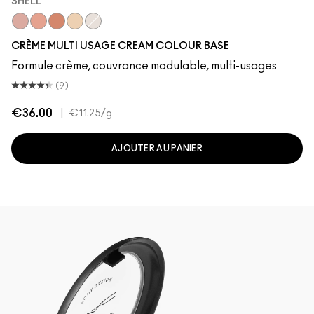
SHELL
Shell
Hush
Improper Copper
Pearl
Luna
CRÈME MULTI USAGE CREAM COLOUR BASE
Formule crème, couvrance modulable, multi-usages
(9)
€36.00
|
€11.25
/g
AJOUTER AU PANIER