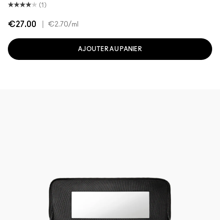
(1)
€27.00
|
€2.70
/ml
AJOUTER AU PANIER