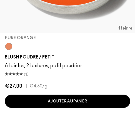
1 teinte
PURE ORANGE
Pure Orange
BLUSH POUDRE / PETIT
6 teintes, 2 textures, petit poudrier
(1)
€27.00
|
€4.50
/g
AJOUTER AU PANIER