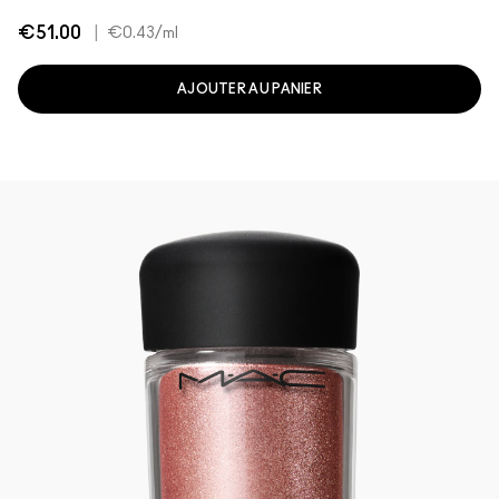
€51.00
|
€0.43
/ml
AJOUTER AU PANIER