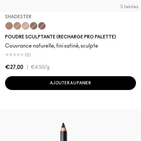
5 teintes
SHADESTER
Shadester
Sculpt
Bone Beige
Shadowy
Definitive
POUDRE SCULPTANTE (RECHARGE PRO PALETTE)
Couvrance naturelle, fini satiné, sculpte
(0)
€27.00
|
€4.50
/g
AJOUTER AU PANIER