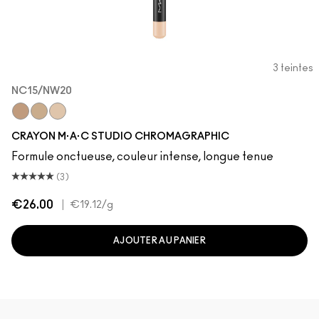
3 teintes
NC15/NW20
NC42/NW35
NW25/NC30
NC15/NW20
CRAYON M·A·C STUDIO CHROMAGRAPHIC
Formule onctueuse, couleur intense, longue tenue
(3)
€26.00
|
€19.12
/g
AJOUTER AU PANIER