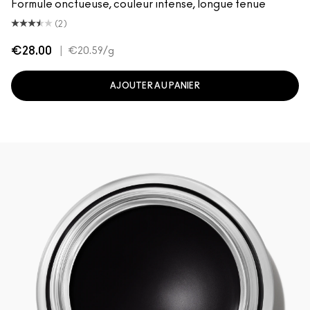
Formule onctueuse, couleur intense, longue tenue
(2)
€28.00
|
€20.59
/g
AJOUTER AU PANIER