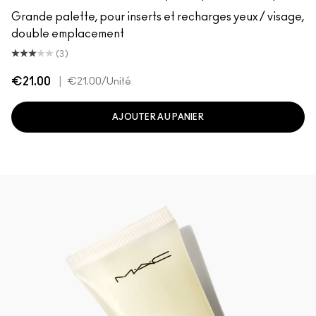
Grande palette, pour inserts et recharges yeux / visage,
double emplacement
(3)
€21.00
|
€21.00
/Unité
AJOUTER AU PANIER