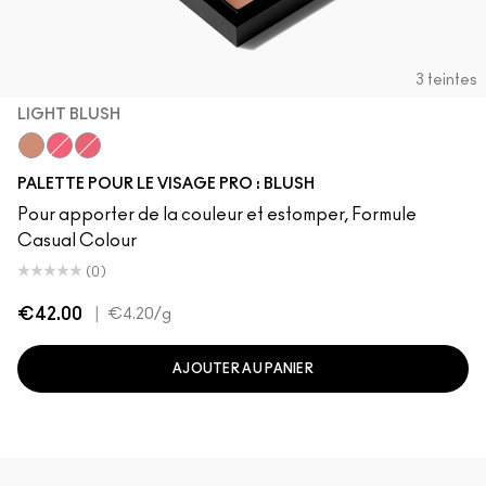
3 teintes
LIGHT BLUSH
Light Blush
Bright Blush
Deep Blush
PALETTE POUR LE VISAGE PRO : BLUSH
Pour apporter de la couleur et estomper, Formule
Casual Colour
(0)
€42.00
|
€4.20
/g
AJOUTER AU PANIER