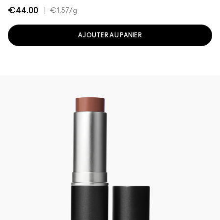
€44.00
|
€1.57
/g
AJOUTER AU PANIER