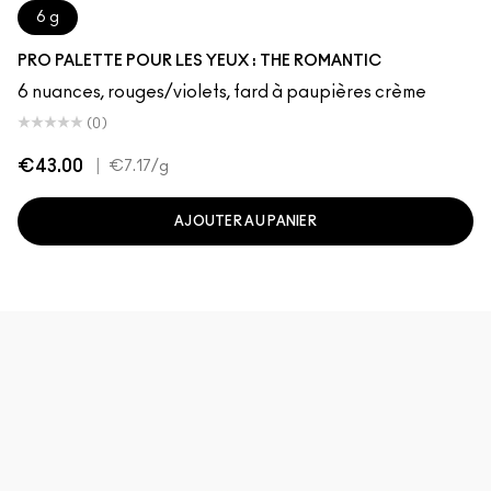
6 g
PRO PALETTE POUR LES YEUX : THE ROMANTIC
6 nuances, rouges/violets, fard à paupières crème
(0)
€43.00
|
€7.17
/g
AJOUTER AU PANIER