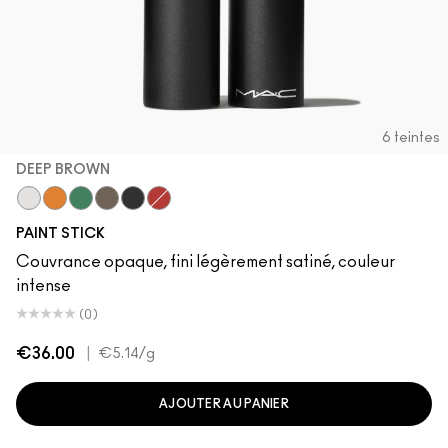
6 teintes
DEEP BROWN
Pure White
Genuine Orange
Landscape Green
Deep Brown
Black Black
Basic Red
PAINT STICK
Couvrance opaque, fini légèrement satiné, couleur
intense
(0)
€36.00
|
€5.14
/g
AJOUTER AU PANIER