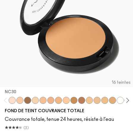
16 teintes
NC30
W10
NW20
NW50
NC15
NW25
NW30
NW35
NC20
NC55
NW45
NC30
NC35
C40
NC45
White
NW
FOND DE TEINT COUVRANCE TOTALE
Couvrance totale, tenue 24 heures, résiste à l’eau
(3)