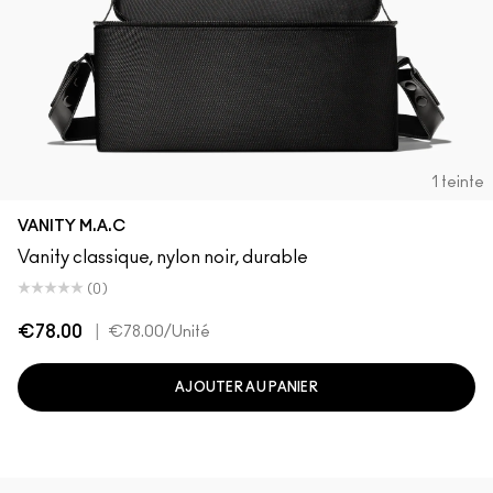
1 teinte
VANITY M.A.C
Vanity classique, nylon noir, durable
(0)
€78.00
|
€78.00
/Unité
AJOUTER AU PANIER