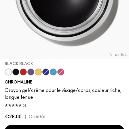
8 teintes
BLACK BLACK
Pure White
Black Black
Basic Red
Rich Purple
Primary Yellow
Marine Ultra
Hi-Def Cyan
Magenta
CHROMALINE
Crayon gel/crème pour le visage/corps, couleur riche,
longue tenue
(4)
€28.00
|
€5.60
/g