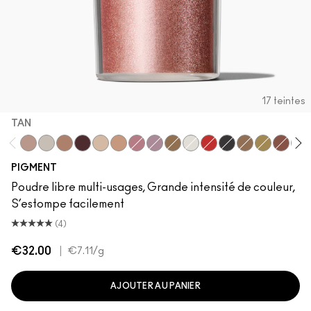
17 teintes
TAN
Tan
Vanilla
Copper Sparkle
Blue Brown
Naked
Melon
Rose
Kitschmas
Old Gold
Pure White
Basic Red
Black Black
Blonde's Gold
Gold
Coppe
Pla
PIGMENT
Poudre libre multi-usages, Grande intensité de couleur,
S’estompe facilement
(4)
€32.00
|
€7.11
/g
AJOUTER AU PANIER