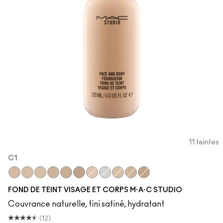
DÉCOUVRIR TOUS LES PRODUITS POUR LE TEINT
Mini M·A·C
DÉCOUVRIR TOUS LES PINCEAUX ET ACCESSOIRES
DÉCOUVRIR TOUS LES PRODUITS POUR LES YEUX
11 teintes
C1
N3
N2
C1
C3
C5
N5
N1
White
C2
C4
C6
FOND DE TEINT VISAGE ET CORPS M·A·C STUDIO
Couvrance naturelle, fini satiné, hydratant
(12)