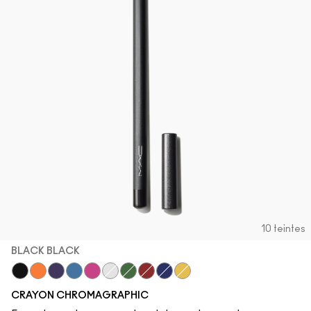
10 teintes
BLACK BLACK
Black Black
Genuine Orange
Rich Purple
Hi-Def Cyan
Process Magenta
Pure White
Landscape Green
Basic Red
Marine Ultra
Primary Yellow
CRAYON CHROMAGRAPHIC