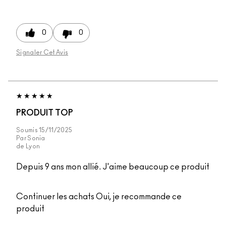
0
0
Signaler Cet Avis
PRODUIT TOP
Soumis
15/11/2025
Par
Sonia
de
Lyon
Depuis 9 ans mon allié. J'aime beaucoup ce produit
Continuer les achats
Oui, je recommande ce
produit