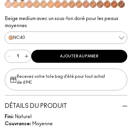
NC40
NW53
NW60
NW10
NW15
NC10
NC30
NC15
NW20
NW22
NW28
NW24
NC20
NC25
NW25
NW30
NW32
NW34
NC35
NC43
NW35
NC38
NC42
NC44
NC45
NW45
NW40
NC48
NW42
NC50
NW51
NC55
NW50
NW55
Beige medium avec un sous-ton doré pour les peaux
moyennes
NC40
AJOUTER AU PANIER
Recevez votre tote bag d’été pour tout achat
de 69€
DÉTAILS DU PRODUIT
Fini:
Naturel
Couvrance:
Moyenne