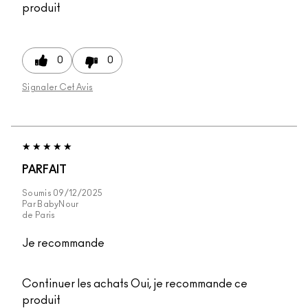
produit
0
0
Signaler Cet Avis
PARFAIT
Soumis
09/12/2025
Par
BabyNour
de
Paris
Je recommande
Continuer les achats
Oui, je recommande ce
produit