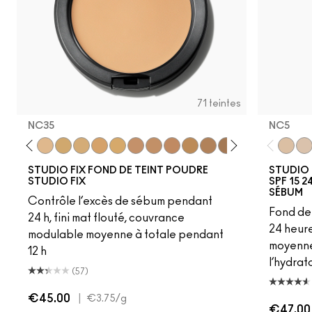
71 teintes
NC35​
NC5
0​
NC25​
NC27​
NC35​
NC37​
NC38​
NC41​
NC42
NC43.5​
NC44​
NC45​
NC46​
NC47​
NC50​
NC55​
NC58​
NC60​
NC5
NC6
NC
STUDIO FIX FOND DE TEINT POUDRE
STUDIO 
STUDIO FIX
SPF 15 
SÉBUM
Contrôle l’excès de sébum pendant
Fond de 
24 h, fini mat flouté, couvrance
24 heur
modulable moyenne à totale pendant
moyenne 
12 h
l’hydrat
(57)
€45.00
|
€3.75
/g
€47.00