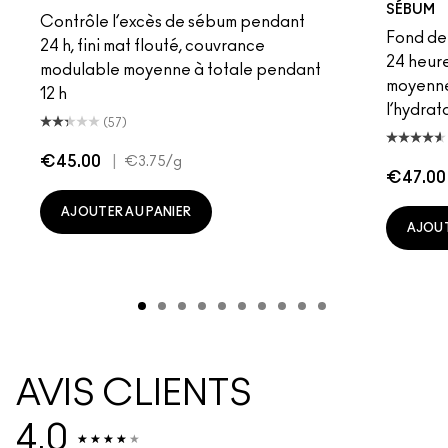
SÉBUM
Contrôle l’excès de sébum pendant
Fond de 
24 h, fini mat flouté, couvrance
24 heur
modulable moyenne à totale pendant
moyenne 
12 h
l’hydrat
(57)
€45.00
|
€3.75
/g
€47.00
AJOUTER AU PANIER
AJOUT
AVIS CLIENTS
4.0