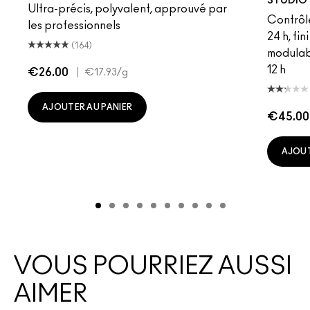
STUDIO 
Ultra-précis, polyvalent, approuvé par
Contrôl
les professionnels
24 h, fi
(164)
modulab
12 h
€26.00
|
€17.93
/g
AJOUTER AU PANIER
€45.00
AJOUT
VOUS POURRIEZ AUSSI
AIMER