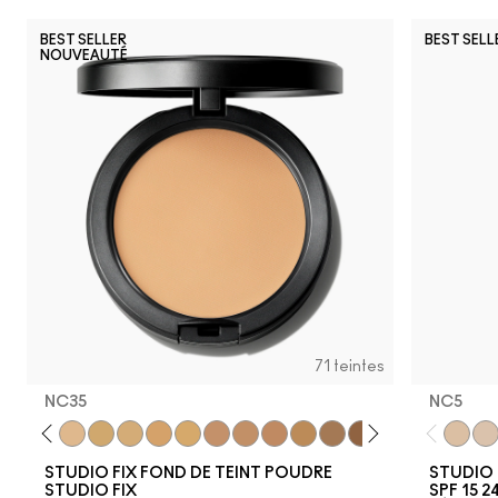
BEST SELLER
BEST SELL
NOUVEAUTÉ
71 teintes
NC35​
NC5
0​
NC25​
NC27​
NC35​
NC37​
NC38​
NC41​
NC42
NC43.5​
NC44​
NC45​
NC46​
NC50​
NC55​
NC58​
NC60​
NC63​
NC5
NC6
NC
STUDIO FIX FOND DE TEINT POUDRE
STUDIO 
STUDIO FIX
SPF 15 