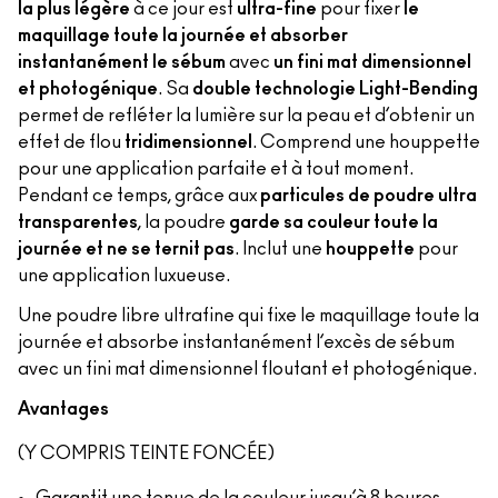
la plus légère
à ce jour est
ultra-fine
pour fixer
le
maquillage toute la journée et absorber
instantanément le sébum
avec
un fini mat dimensionnel
et photogénique
. Sa
double technologie Light-Bending
permet de refléter la lumière sur la peau et d’obtenir un
effet de flou
tridimensionnel
. Comprend une houppette
pour une application parfaite et à tout moment.
Pendant ce temps, grâce aux
particules de poudre ultra
transparentes
, la poudre
garde sa couleur toute la
journée et ne se ternit pas
. Inclut une
houppette
pour
une application luxueuse.
Une poudre libre ultrafine qui fixe le maquillage toute la
journée et absorbe instantanément l’excès de sébum
avec un fini mat dimensionnel floutant et photogénique.
Avantages
(Y COMPRIS TEINTE FONCÉE)