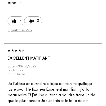
produit
4
0
Signaler Cet Avis
EXCELLENT MATIFIANT
Soumis
30/06/2025
Par
Audrey
de
Toulouse
Je l'utilise en dernière étape de mon maquillage
juste avant le fixateur Excellent matifiant, j'ai la
peau noire Et j'utilise autant la poudre translucide
que la plus foncée Je suis très satisfaite de ce