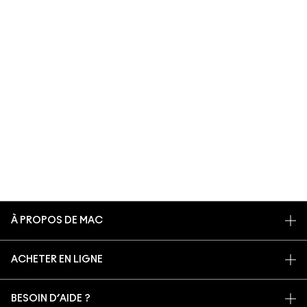
À PROPOS DE MAC
NOTRE HISTOIRE
ACHETER EN LIGNE
NOS MAQUILLEURS
MON COMPTE
PROGRAMME DE RECYCLAGE
BESOIN D’AIDE ?
S’ABONNER AUX E-MAILS
MAC VIVA GLAM