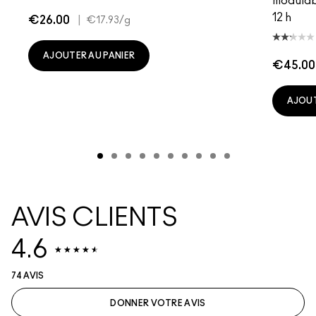
modulab
12 h
€26.00
|
€17.93
/g
AJOUTER AU PANIER
€45.00
AJOUT
AVIS CLIENTS
4.6
74 AVIS
DONNER VOTRE AVIS