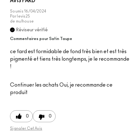
AVIS FARD
Soumis
16/04/2024
Par
levis25
de
mulhouse
Réviseur vérifié
Commentaires pour Satin Taupe
ce fard est formidable de fond très bien et est très
pigmenté et tiens très longtemps, je le recommande
!
Continuer les achats
Oui, je recommande ce
produit
0
0
Signaler Cet Avis