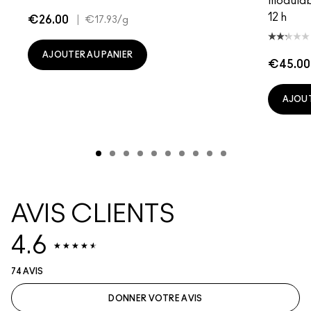
modulab
12 h
€26.00
|
€17.93
/g
AJOUTER AU PANIER
€45.00
AJOUT
AVIS CLIENTS
4.6
74 AVIS
DONNER VOTRE AVIS