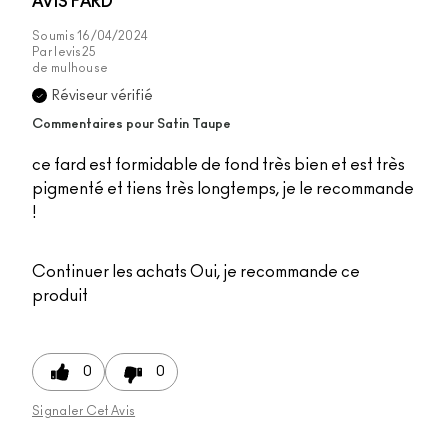
AVIS FARD
Soumis
16/04/2024
Par
levis25
de
mulhouse
Réviseur vérifié
Commentaires pour Satin Taupe
ce fard est formidable de fond très bien et est très
pigmenté et tiens très longtemps, je le recommande
!
Continuer les achats
Oui, je recommande ce
produit
0
0
Signaler Cet Avis