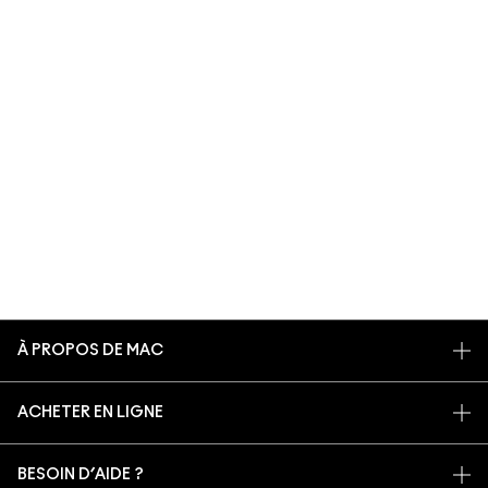
À PROPOS DE MAC
NOTRE HISTOIRE
ACHETER EN LIGNE
NOS MAQUILLEURS
MON COMPTE
PROGRAMME DE RECYCLAGE
BESOIN D’AIDE ?
S’ABONNER AUX E-MAILS
MAC VIVA GLAM