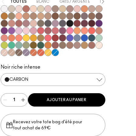
TOUTES
BLANC
GRIS / ARGENTÉ
BEIGE
MARRO
Gesso
Vex
Shroom
Brown Script
Brulé
Nylon
Malt
L.E.S. Artiste
Ricepaper
All That Glitters
Grain
Motif!
Naked Lunch
Honey Lust
Natural Wilderness
Tempting
Tete-A-Tint
Sandstone
Charcoal Brown
Soba
Soft Brown
Wedge
Cork
Texture
Embark
Satin Taupe
Espresso
Brun
Swiss Chocolate
Royal Rendezvous
Finjan
Haux
Cozy Grey
Coquette
Print
Shale
Greystone
Carbon
Nude Model
Sketch
Starry Night
Power To The Pur
Darkroom
Stars 'N' Rockets
#Humblebrag
Yogurt
Girlie
In Living Pink
Rose Before Bros
Libra
Cranberry
Sushi Flower
Samoa Silk
Shell Peach
Coral
Expensive Pink
Paradisco
Rule
Suspiciously Sweet
Chrome Yellow
If It Ain't Baroque
Marsh
Ruddy
Haute Sauce
Shady Santa
Cobalt
Tilt
In the Shadows
Stormwatch
Mint Condition
What's The WIFI?
New Crop
Steamy
Humid
Mo' Money Mo' Problems
That's Showbiz Baby
Jingle Ball Bronze
Coppering
Woodwinked
Mulch
Sable
Amber Lights
Antiqued
Blanc Type
Orb
Omega
Club
Scene
Tutu Good
Red Brick
Memories of Space
Triennial Wave
Noir riche intense
CARBON
AJOUTER AU PANIER
Recevez votre tote bag d’été pour
tout achat de 69€