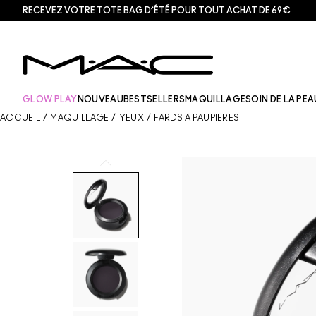
RECEVEZ VOTRE TOTE BAG D’ÉTÉ POUR TOUT ACHAT DE 69€
GLOW PLAY
NOUVEAU
BESTSELLERS
MAQUILLAGE
SOIN DE LA PEA
ACCUEIL
/
MAQUILLAGE
/
YEUX
/
FARDS À PAUPIÈRES