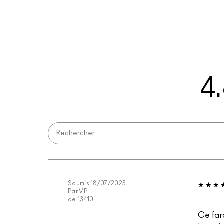
4
Soumis
18/07/2025
Par
VP
de
13410
Ce fard