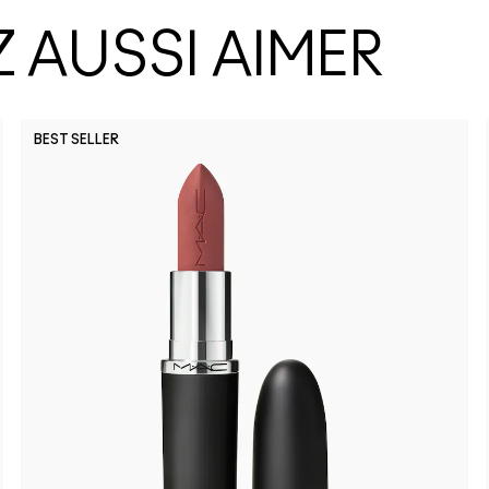
 AUSSI AIMER
BEST SELLER
Party Tric
Lil Squ
Su