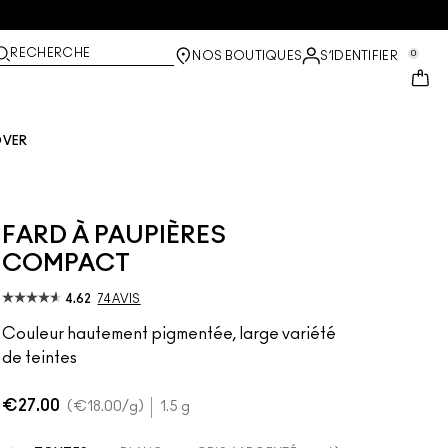
RECHERCHE
0
NOS BOUTIQUES
S’IDENTIFIER
OVER
FARD À PAUPIÈRES
COMPACT
4.62
74 AVIS
Couleur hautement pigmentée, large variété
de teintes
€27.00
€18.00
/g
1.5 g