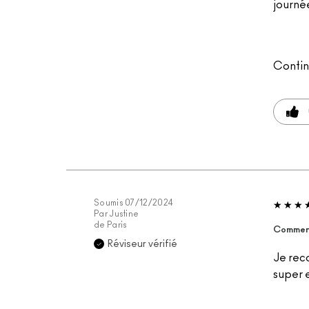
journée
Contin
Soumis
07/12/2024
Par
Justine
de
Paris
Commenta
Réviseur vérifié
Je rec
super 