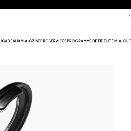
U
CADEAUX
M·A·CZINE​
PRO
SERVICES
PROGRAMME DE FIDELITE M·A·C L