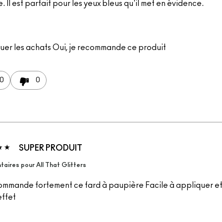
. Il est parfait pour les yeux bleus qu'il met en évidence.
uer les achats
Oui, je recommande ce produit
0
0
SUPER PRODUIT
ires pour All That Glitters
ommande fortement ce fard à paupière Facile à appliquer et
effet