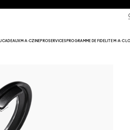
U
CADEAUX
M·A·CZINE​
PRO
SERVICES
PROGRAMME DE FIDELITE M·A·C L