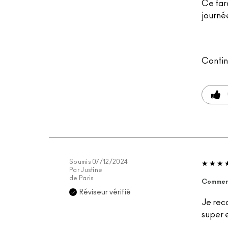
Ce fard
journée
Contin
Soumis
07/12/2024
Par
Justine
de
Paris
Commenta
Réviseur vérifié
Je rec
super 