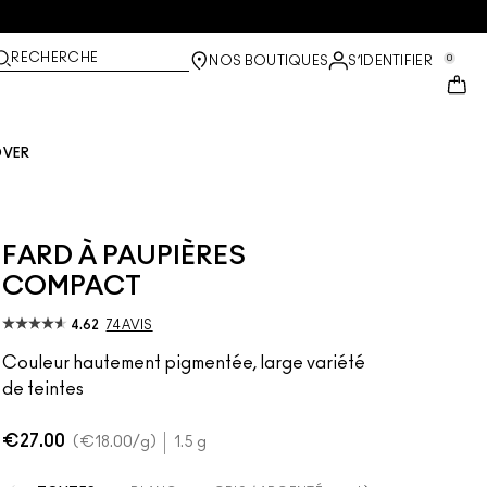
RECHERCHE
0
NOS BOUTIQUES
S’IDENTIFIER
OVER
FARD À PAUPIÈRES
COMPACT
4.62
74 AVIS
Couleur hautement pigmentée, large variété
de teintes
€27.00
€18.00
/g
1.5 g