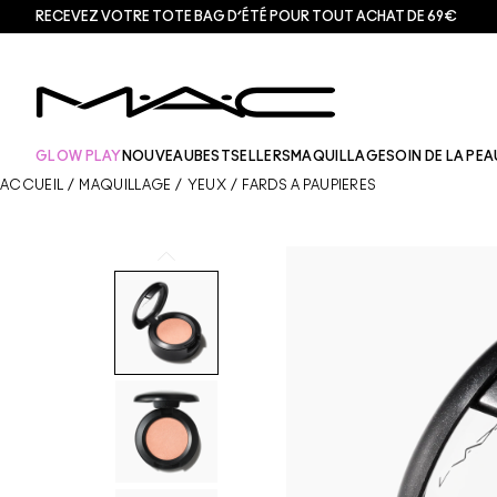
RECEVEZ VOTRE TOTE BAG D’ÉTÉ POUR TOUT ACHAT DE 69€
GLOW PLAY
NOUVEAU
BESTSELLERS
MAQUILLAGE
SOIN DE LA PEA
ACCUEIL
/
MAQUILLAGE
/
YEUX
/
FARDS À PAUPIÈRES