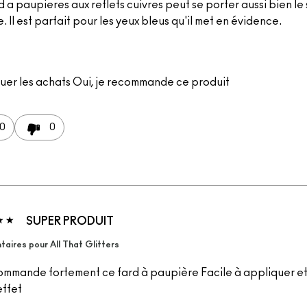
 a paupieres aux reflets cuivres peut se porter aussi bien le 
. Il est parfait pour les yeux bleus qu'il met en évidence.
uer les achats
Oui, je recommande ce produit
0
0
SUPER PRODUIT
ires pour All That Glitters
ommande fortement ce fard à paupière Facile à appliquer et
effet