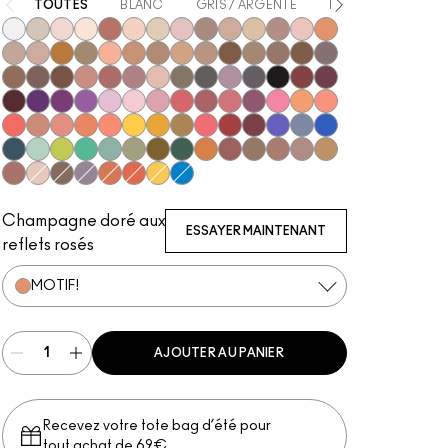
TOUTES
BLANC
GRIS / ARGENTÉ
BEIGE
MARRO
Gesso
Vex
Shroom
Blanc Type
Brown Script
Brulé
Nylon
Malt
L.E.S. Artiste
Omega
Ricepaper
All That Glitters
Grain
Motif!
Naked Lunch
Honey Lust
Natural Wilderness
Tempting
Tete-A-Tint
Sandstone
Charcoal Brown
Soba
Soft Brown
Wedge
Cork
Texture
Embark
Satin Taupe
Espresso
Brun
Swiss Chocolate
Royal Rendezvous
Finjan
Haux
Cozy Grey
Coquette
Print
Shale
Greystone
Carbon
Nude Model
Sketch
Starry Night
Power To The Purple
Darkroom
Stars 'N' Rockets
#Humblebrag
Yogurt
Girlie
In Living Pink
Rose Before Bros
Libra
Cranberry
Sushi Flower
Samoa Silk
Shell Peach
Coral
Expensive Pink
Paradisco
Rule
Suspiciously Sweet
Chrome Yellow
If It Ain't Baroque
Marsh
Ruddy
Haute Sauce
Shady Santa
Cobalt
Tilt
In the Shadows
Stormwatch
Mint Condition
What's The WIFI?
New Crop
Steamy
Humid
Mo' Money Mo' Problems
That's Showbiz Baby
Jingle Ball Bronze
Coppering
Woodwinked
Mulch
Sable
Amber Lights
Antiqued
Orb
Club
Scene
Tutu Good
Red Brick
Memories of Space
Triennial Wave
Champagne doré aux
ESSAYER MAINTENANT
reflets rosés
MOTIF!
AJOUTER AU PANIER
Recevez votre tote bag d’été pour
tout achat de 69€