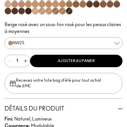
NC5​
NW5​
NC10​
NC11​
NW10​
NW11​
NC11.5​
NW13​
NC14.5​
NC15​
N12​
NC17​
NC17.5​
NC20​
NW18​
NC25​
N18​
NW20​
NC27​
NW25​
NC30​
NC35​
NC37​
NC40​
NC42​
NC44​
NW43​
NW45​
NC47​
NW50​
NW55​
NC50​
NC55​
NC58​
NC60​
NC63​
NW58​
NC65​
NW15​
NW30​
NW35​
NW40​
NC45​
NW65​
Beige rosé avec un sous-ton rosé pour les peaux claires
à moyennes
NW25​
AJOUTER AU PANIER
Recevez votre tote bag d’été pour tout achat
de 69€
DÉTAILS DU PRODUIT
Fini:
Naturel, Lumineux
Couvrance:
Modulable