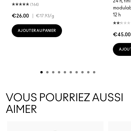
24 h, fi
(164)
modulab
12 h
€26.00
|
€17.93
/g
AJOUTER AU PANIER
€45.00
AJOUT
VOUS POURRIEZ AUSSI
AIMER