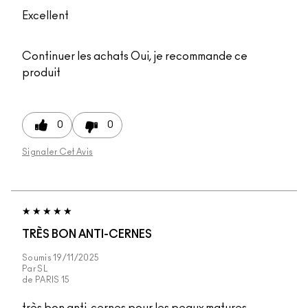
Excellent
Continuer les achats
Oui, je recommande ce
produit
0
0
Signaler Cet Avis
TRÈS BON ANTI-CERNES
Soumis
19/11/2025
Par
SL
de
PARIS 15
très bon anti-cernes pour les peaux matures