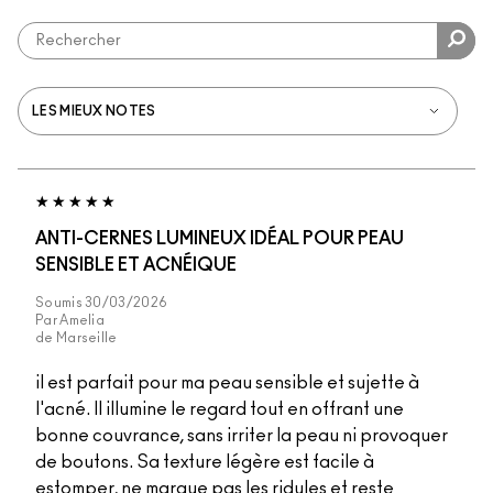
ANTI-CERNES LUMINEUX IDÉAL POUR PEAU
SENSIBLE ET ACNÉIQUE
Soumis
30/03/2026
Par
Amelia
de
Marseille
il est parfait pour ma peau sensible et sujette à
l'acné. Il illumine le regard tout en offrant une
bonne couvrance, sans irriter la peau ni provoquer
de boutons. Sa texture légère est facile à
estomper, ne marque pas les ridules et reste