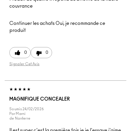
couvrance
Continuer les achats
Oui, je recommande ce
produit
0
0
Signaler Cet Avis
MAGNIFIQUE CONCEALER
Soumis
24/02/2026
Par
Marni
de
Nanterre
Il est super c'est la première fois je je l'essaye j'aime