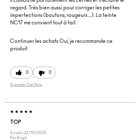
il camouflé parfaitement les cernes et il éclaire le
regard. Très bien aussi pour corriger les petites
imperfections (boutons, rougeurs...). La teinte
NC17 me convient tout à fait.
Continuer les achats
Oui, je recommande ce
produit
0
0
Signaler Cet Avis
TOP
Soumis
22/10/2025
Par
Brigit