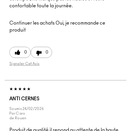
confortable toute la journée.
Continuer les achats
Oui, je recommande ce
produit
0
0
Signaler Cet Avis
ANTI CERNES
Soumis
24/02/2026
Par
Caro
de
Rouen
Produit de qualité il repond au attente de la haute