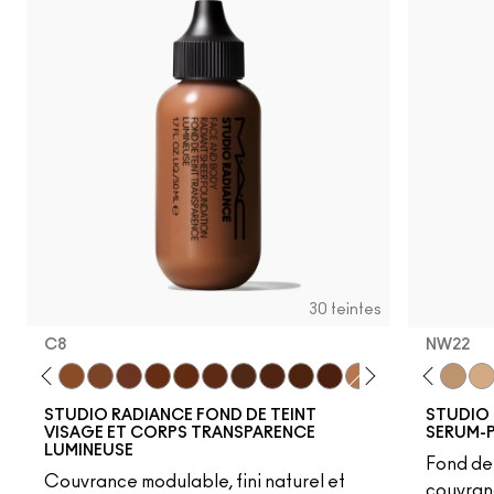
30 teintes
C8
NW22
C12
C7
NC14.5
W5
N12
N6
C4
C8
N18
W6
NC15
N8
NC16
C9
NC17.5
W7
NC18
N7
NW15
W8
NW18
W9
N32
N9
NC20
N5
NW20
NC25
C3.5
NW22
NW
STUDIO RADIANCE FOND DE TEINT
STUDIO 
VISAGE ET CORPS TRANSPARENCE
SERUM-
LUMINEUSE
Fond de 
Couvrance modulable, fini naturel et
couvran