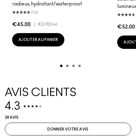
radieux, hydratant/waterproof
lumineu
(13)
€45.00
|
€0.90
/ml
€52.00
AJOUTER AU PANIER
AJOUT
AVIS CLIENTS
4.3
38 AVIS
DONNER VOTRE AVIS