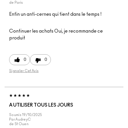
de
Paris
Enfin un anti-cernes qui tient dans le temps !
Continuer les achats
Oui, je recommande ce
produit
0
0
Signaler Cet Avis
A UTILISER TOUS LES JOURS
Soumis
19/10/2025
Par
AudreyC
de
St Ouen