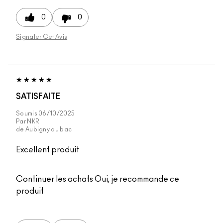
0
0
Signaler Cet Avis
SATISFAITE
Soumis
06/10/2025
Par
NKR
de
Aubigny au bac
Excellent produit
Continuer les achats
Oui, je recommande ce
produit