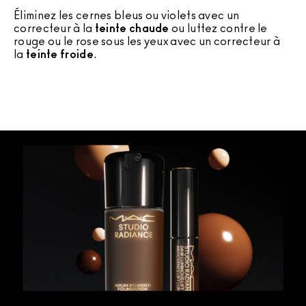
Éliminez les cernes bleus ou violets avec un
correcteur à la
teinte chaude
ou luttez contre le
C
rouge ou le rose sous les yeux avec un correcteur à
c
la
teinte froide
.