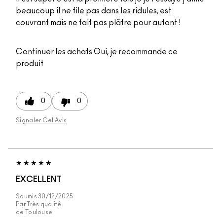
beaucoup il ne file pas dans les ridules, est
couvrant mais ne fait pas plâtre pour autant !
Continuer les achats
Oui, je recommande ce
produit
0
0
Signaler Cet Avis
EXCELLENT
Soumis
30/12/2025
Par
Très qualité
de
Toulouse