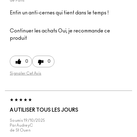
de
Paris
Enfin un anti-cernes qui tient dans le temps !
Continuer les achats
Oui, je recommande ce
produit
0
0
Signaler Cet Avis
A UTILISER TOUS LES JOURS
Soumis
19/10/2025
Par
AudreyC
de
St Ouen