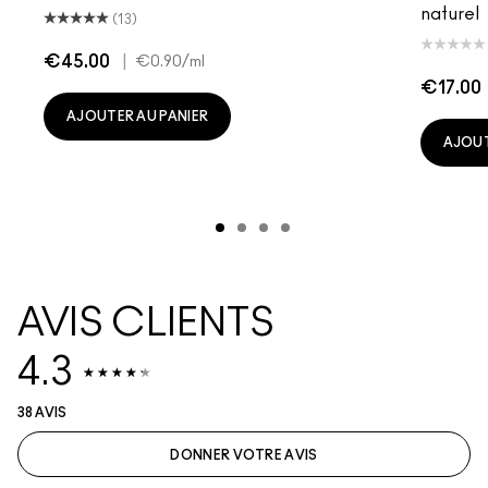
naturel
(13)
€45.00
|
€0.90
/ml
€17.00
AJOUTER AU PANIER
AJOUT
AVIS CLIENTS
4.3
38 AVIS
DONNER VOTRE AVIS