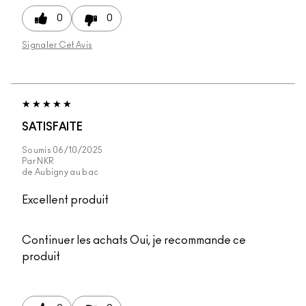
0
0
Signaler Cet Avis
SATISFAITE
Soumis
06/10/2025
Par
NKR
de
Aubigny au bac
Excellent produit
Continuer les achats
Oui, je recommande ce
produit