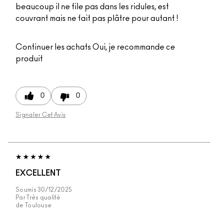
beaucoup il ne file pas dans les ridules, est
couvrant mais ne fait pas plâtre pour autant !
Continuer les achats
Oui, je recommande ce
produit
0
0
Signaler Cet Avis
EXCELLENT
Soumis
30/12/2025
Par
Très qualité
de
Toulouse