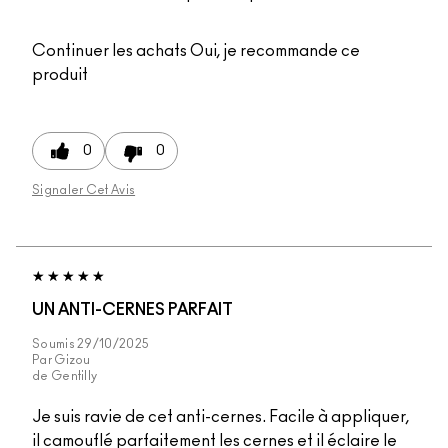
Continuer les achats
Oui, je recommande ce
produit
0
0
Signaler Cet Avis
UN ANTI-CERNES PARFAIT
Soumis
29/10/2025
Par
Gizou
de
Gentilly
Je suis ravie de cet anti-cernes. Facile à appliquer,
il camouflé parfaitement les cernes et il éclaire le