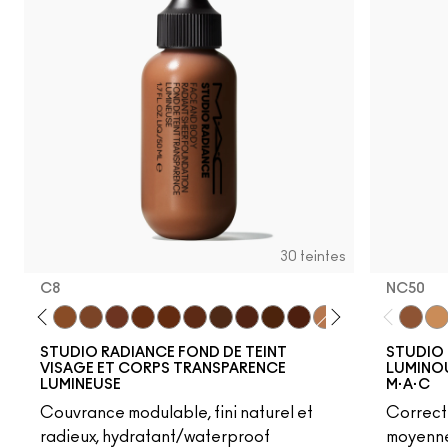
NC5
NC10
NW10
N11
NC11
NC11.5
NW11
NC12
NC14.5
N12
C4
N
30 teintes
C8
NC50
C7
W5
N6
C8
W6
N8
C9
W7
N7
W8
W9
N9
N5
NC50
NC
STUDIO RADIANCE FOND DE TEINT
STUDIO 
VISAGE ET CORPS TRANSPARENCE
LUMINOU
LUMINEUSE
M·A·C
Couvrance modulable, fini naturel et
Correcte
radieux, hydratant/waterproof
moyennem