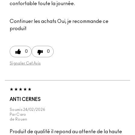
confortable toute la journée.
Continuer les achats
Oui, je recommande ce
produit
0
0
Signaler Cet Avis
ANTI CERNES
Soumis
24/02/2026
Par
Caro
de
Rouen
Produit de qualité il repond au attente de la haute