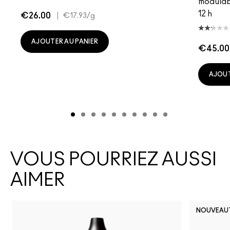
modulab
12 h
€26.00
|
€17.93
/g
AJOUTER AU PANIER
€45.00
AJOUT
VOUS POURRIEZ AUSSI
AIMER
NOUVEAU