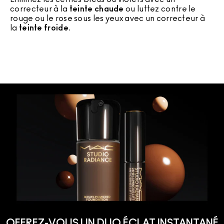
correcteur à la
teinte chaude
ou luttez contre le
C
rouge ou le rose sous les yeux avec un correcteur à
c
la
teinte froide
.
OFFREZ-VOUS UN DUO ÉCLAT INSTANTANÉ