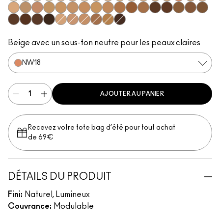
NC5​
NW5​
NC10​
NC11​
NW10​
NW11​
NC11.5​
NW13​
NC14.5​
NC15​
N12​
NC17​
NC17.5​
NC20​
NW18​
NC25​
N18​
NW20​
NC27​
NW25​
NC30​
NC35​
NC37​
NC40​
NC42​
NC44​
NW43​
NW45​
NC47​
NW50​
NW55​
NC50​
NC55​
NC58​
NC60​
NC63​
NW58​
NC65​
NW15​
NW30​
NW35​
NW40​
NC45​
NW65​
Beige avec un sous-ton neutre pour les peaux claires
NW18​
AJOUTER AU PANIER
Recevez votre tote bag d’été pour tout achat
de 69€
DÉTAILS DU PRODUIT
Fini:
Naturel, Lumineux
Couvrance:
Modulable