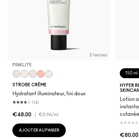
5 teintes
PINKLITE
150 ml
Pinklite
Goldlite
Uvlite
Peachlite
Bronzelite
STROBE CRÈME
HYPER R
SKINCA
Hydratant illuminateur, fini doux
Lotion a
(14)
instanta
cutanée 
€48.00
|
€0.96
/ml
AJOUTER AU PANIER
€80.00