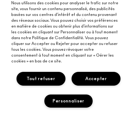
Nous utilisons des cookies pour analyser le trafic sur notre
site, vous fournir un contenu personnalisé, des publicités
basées sur vos centres d'intérêt et du contenu provenant
des réseaux sociaux. Vous pouvez choisir vos préférences
en matière de cookies ou obtenir plus d'informations sur
les cookies en cliquant sur Personnaliser ou à tout moment
dans notre Politique de Confidentialité. Vous pouvez
cliquer sur Accepter ou Rejeter pour accepter ou refuser
tous les cookies. Vous pouvez révoquer votre
consentement à tout moment en cliquant sur « Gérer les
cookies » en bas de ce site.
Tout refuser
Accepter
À PROPOS DE MAC
Personnaliser
NOTRE HISTOIRE
ACHETER EN LIGNE
NOS MAQUILLEURS
MON COMPTE
PROGRAMME DE RECYCLAGE
ÉPUISÉ
BESOIN D’AIDE ?
S’ABONNER AUX E-MAILS
MAC VIVA GLAM