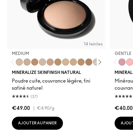
14 teintes
MEDIUM
GENTLE
Medium
Medium Dark
Dark Deep
Medium Plus
Medium Deep
Give Me Sun!
Medium Golden
Medium Tan
Dark Tan
Deepest
Light
Dark
Light Plus
Dark G
Gentl
Dai
MINERALIZE SKINFINISH NATURAL
MINERAL
Poudre cuite, couvrance légère, fini
Minéraux
satiné naturel
couvran
(37)
€49.00
|
€40.00
€4.90
/g
AJOUTER AU PANIER
AJOUT