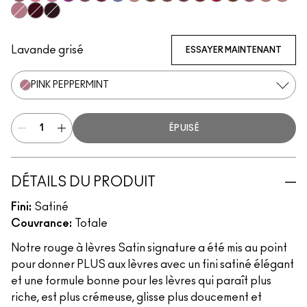
Sitting Pretty
Grapefruit Pucker
Saint German
Violet Vaport
Amorous
Rebel
Tilted Denim
Blankety
Truth Be Untold
Creme In Your Coffee
Del Rio
Dubonnet
Centre Of Attentio
Espresso Yourse
Brave
Modesty
Crem
Pink Peppermint
Guessing Game
Cyber
Lavande grisé
ESSAYER MAINTENANT
PINK PEPPERMINT
ÉPUISÉ
DÉTAILS DU PRODUIT
Fini:
Satiné
Couvrance:
Totale
Notre rouge à lèvres Satin signature a été mis au point
pour donner PLUS aux lèvres avec un fini satiné élégant
et une formule bonne pour les lèvres qui paraît plus
riche, est plus crémeuse, glisse plus doucement et