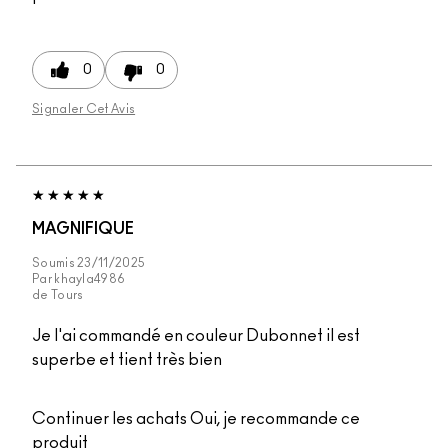
0
0
Signaler Cet Avis
MAGNIFIQUE
Soumis
23/11/2025
Par
khayla4986
de
Tours
Je l'ai commandé en couleur Dubonnet il est
superbe et tient très bien
Continuer les achats
Oui, je recommande ce
produit