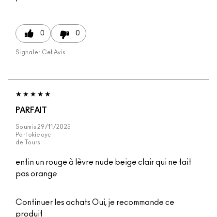
0
0
Signaler Cet Avis
PARFAIT
Soumis
29/11/2025
Par
tokieoyc
de
Tours
enfin un rouge à lèvre nude beige clair qui ne fait
pas orange
Continuer les achats
Oui, je recommande ce
produit