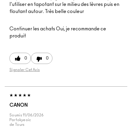
l'utiliser en tapotant sur le milieu des lèvres puis en
floutant autour. Très belle couleur
Continuer les achats
Oui, je recommande ce
produit
0
0
Signaler Cet Avis
CANON
Soumis
11/06/2026
Par
tokyeoic
de
Tours