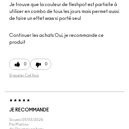
Je trouve que la couleur de fleshpot est parfaite à
utiliser en combo de tous les jours mais permet aussi
de faire un effet waw si porté seul
Continuer les achats
Oui, je recommande ce
produit
0
0
Signaler Cet Avis
JE RECOMMANDE
Soumis
01/03/2026
Par
Mariion
de
Gournay en bray