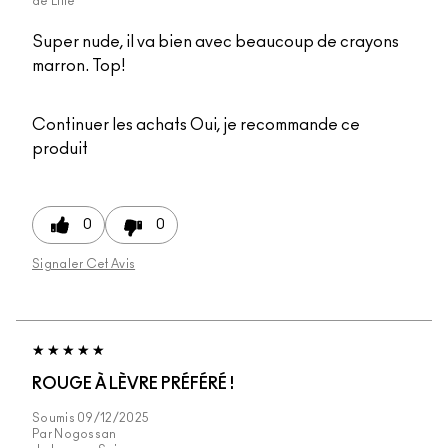
de
Lille
Super nude, il va bien avec beaucoup de crayons
marron. Top!
Continuer les achats
Oui, je recommande ce
produit
0
0
Signaler Cet Avis
ROUGE À LÈVRE PRÉFÉRÉ !
Soumis
09/12/2025
Par
Nogossan