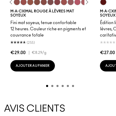
eddy
e M·A·Cximal
Honeylove
Kinda Sexy
Velvet Teddy
Mull It To The Max
Taupe
Warm Teddy
Whirl
Soar
Twig Twist
Sweet Deal
Mehr
Get The Hint?
You Wouldn't Get I
Lipstick Snob
Candy Yum
UnNatur
Captiv
Div
M·A·CXIMAL ROUGE À LÈVRES MAT
M·A·CXI
SOYEUX
SOYEUX 
Fini mat soyeux, tenue confortable
Édition 
12 heures. Couleur riche en pigments et
lèvres, 
couvrance totale
caritati
(255)
€29.00
|
€27.00
€8.29
/g
AJOUTER AU PANIER
AJOUT
AVIS CLIENTS