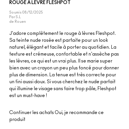
ROUGE À LÈVRE FLESHPOT
Soumis
08/12/2025
Par
S.L
de
Rouen
J'adore complètement le rouge à lèvres Fleshpot.
Sa teinte nude rosée est parfaite pour un look
naturel, élégant et facile à porter au quotidien. La
texture est crémeuse, confortable et n'assèche pas
les lèvres, ce qui est un vrai plus. Il se marie super
bien avec un crayon un peu plus foncé pour donner
plus de dimension. La tenue est très correcte pour
un fini aussi doux. Si vous cherchez le nude parfait
qui illumine le visage sans faire trop pâle, Fleshpot
est un must-have !
Continuer les achats
Oui, je recommande ce
produit