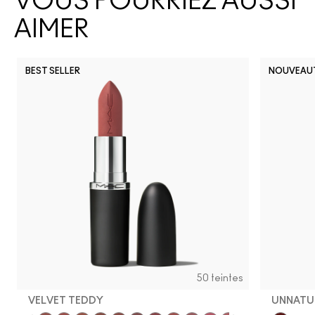
VOUS POURRIEZ AUSSI
AIMER
BEST SELLER
NOUVEAU
50 teintes
VELVET TEDDY
UNNATU