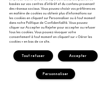
basées sur vos centres d'intérêt et du contenu provenant
des réseaux sociaux. Vous pouvez choisir vos préférences
en matière de cookies ou obtenir plus d'informations sur
les cookies en cliquant sur Personnaliser ou à tout moment
dans notre Politique de Confidentialité. Vous pouvez
cliquer sur Accepter ou Rejeter pour accepter ou refuser
tous les cookies. Vous pouvez révoquer votre
consentement à tout moment en cliquant sur « Gérer les
cookies » en bas de ce site.
À PROPOS DE MAC
Tout refuser
Accepter
NOTRE HISTOIRE
ACHETER EN LIGNE
NOS MAQUILLEURS
Personnaliser
MON COMPTE
PROGRAMME DE RECYCLAGE
BESOIN D’AIDE ?
S’ABONNER AUX E-MAILS
MAC VIVA GLAM
SUIVRE MA COMMANDE
PROMOTIONS
BEAUTÉ CONSCIENTE
VOTRE BOUTIQUE MAC
FAQ
CARTE CADEAU
AJOUTER AU PANIER
RECRUTEMENT
TROUVER UNE BOUTIQUE
RETOURS ET ÉCHANGES
ADHÉSION MAC PRO
TERMES ET CONDITIONS
SERVICES DE MAQUILLAGE