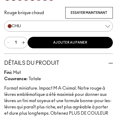
Chili
Diva
Warm Teddy
Velvet Teddy
Ruby Woo
Mehr
Everybody'S Heroine
Forever Curious
Rouge brique chaud
ESSAYER MAINTENANT
CHILI
AJOUTER AU PANIER
DÉTAILS DU PRODUIT
Fini:
Mat
Couvrance:
Totale
Format miniature. Impact M·A·Cximal. Notre rouge à
lèvres emblématique a été maximisé pour donner aux
lèvres un fini mat soyeux et une formule bonne-pour les-
lèvres qui paraît plus riche, est plus agréable à porter
et dure plus longtemps. Obtenez PLUS DE COULEUR