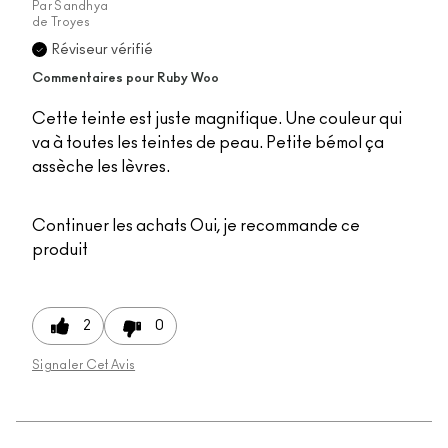
Par
Sandhya
de
Troyes
Réviseur vérifié
Commentaires pour Ruby Woo
Cette teinte est juste magnifique. Une couleur qui
va à toutes les teintes de peau. Petite bémol ça
assèche les lèvres.
Continuer les achats
Oui, je recommande ce
produit
2
0
Signaler Cet Avis