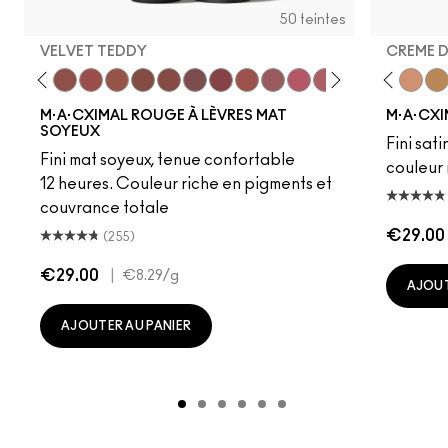
50 teintes
VELVET TEDDY
CREME 
to
·A·Cximal
eylove
Kinda Sexy
Café Mocha
Velvet Teddy
Mull It To The Max
Taupe
Warm Teddy
Whirl
Soar
Twig Twist
Sweet Deal
Mehr
Get The Hint?
Fleshpot
You Wouldn't Get I
Peachstock
Lipstick Snob
HodgePodge
Candy Yum
Stone
Captiv
Creme
Div
Cal
M·A·CXIMAL ROUGE À LÈVRES MAT
M·A·CXI
SOYEUX
Fini sati
Fini mat soyeux, tenue confortable
couleur 
12 heures. Couleur riche en pigments et
couvrance totale
€29.00
(255)
€29.00
|
€8.29
/g
AJOUT
AJOUTER AU PANIER