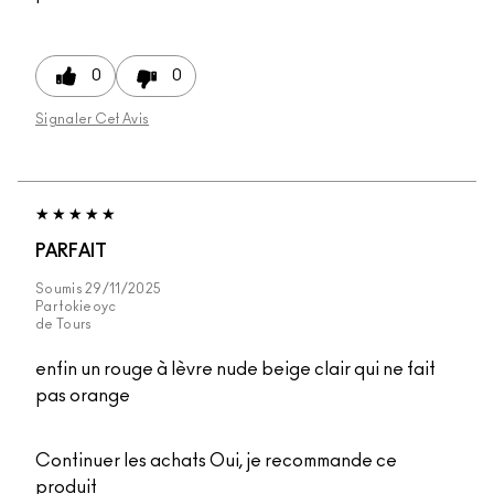
0
0
Signaler Cet Avis
PARFAIT
Soumis
29/11/2025
Par
tokieoyc
de
Tours
enfin un rouge à lèvre nude beige clair qui ne fait
pas orange
Continuer les achats
Oui, je recommande ce
produit