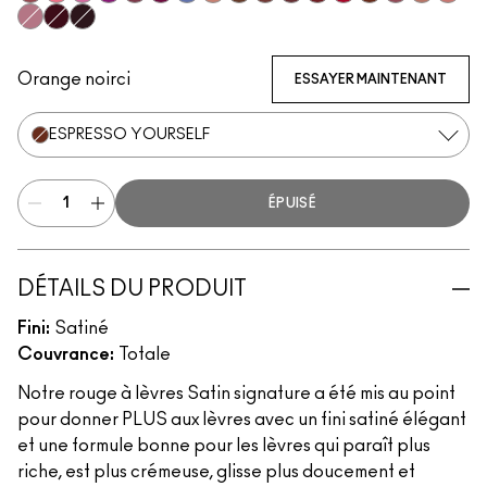
Sitting Pretty
Grapefruit Pucker
Saint German
Violet Vaport
Amorous
Rebel
Tilted Denim
Blankety
Truth Be Untold
Creme In Your Coffee
Del Rio
Dubonnet
Centre Of Attentio
Espresso Yourse
Brave
Modesty
Crem
Pink Peppermint
Guessing Game
Cyber
Orange noirci
ESSAYER MAINTENANT
ESPRESSO YOURSELF
ÉPUISÉ
DÉTAILS DU PRODUIT
Fini:
Satiné
Couvrance:
Totale
Notre rouge à lèvres Satin signature a été mis au point
pour donner PLUS aux lèvres avec un fini satiné élégant
et une formule bonne pour les lèvres qui paraît plus
riche, est plus crémeuse, glisse plus doucement et