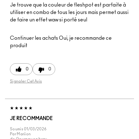
Je trouve que la couleur de fleshpot est parfaite à
utiliser en combo de tous les jours mais permet aussi
de faire un effet waw si porté seul
Continuer les achats
Oui, je recommande ce
produit
0
0
Signaler Cet Avis
JE RECOMMANDE
Soumis
01/03/2026
Par
Mariion
de
Gournay en bray