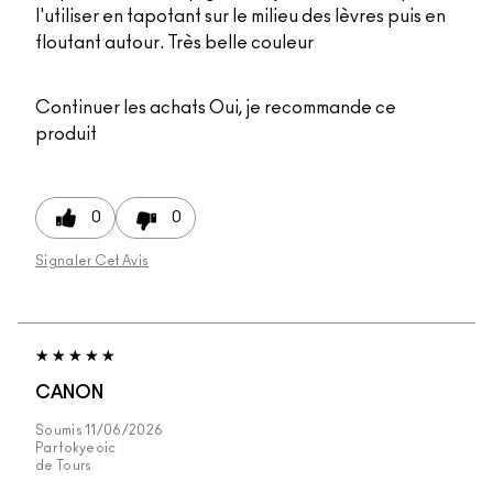
l'utiliser en tapotant sur le milieu des lèvres puis en
floutant autour. Très belle couleur
Continuer les achats
Oui, je recommande ce
produit
0
0
Signaler Cet Avis
CANON
Soumis
11/06/2026
Par
tokyeoic
de
Tours