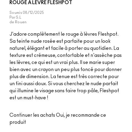
ROUGE À LÈVRE FLESHPOT
Soumis
08/12/2025
Par
S.L
de
Rouen
J'adore complètement le rouge à lèvres Fleshpot.
Sa teinte nude rosée est parfaite pour un look
naturel, élégant et facile à porter au quotidien. La
texture est crémeuse, confortable et n'assèche pas
les lèvres, ce qui est un vrai plus. Il se marie super
bien avec un crayon un peu plus foncé pour donner
plus de dimension. La tenue est très correcte pour
un fini aussi doux. Si vous cherchez le nude parfait
qui illumine le visage sans faire trop pâle, Fleshpot
est un must-have !
Continuer les achats
Oui, je recommande ce
produit