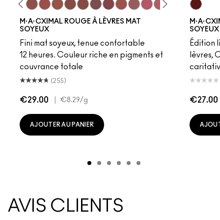
eddy
e M·A·Cximal
Honeylove
Kinda Sexy
Velvet Teddy
Mull It To The Max
Taupe
Warm Teddy
Whirl
Soar
Twig Twist
Sweet Deal
Mehr
Get The Hint?
You Wouldn't Get I
Lipstick Snob
Candy Yum
UnNatur
Captiv
Div
M·A·CXIMAL ROUGE À LÈVRES MAT
M·A·CXI
SOYEUX
SOYEUX 
Fini mat soyeux, tenue confortable
Édition 
12 heures. Couleur riche en pigments et
lèvres, 
couvrance totale
caritati
(255)
€29.00
|
€27.00
€8.29
/g
AJOUTER AU PANIER
AJOUT
AVIS CLIENTS