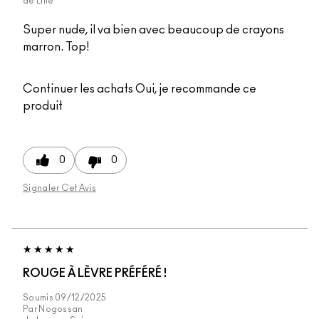
de
Lille
Super nude, il va bien avec beaucoup de crayons
marron. Top!
Continuer les achats
Oui, je recommande ce
produit
0
0
Signaler Cet Avis
ROUGE À LÈVRE PRÉFÉRÉ !
Soumis
09/12/2025
Par
Nogossan