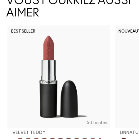
VOUS POURRIEZ AUSSI
AIMER
BEST SELLER
NOUVEAU
50 teintes
VELVET TEDDY
UNNATU