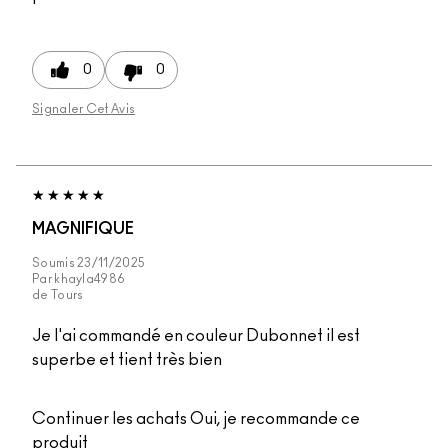
0
0
Signaler Cet Avis
MAGNIFIQUE
Soumis
23/11/2025
Par
khayla4986
de
Tours
Je l'ai commandé en couleur Dubonnet il est
superbe et tient très bien
Continuer les achats
Oui, je recommande ce
produit