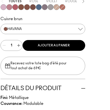
TOUTES
ROSE
VIOLET
ROUGE
BEIGE
BLEU
Ready to Party
Smoky Mauve
Rich Core
Amorous Alloy
Havana
Stolen Moment
Lunar
Fathoms Deep
Evening Grey
A Natural Flirt
Sweet Heat
Cuivre brun
HAVANA
AJOUTER AU PANIER
Recevez votre tote bag d’été pour
tout achat de 69€
DÉTAILS DU PRODUIT
Fini:
Métallique
Couvrance:
Modulable