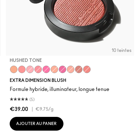
10 teintes
HUSHED TONE
Hushed Tone
Cheeky Bits
Into The Pink
Sweets For My Sweet
Rosy Cheeks
Just a Pinch
Wrapped Candy
Fairly Precious
Hard To Get
Faux Sure!
EXTRA DIMENSION BLUSH
Formule hybride, illuminateur, longue tenue
(5)
€39.00
|
€9.75
/g
AJOUTER AU PANIER