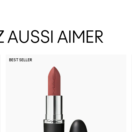
 AUSSI AIMER
BEST SELLER
Party Tric
Lil Squ
Su