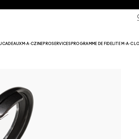
U
CADEAUX
M·A·CZINE​
PRO
SERVICES
PROGRAMME DE FIDELITE M·A·C L