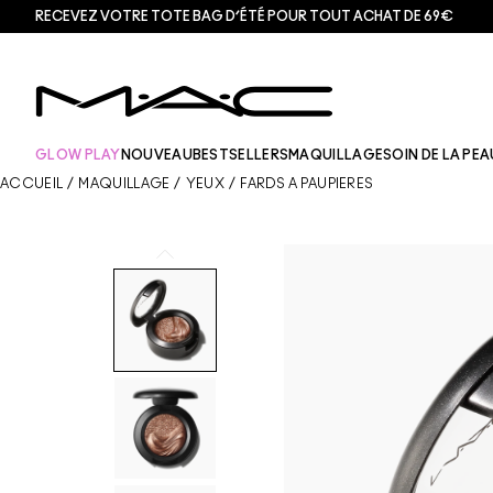
RECEVEZ VOTRE TOTE BAG D’ÉTÉ POUR TOUT ACHAT DE 69€
GLOW PLAY
NOUVEAU
BESTSELLERS
MAQUILLAGE
SOIN DE LA PEA
ACCUEIL
/
MAQUILLAGE
/
YEUX
/
FARDS À PAUPIÈRES