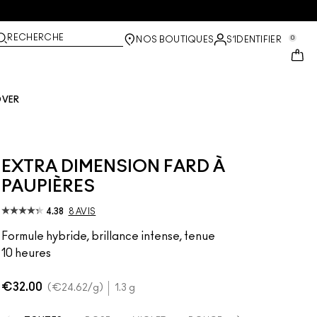
RECHERCHE
0
NOS BOUTIQUES
S’IDENTIFIER
OVER
EXTRA DIMENSION FARD À
PAUPIÈRES
4.38
8 AVIS
Formule hybride, brillance intense, tenue
10 heures
€32.00
€24.62
/g
1.3 g