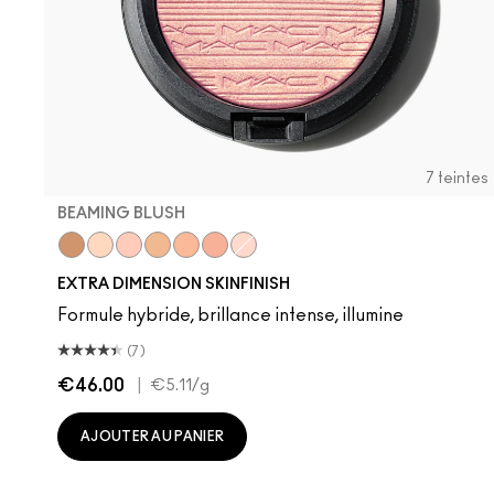
7 teintes
BEAMING BLUSH
Whisper of Gilt
Double-Gleam
Beaming Blush
Oh, Darling!
Glow with It
Superb
Show Gold
EXTRA DIMENSION SKINFINISH
Formule hybride, brillance intense, illumine
(7)
€46.00
|
€5.11
/g
AJOUTER AU PANIER