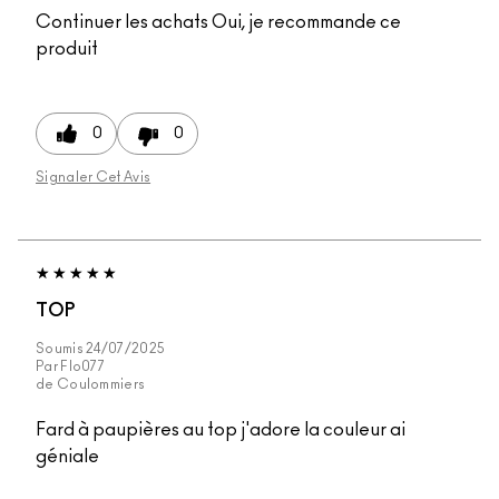
Continuer les achats
Oui, je recommande ce
produit
0
0
Signaler Cet Avis
TOP
Soumis
24/07/2025
Par
Flo077
de
Coulommiers
Fard à paupières au top j'adore la couleur ai
géniale