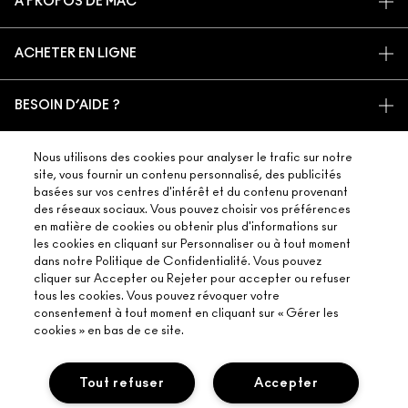
À PROPOS DE MAC
NOTRE HISTOIRE
ACHETER EN LIGNE
NOS MAQUILLEURS
MON COMPTE
PROGRAMME DE RECYCLAGE
BESOIN D’AIDE ?
S’ABONNER AUX E-MAILS
MAC VIVA GLAM
SUIVRE MA COMMANDE
PROMOTIONS
BEAUTÉ CONSCIENTE
VOTRE BOUTIQUE MAC
Nous utilisons des cookies pour analyser le trafic sur notre
FAQ
CARTE CADEAU
RECRUTEMENT
site, vous fournir un contenu personnalisé, des publicités
TROUVER UNE BOUTIQUE
RETOURS ET ÉCHANGES
basées sur vos centres d'intérêt et du contenu provenant
ADHÉSION MAC PRO
TERMES ET CONDITIONS
des réseaux sociaux. Vous pouvez choisir vos préférences
SERVICES DE MAQUILLAGE
LIVRAISON
TESTS SUR LES ANIMAUX
en matière de cookies ou obtenir plus d'informations sur
CONSIGNES DE TRI
POLITIQUE DE CONFIDENTIALITÉ
PRENDRE UN RENDEZ-VOUS MAQUILLAGE
les cookies en cliquant sur Personnaliser ou à tout moment
MON COMPTE
dans notre Politique de Confidentialité. Vous pouvez
CONDITIONS RELATIVES AUX CARTES CADEAUX
CONTACTEZ-NOUS
cliquer sur Accepter ou Rejeter pour accepter ou refuser
CONDITIONS GÉNÉRALES D'UTILISATION
tous les cookies. Vous pouvez révoquer votre
+33182883913 (APPEL NON SURTAXÉ)
consentement à tout moment en cliquant sur « Gérer les
CONDITIONS GÉNÉRALES DE VENTE
Accessibilité
cookies » en bas de ce site.
© Make-Up Art Cosmetics Inc. - ELCO S.A.S. - M·A·C , 40/48 Rue
CONTREFAÇON
Cambon 5e étage 75001 ParisFrance |
Contactez-nous
DIRECTIVES DES AVIS
Tout refuser
Accepter
AVIS SUR LA PROTECTION DE LA VIE PRIVÉE DU SERVICE CLIENT DE