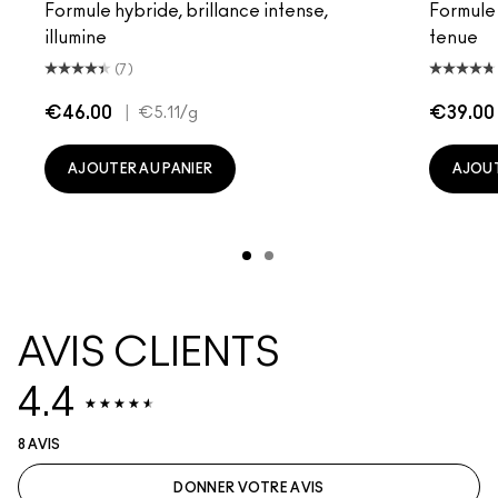
Formule hybride, brillance intense,
Formule 
illumine
tenue
(7)
€46.00
|
€39.00
€5.11
/g
AJOUTER AU PANIER
AJOUT
AVIS CLIENTS
4.4
8 AVIS
DONNER VOTRE AVIS