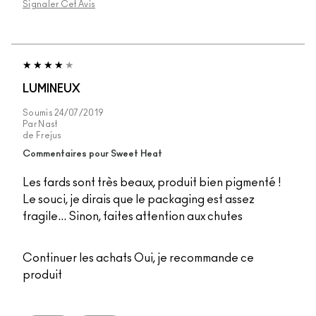
Signaler Cet Avis
LUMINEUX
Soumis
24/07/2019
Par
Nast
de
Frejus
Commentaires pour Sweet Heat
Les fards sont très beaux, produit bien pigmenté !
Le souci, je dirais que le packaging est assez
fragile... Sinon, faites attention aux chutes
Continuer les achats
Oui, je recommande ce
produit