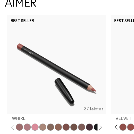
AIMER
BEST SELLER
BEST SELL
37 teintes
WHIRL
VELVET