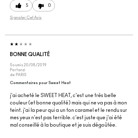
5
0
Signaler Cet Avis
BONNE QUALITÉ
Soumis
20/08/2019
Par
tanzi
de
PARIS
Commentaires pour Sweet Heat
j'ai acheté le SWEET HEAT, c'est une très belle
couleur (et bonne qualité) mais qui ne va pas à mon
teint. j'ai la peur qui a un ton caramel et le rendu sur
mes yeux n'est pas terrible. c'est juste que j'ai été
mal conseillé à la boutique et je suis dégoûtée.