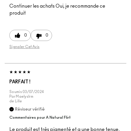
Continuer les achats
Oui, je recommande ce
produit
0
0
Signaler Cet Avis
PARFAIT !
Soumis
03/07/2024
Par
Maelyslrm
de
Lille
Réviseur vérifié
Commentaires pour A Natural Flirt
Le produit est très pigmenté et a une bonne tenue.