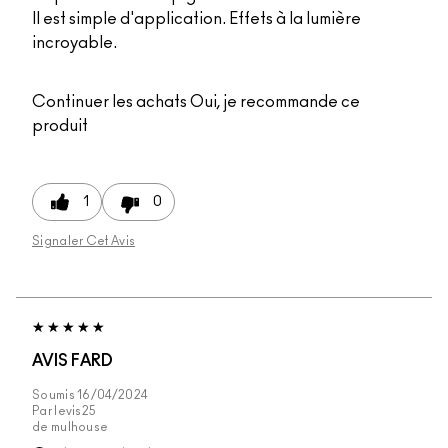
Il est simple d'application. Effets à la lumière
incroyable.
Continuer les achats
Oui, je recommande ce
produit
1
0
Signaler Cet Avis
AVIS FARD
Soumis
16/04/2024
Par
levis25
de
mulhouse