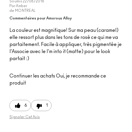
Soumis
22/08/2018
Par
Amber
de
MONTREAL
Commentaires pour Amorous Alloy
La couleur est magnifique! Sur ma peau (caramel)
elle ressort plus dans les tons de rosé ce qui me va
parfaitement. Facile à appliquer, très pigmentée je
l'Associe avec le I'm into it (matte) pour le look
parfait :)
Continuer les achats
Oui, je recommande ce
produit
6
1
Signaler Cet Avis