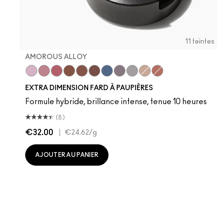
11 teintes
AMOROUS ALLOY
Ready to Party
Smoky Mauve
Rich Core
Amorous Alloy
Havana
Stolen Moment
Lunar
Fathoms Deep
Evening Grey
A Natural Flirt
Sweet Heat
EXTRA DIMENSION FARD À PAUPIÈRES
Formule hybride, brillance intense, tenue 10 heures
(8)
€32.00
|
€24.62
/g
AJOUTER AU PANIER