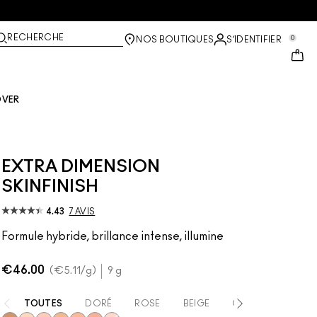
RECHERCHE
0
NOS BOUTIQUES
S’IDENTIFIER
OVER
EXTRA DIMENSION
SKINFINISH
4.43
7 AVIS
Formule hybride, brillance intense, illumine
€46.00
€5.11
/g
9 g
TOUTES
DORÉ
ROSE
BEIGE
CORAIL
BRON