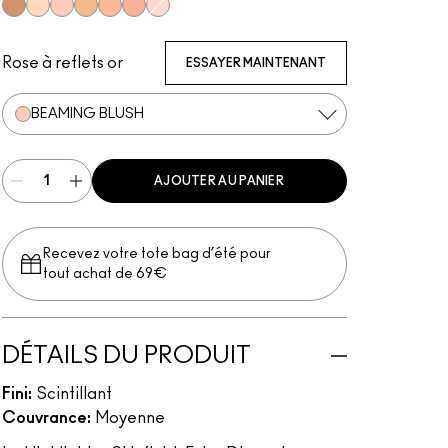
Whisper of Gilt
Double-Gleam
Beaming Blush
Oh, Darling!
Glow with It
Superb
Show Gold
Rose à reflets or
ESSAYER MAINTENANT
BEAMING BLUSH
AJOUTER AU PANIER
Recevez votre tote bag d’été pour
tout achat de 69€
DÉTAILS DU PRODUIT
Fini:
Scintillant
Couvrance:
Moyenne