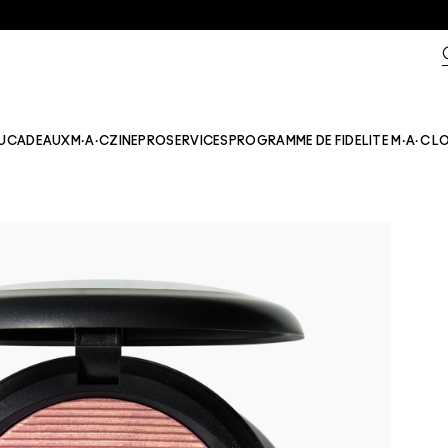
U
CADEAUX
M·A·CZINE​
PRO
SERVICES
PROGRAMME DE FIDELITE M·A·C L