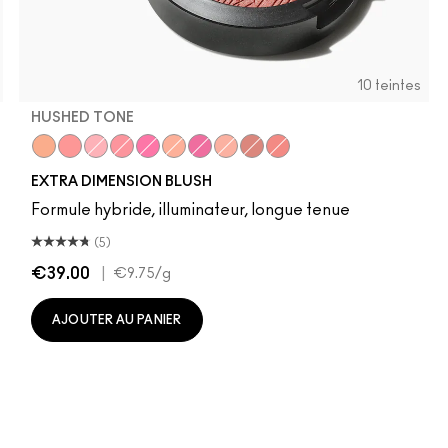
10 teintes
HUSHED TONE
Hushed Tone
Cheeky Bits
Into The Pink
Sweets For My Sweet
Rosy Cheeks
Just a Pinch
Wrapped Candy
Fairly Precious
Hard To Get
Faux Sure!
EXTRA DIMENSION BLUSH
Formule hybride, illuminateur, longue tenue
(5)
€39.00
|
€9.75
/g
AJOUTER AU PANIER