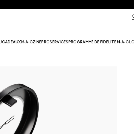
U
CADEAUX
M·A·CZINE​
PRO
SERVICES
PROGRAMME DE FIDELITE M·A·C L