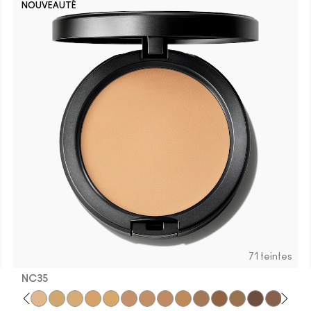
NOUVEAUTÉ
71 teintes
NC35​