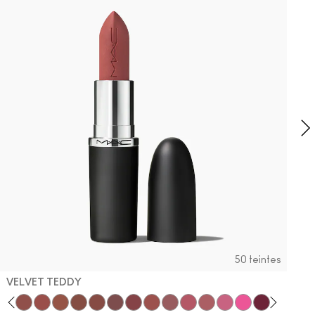
S
2
F
c
s
50 teintes
VELVET TEDDY