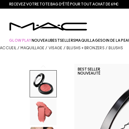
RECEVEZ VOTRE TOTE BAG D’ÉTÉ POUR TOUT ACHAT DE 69€
GLOW PLAY
NOUVEAU
BESTSELLERS
MAQUILLAGE
SOIN DE LA PEA
ACCUEIL
/
MAQUILLAGE
/
VISAGE
/
BLUSHS + BRONZERS
/
BLUSHS
BEST SELLER
NOUVEAUTÉ