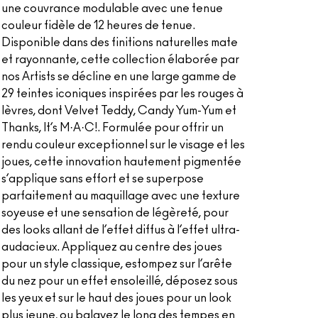
une couvrance modulable avec une tenue
couleur fidèle de 12 heures de tenue.
Disponible dans des finitions naturelles mate
et rayonnante, cette collection élaborée par
nos Artists se décline en une large gamme de
29 teintes iconiques inspirées par les rouges à
lèvres, dont Velvet Teddy, Candy Yum-Yum et
Thanks, It’s M·A·C!. Formulée pour offrir un
rendu couleur exceptionnel sur le visage et les
joues, cette innovation hautement pigmentée
s’applique sans effort et se superpose
parfaitement au maquillage avec une texture
soyeuse et une sensation de légèreté, pour
des looks allant de l’effet diffus à l’effet ultra-
audacieux. Appliquez au centre des joues
pour un style classique, estompez sur l’arête
du nez pour un effet ensoleillé, déposez sous
les yeux et sur le haut des joues pour un look
plus jeune, ou balayez le long des tempes en