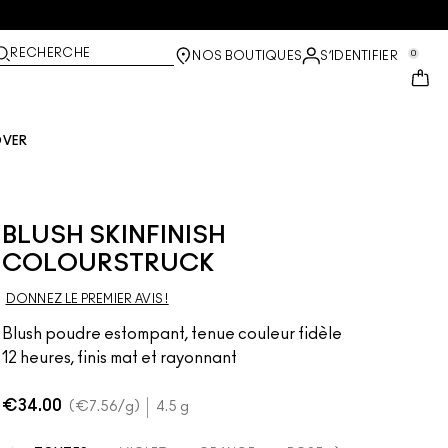
RECHERCHE
0
NOS BOUTIQUES
S’IDENTIFIER
OVER
BLUSH SKINFINISH
COLOURSTRUCK
DONNEZ LE PREMIER AVIS !
Blush poudre estompant, tenue couleur fidèle
12 heures, finis mat et rayonnant
€34.00
€7.56
/g
4.5 g