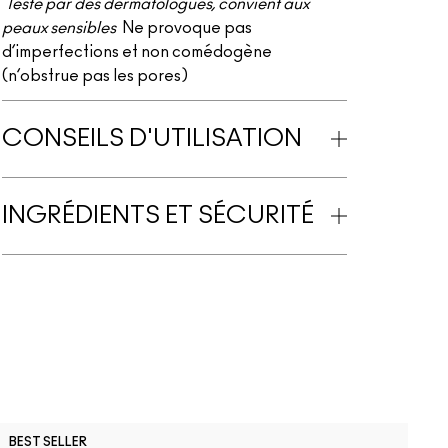
Testé par des dermatologues, convient aux
peaux sensibles
Ne provoque pas
d’imperfections et non comédogène
(n’obstrue pas les pores)
CONSEILS D'UTILISATION
INGRÉDIENTS ET SÉCURITÉ
N
BEST SELLER
B