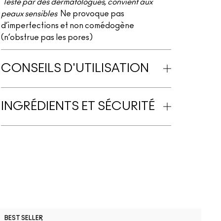
Testé par des dermatologues, convient aux
peaux sensibles
Ne provoque pas
d’imperfections et non comédogène
(n’obstrue pas les pores)
CONSEILS D'UTILISATION
INGRÉDIENTS ET SÉCURITÉ
N
BEST SELLER
B