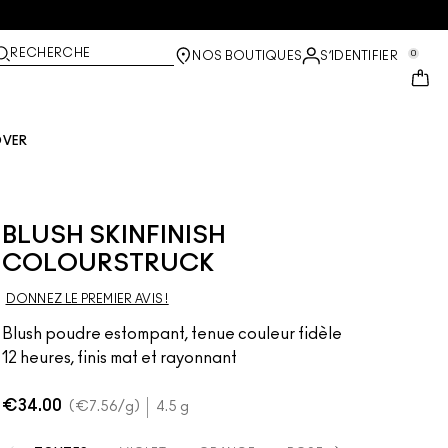
RECHERCHE
0
NOS BOUTIQUES
S’IDENTIFIER
OVER
BLUSH SKINFINISH
COLOURSTRUCK
DONNEZ LE PREMIER AVIS !
Blush poudre estompant, tenue couleur fidèle
12 heures, finis mat et rayonnant
€34.00
€7.56
/g
4.5 g