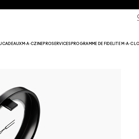
U
CADEAUX
M·A·CZINE​
PRO
SERVICES
PROGRAMME DE FIDELITE M·A·C L