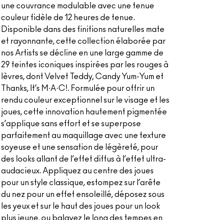
une couvrance modulable avec une tenue
couleur fidèle de 12 heures de tenue.
Disponible dans des finitions naturelles mate
et rayonnante, cette collection élaborée par
nos Artists se décline en une large gamme de
29 teintes iconiques inspirées par les rouges à
lèvres, dont Velvet Teddy, Candy Yum-Yum et
Thanks, It’s M·A·C!. Formulée pour offrir un
rendu couleur exceptionnel sur le visage et les
joues, cette innovation hautement pigmentée
s’applique sans effort et se superpose
parfaitement au maquillage avec une texture
soyeuse et une sensation de légèreté, pour
des looks allant de l’effet diffus à l’effet ultra-
audacieux. Appliquez au centre des joues
pour un style classique, estompez sur l’arête
du nez pour un effet ensoleillé, déposez sous
les yeux et sur le haut des joues pour un look
plus jeune, ou balayez le long des tempes en