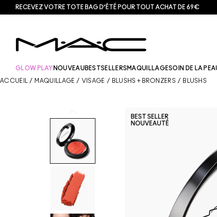
RECEVEZ VOTRE TOTE BAG D’ÉTÉ POUR TOUT ACHAT DE 69€
GLOW PLAY
NOUVEAU
BESTSELLERS
MAQUILLAGE
SOIN DE LA PEA
ACCUEIL
/
MAQUILLAGE
/
VISAGE
/
BLUSHS + BRONZERS
/
BLUSHS
BEST SELLER
NOUVEAUTÉ