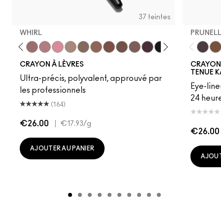
37 teintes
WHIRL
PRUNELL
ture
ipdown
Boldly Bare
Spice
Whirl
Dervish
Edge To Edge
Oak
Cork
Cool Spice
Beige-Turner
Greige
Chestnut
Root For Me!
Caviar
Grape Expecta
Cyber Wor
Nightm
Prunel
Plu
Ho
CRAYON À LÈVRES
CRAYON
TENUE K
Ultra-précis, polyvalent, approuvé par
Eye-line
les professionnels
24 heure
(164)
€26.00
|
€17.93
/g
€26.00
AJOUTER AU PANIER
AJOUT