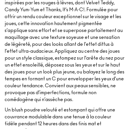
inspirées par les rouges à lèvres, dont Velvet Teddy,
Candy Yum-Yum et Thanks, It’s M·A·C!. Formulée pour
offrir un rendu couleur exceptionnel sur le visage et les
joues, cette innovation hautement pigmentée
s’applique sans effort et se superpose parfaitement au
maquillage avec une texture soyeuse et une sensation
de légèreté, pour des looks allant de l’effet diffus à
l’effet ultra-audacieux. Appliquez au centre des joues
pour un style classique, estompez sur l’arête du nez pour
un effet ensoleillé, déposez sous les yeux et sur le haut
des joues pour un look plus jeune, ou balayez le long des
tempes en formant un C pour envelopper les yeux d’une
couleur tendance. Convient aux peaux sensibles, ne
provoque pas d’imperfections, formule non
comédogène qui n’assèche pas.
Un blush poudre velouté et estompant qui offre une
couvrance modulable dans une tenue à la couleur
fidèle pendant 12 heures dans des finis mat et