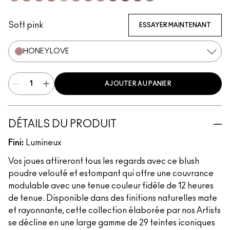
Sunbasque
Gingerly
Peachtwist
Pink Flamingo
Babygirl
Desert Rose
Coppertone
Candy Yum Yum
Sinner
Antique Velvet
Plush
Your Heroine
Soft pink
ESSAYER MAINTENANT
HONEYLOVE
AJOUTER AU PANIER
DÉTAILS DU PRODUIT
Fini:
Lumineux
Vos joues attireront tous les regards avec ce blush
poudre velouté et estompant qui offre une couvrance
modulable avec une tenue couleur fidèle de 12 heures
de tenue. Disponible dans des finitions naturelles mate
et rayonnante, cette collection élaborée par nos Artists
se décline en une large gamme de 29 teintes iconiques