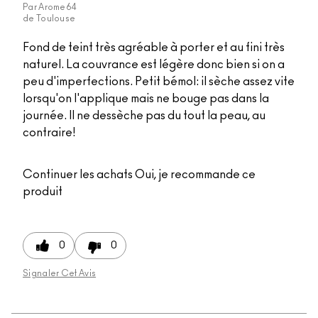
Par
Arome64
de
Toulouse
Fond de teint très agréable à porter et au fini très
naturel. La couvrance est légère donc bien si on a
peu d'imperfections. Petit bémol: il sèche assez vite
lorsqu'on l'applique mais ne bouge pas dans la
journée. Il ne dessèche pas du tout la peau, au
contraire!
Continuer les achats
Oui, je recommande ce
produit
0
0
Signaler Cet Avis