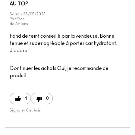
AU TOP
Soumis
28/05/2025
Par
Oce
de
Amiens
Fond de teint conseillé par la vendeuse. Bonne
tenue et super agréable à porter car hydratant.
J'adore !
Continuer les achats
Oui, je recommande ce
produit
1
0
Signaler Cet Avis