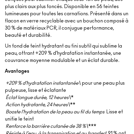
plus clairs aux plus foncés. Disponible en 56 teintes
lumineuses pour toutes les carnations. Présenté dans un
flacon en verre recyclable avec un bouchon composé à
30 % de matériaux PCR, il conjugue performance,
beauté et durabilité.
Un fond de teint hydratant au fini subtil qui sublime la
peau, offrant +209 % d’hydratation instantanée, une
couvrance moyenne modulable et un éclat durable.
Avantages
+209 % d’hydratation instantanée\
pour une peau plus
pulpeuse, lisse et éclatante
Éclat longue durée, 12 heures\
*
Action hydratante, 24 heures\
**
Booste l’hydratation de la peau au fil du temps
Lisse et
unifie le teint
Renforce la barrière cutanée de 38 %\
***
Résiste à l’eau, à la transpiration et au transfert
91 % ont