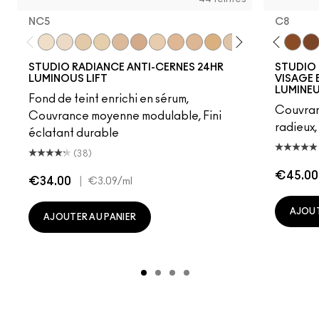
NC5​
C8
1
C1
N1
NC5​
W3
NW5​
W2
NC10​
N2
NC11​
C2
NW10​
N3
NW11​
C3
NC11.5​
N4
NW13​
C5
NC14.5​
W4
NC15​
C4
N12​
C6
NC17​
C7
NC17.5​
W5
NC20​
N6
NW1
C8
STUDIO RADIANCE ANTI-CERNES 24HR
STUDIO 
LUMINOUS LIFT
VISAGE 
LUMINE
Fond de teint enrichi en sérum,
Couvranc
Couvrance moyenne modulable, Fini
radieux
éclatant durable
(38)
€45.00
€34.00
|
€3.09
/ml
AJOUT
AJOUTER AU PANIER