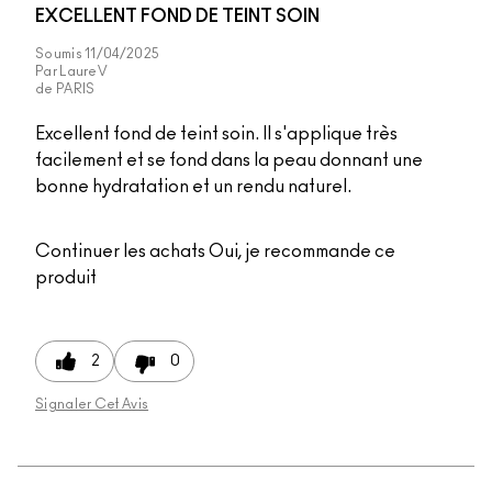
EXCELLENT FOND DE TEINT SOIN
Soumis
11/04/2025
Par
LaureV
de
PARIS
Excellent fond de teint soin. Il s'applique très
facilement et se fond dans la peau donnant une
bonne hydratation et un rendu naturel.
Continuer les achats
Oui, je recommande ce
produit
2
0
Signaler Cet Avis