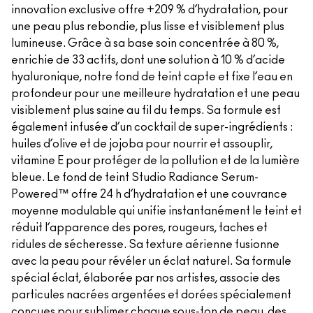
innovation exclusive offre +209 % d’hydratation, pour
une peau plus rebondie, plus lisse et visiblement plus
lumineuse. Grâce à sa base soin concentrée à 80 %,
enrichie de 33 actifs, dont une solution à 10 % d’acide
hyaluronique, notre fond de teint capte et fixe l’eau en
profondeur pour une meilleure hydratation et une peau
visiblement plus saine au fil du temps. Sa formule est
également infusée d’un cocktail de super-ingrédients :
huiles d’olive et de jojoba pour nourrir et assouplir,
vitamine E pour protéger de la pollution et de la lumière
bleue. Le fond de teint Studio Radiance Serum-
Powered™ offre 24 h d’hydratation et une couvrance
moyenne modulable qui unifie instantanément le teint et
réduit l’apparence des pores, rougeurs, taches et
ridules de sécheresse. Sa texture aérienne fusionne
avec la peau pour révéler un éclat naturel. Sa formule
spécial éclat, élaborée par nos artistes, associe des
particules nacrées argentées et dorées spécialement
conçues pour sublimer chaque sous-ton de peau, des