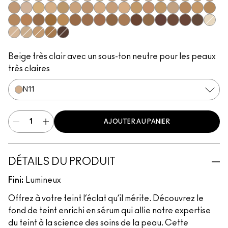
NC5
NC10
NW10
N11
NC11
NC11.5
NW11
NC12
NC14.5
N12
C4
N18
NC15
NC16
NC17.5
NC18
NW15
NW18
N32
NC20
NW20
NC25
C3.5
NW22
NW25
NC27
C4.5
NC30
NW30
NC35
NC38
NW35
NC40
NC42
NW40
NW43
NW45
NC45
NC47
NC50
NW47
NW48
NC55
NW50
NW55
NC60
NW58
NC63
NW60
NC65
NW5
NW13
NC17
NC37
NC44
NW65
Beige très clair avec un sous-ton neutre pour les peaux
très claires
N11
AJOUTER AU PANIER
DÉTAILS DU PRODUIT
Fini:
Lumineux
Offrez à votre teint l’éclat qu’il mérite. Découvrez le
fond de teint enrichi en sérum qui allie notre expertise
du teint à la science des soins de la peau. Cette