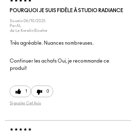
POURQUOI JE SUIS FIDÈLE À STUDIO RADIANCE
Soumis
06/10/2025
Par
AL
de
Le Kremlin Bicetre
Très agréable. Nuances nombreuses.
Continuer les achats
Oui, je recommande ce
produit
1
0
Signaler Cet Avis