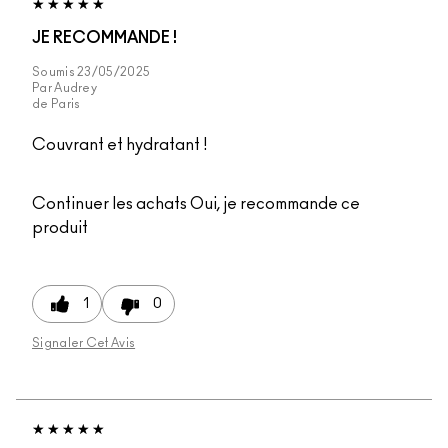
JE RECOMMANDE !
Soumis
23/05/2025
Par
Audrey
de
Paris
Couvrant et hydratant !
Continuer les achats
Oui, je recommande ce
produit
1
0
Signaler Cet Avis