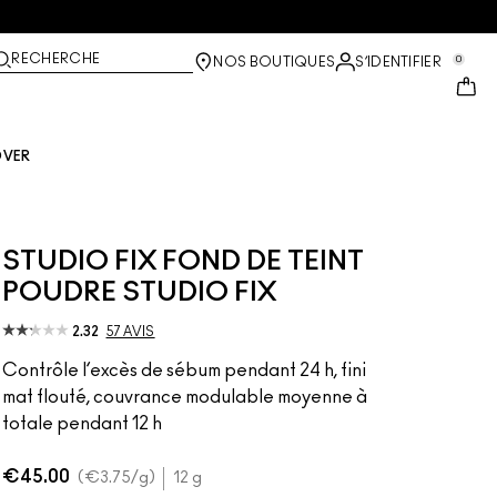
RECHERCHE
0
NOS BOUTIQUES
S’IDENTIFIER
OVER
STUDIO FIX FOND DE TEINT
POUDRE STUDIO FIX
2.32
57 AVIS
Contrôle l’excès de sébum pendant 24 h, fini
mat flouté, couvrance modulable moyenne à
totale pendant 12 h
€45.00
€3.75
/g
12 g