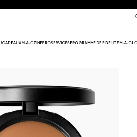
U
CADEAUX
M·A·CZINE​
PRO
SERVICES
PROGRAMME DE FIDELITE M·A·C L