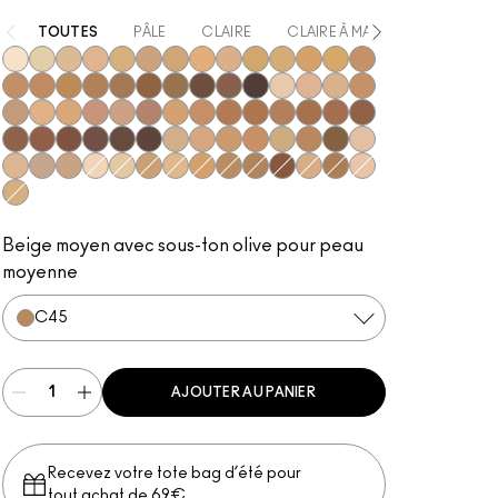
TOUTES
PÂLE
CLAIRE
CLAIRE À MATE
MATE
NC5
NC12
NC15
NC16
NC17
NC18​
NC20​
NC25​
NC27​
NC37​
NC38​
NC41​
NC42
NC43.5​
NC44​
NC45​
NC46​
NC47​
NC50​
NC55​
NC58​
NC60​
NC63​
NC65​
NW5​
NW10​
NW13​
NW15​
NW18​
NW20​
NW22​
NW25​
NW30​
NW33​
NW35​
NW40​
NW43​
NW44​
NW45​
NW46​
NW47​
NW48​
NW50​
NW53​
NW57​
NW58​
NW60​
NW65​
C3.5​
C4.5​
C5​
C5.5​
C40​
C45​
C55​
N4​
N5​
N6​
N6.5​
NC10
NC13
NC30​
NC35​
NC40​
NC44.5​
NC45.5​
NW55​
C4​
C8​
N4.5​
N4.75​
Beige moyen avec sous-ton olive pour peau
moyenne
C45​
AJOUTER AU PANIER
Recevez votre tote bag d’été pour
tout achat de 69€