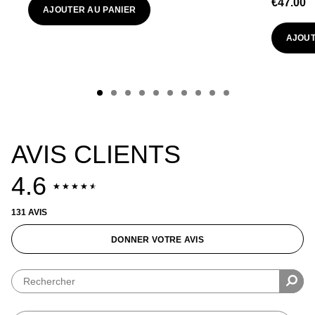
€47.00
AJOUTER AU PANIER
AJOUT
AVIS CLIENTS
4.6
131 AVIS
DONNER VOTRE AVIS