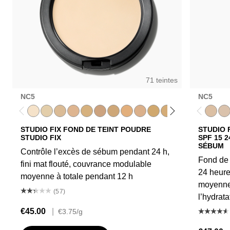
71 teintes
NC5
NC5
NC5
NC12
NC15
NC16
NC17
NC18​
NC20​
NC25​
NC27​
NC37​
NC38​
NC41​
NC42
NC43.5​
NC5
NC4
NC
STUDIO FIX FOND DE TEINT POUDRE
STUDIO 
STUDIO FIX
SPF 15 
SÉBUM
Contrôle l’excès de sébum pendant 24 h,
Fond de 
fini mat flouté, couvrance modulable
24 heure
moyenne à totale pendant 12 h
moyenne 
(57)
l’hydrata
€45.00
|
€3.75
/g