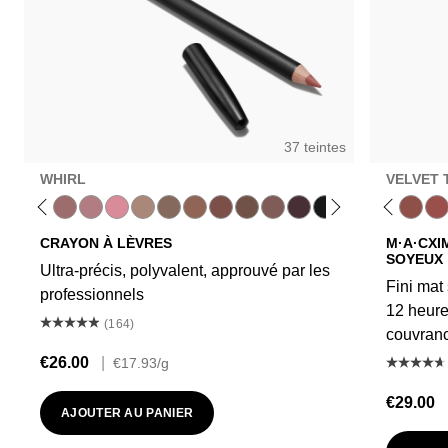
37 teintes
WHIRL
VELVET 
ture
ipdown
Boldly Bare
Spice
Whirl
Dervish
Unbothered
Edge To Edge
Dare Me
Oak
Acting Natural
Cork
Hot Girl Pink
Cool Spice
Folio
Beige-Turner
Yash
Greige
Cool Teddy
Chestnut
Iconic Photo
Root For Me!
Bare M·A·Cximal
Caviar
Honeylove
Grape Expectat
Kinda Sexy
Cyber Worl
Café Moch
Nightmo
Velvet
Plu
Mul
CRAYON À LÈVRES
M·A·CXI
SOYEUX
Ultra-précis, polyvalent, approuvé par les
Fini mat
professionnels
12 heure
(164)
couvranc
€26.00
|
€17.93
/g
€29.00
AJOUTER AU PANIER