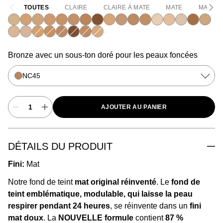
TOUTES
CLAIRE
CLAIRE À MATE
MATE
MATE À
NC15
NC20
NC30
NC35
NC37
NC40
NC45
NC50
NW15
NW20
NW25
NC41
NW10
NW13
NC10
NC47
NC17
NC16
N4.5
NC25
NC42
NC44
NW45
NC44.5
NC18
Bronze avec un sous-ton doré pour les peaux foncées
NC45
AJOUTER AU PANIER
DÉTAILS DU PRODUIT
Fini:
Mat
Notre fond de teint
mat original réinventé
. Le
fond de
teint emblématique, modulable, qui laisse la peau
respirer pendant 24 heures
, se réinvente dans un
fini
mat doux
. La
NOUVELLE formule
contient
87 %