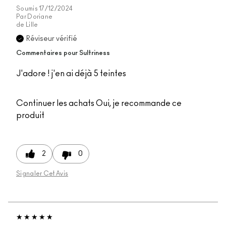
Soumis
17/12/2024
Par
Doriane
de
Lille
Réviseur vérifié
Commentaires pour Sultriness
J'adore ! j'en ai déjà 5 teintes
Continuer les achats
Oui, je recommande ce
produit
2
0
Signaler Cet Avis