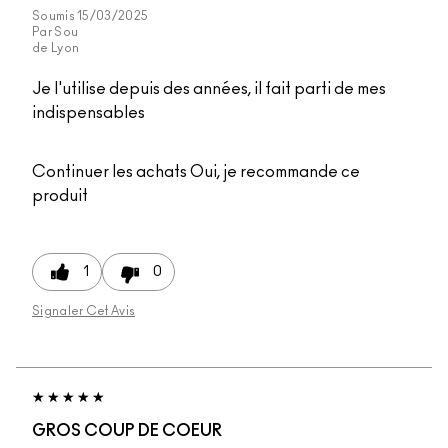
Soumis
15/03/2025
Par
Sou
de
Lyon
Je l'utilise depuis des années, il fait parti de mes
indispensables
Continuer les achats
Oui, je recommande ce
produit
1
0
Signaler Cet Avis
GROS COUP DE COEUR