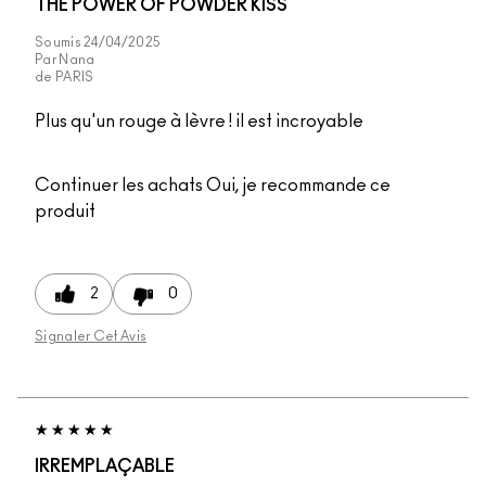
THE POWER OF POWDER KISS
Soumis
24/04/2025
Par
Nana
de
PARIS
Plus qu'un rouge à lèvre ! il est incroyable
Continuer les achats
Oui, je recommande ce
produit
2
0
Signaler Cet Avis
IRREMPLAÇABLE