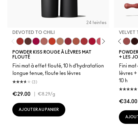
24 teintes
DEVOTED TO CHILI
VELVET
Devoted To Chili
Turn To The Left
Twenty-Fun
Teddy 2.0
My Best Life
Off The Market
Dubonnet Buzz
Moving On Up
Brickthrough
Ruby New
Sultriness
Creamsicle
Ready To Ming
Date Night
Stay Curio
Mull It Ov
On My 
Velvet
Che
Pre
POWDER KISS ROUGE À LÈVRES MAT
POWDER 
FLOUTÉ
+ LES J
Fini mat à effet flouté, 10 h d’hydratation
Fini mat
longue tenue, floute les lèvres
lèvres +
10 h
(3)
€29.00
|
€8.29
/g
€34.00
AJOUTER AU PANIER
AJOUT