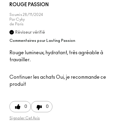
ROUGE PASSION
Soumis
28/11/2024
Par
Cyky
de
Paris
Réviseur vérifié
Commentaires pour Lasting Passion
Rouge lumineux, hydratant, très agréable à
travailler.
Continuer les achats
Oui, je recommande ce
produit
0
0
Signaler Cet Avis