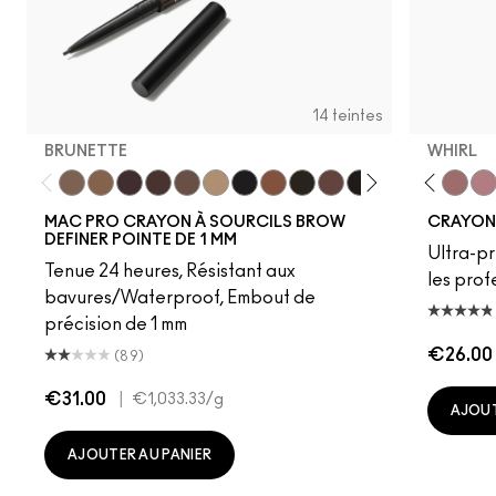
14 teintes
BRUNETTE
WHIRL
Brunette
Fling
Genuine Aubergine
Hickory
Lingering
Omega
Onyx
Penny
Spiked
Strut
Subculture
Stud
Stripdown
Stylized
Boldly Bare
Taupe
Spice
Thunde
Whirl
Der
MAC PRO CRAYON À SOURCILS BROW
CRAYON 
DEFINER POINTE DE 1 MM
Ultra-pr
Tenue 24 heures, Résistant aux
les prof
bavures/Waterproof, Embout de
précision de 1 mm
€26.00
(89)
€31.00
|
€1,033.33
/g
AJOUT
AJOUTER AU PANIER