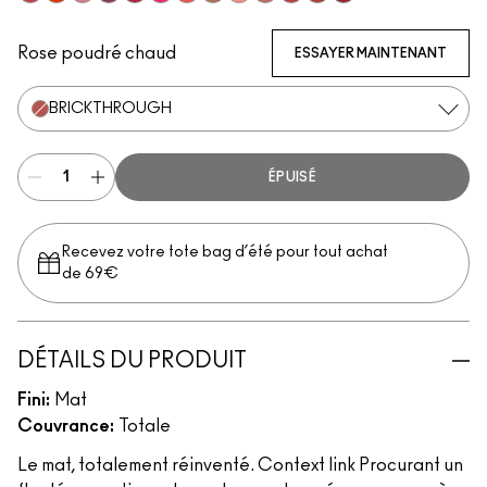
A Little Tamed
Style Shocked!
Sultriness
Burning Love
Shocking Revelation
Fall In Love
Mandarin O
Impulsive
Scattered Petals
Mull It Over
Lasting Passion
Devoted To Chili
Ruby New
Rose poudré chaud
ESSAYER MAINTENANT
BRICKTHROUGH
ÉPUISÉ
Recevez votre tote bag d’été pour tout achat
de 69€
DÉTAILS DU PRODUIT
Fini:
Mat
Couvrance:
Totale
Le mat, totalement réinventé. Context link Procurant un