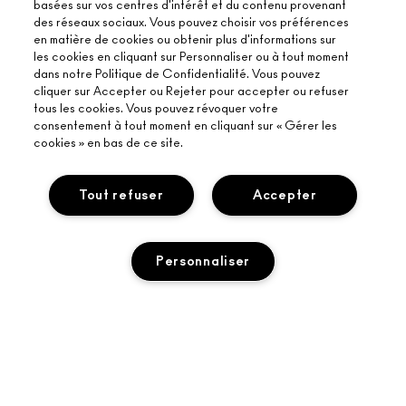
basées sur vos centres d'intérêt et du contenu provenant
des réseaux sociaux. Vous pouvez choisir vos préférences
en matière de cookies ou obtenir plus d'informations sur
les cookies en cliquant sur Personnaliser ou à tout moment
dans notre Politique de Confidentialité. Vous pouvez
cliquer sur Accepter ou Rejeter pour accepter ou refuser
tous les cookies. Vous pouvez révoquer votre
consentement à tout moment en cliquant sur « Gérer les
À PROPOS DE MAC
cookies » en bas de ce site.
NOTRE HISTOIRE
ACHETER EN LIGNE
NOS MAQUILLEURS
Tout refuser
Accepter
MON COMPTE
PROGRAMME DE RECYCLAGE
BESOIN D’AIDE ?
S’ABONNER AUX E-MAILS
MAC VIVA GLAM
Personnaliser
SUIVRE MA COMMANDE
PROMOTIONS
BEAUTÉ CONSCIENTE
VOTRE BOUTIQUE MAC
FAQ
CARTE CADEAU
RECRUTEMENT
TROUVER UNE BOUTIQUE
RETOURS ET ÉCHANGES
ADHÉSION MAC PRO
TERMES ET CONDITIONS
SERVICES DE MAQUILLAGE
LIVRAISON
ÉPUISÉ
TESTS SUR LES ANIMAUX
CONSIGNES DE TRI
POLITIQUE DE CONFIDENTIALITÉ
PRENDRE UN RENDEZ-VOUS MAQUILLAGE
MON COMPTE
CONDITIONS RELATIVES AUX CARTES CADEAUX
CONTACTEZ-NOUS