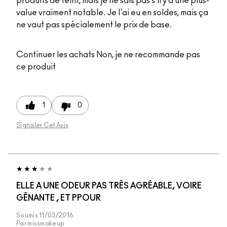
produits de teint, mais je ne sais pas s'il y a une plus-
value vraiment notable. Je l'ai eu en soldes, mais ça
ne vaut pas spécialement le prix de base.
Continuer les achats
Non, je ne recommande pas
ce produit
1
0
Signaler Cet Avis
ELLE A UNE ODEUR PAS TRÈS AGRÉABLE, VOIRE
GÊNANTE , ET PPOUR
Soumis
11/03/2016
Par
missmakeup