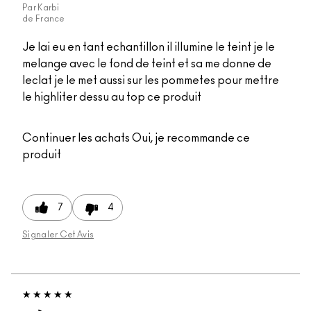
Par
Karbi
de
France
Je lai eu en tant echantillon il illumine le teint je le
melange avec le fond de teint et sa me donne de
leclat je le met aussi sur les pommetes pour mettre
le highliter dessu au top ce produit
Continuer les achats
Oui, je recommande ce
produit
7
4
Signaler Cet Avis