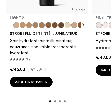
18 teintes
LIGHT 2
PINKLITE
Light 2
Light 4
Medium 1
Medium 2
Medium 4
Deep 2
Deep 4
Rich 2
Light 1
Light 3
Deep 3
Rich 1
Rich 3
Pinklite
Rich 4
Gold
Dee
U
STROBE FLUIDE TEINTÉ ILLUMINATEUR
STROBE
Soin hydratant teinté illuminateur,
Hydratan
couvrance modulable transparente,
hydratant
€48.00
(3)
€45.00
|
€1.50
/ml
AJOUT
AJOUTER AU PANIER