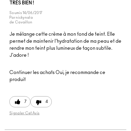
TRÈS BIEN !
Soumis
14/06/2017
Par
nickynala
de
Cavaillon
Je mélange cette crème à mon fond de teint. Elle
permet de maintenir l'hydratation de ma peau et de
rendre mon teint plus lumineux de façon subtile.
J'adore !
Continuer les achats
Oui, je recommande ce
produit
7
4
Signaler Cet Avis