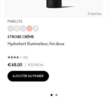
5 teintes
PINKLITE
ep 1
Medium 3
Pinklite
Medium 3
Goldlite
Deep 1
Uvlite
Peachlite
Bronzelite
STROBE CRÈME
Hydratant illuminateur, fini doux
(14)
€48.00
|
€0.96
/ml
AJOUTER AU PANIER