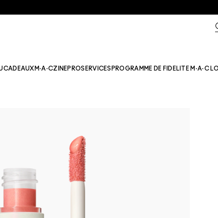
U
CADEAUX
M·A·CZINE​
PRO
SERVICES
PROGRAMME DE FIDELITE M·A·C L