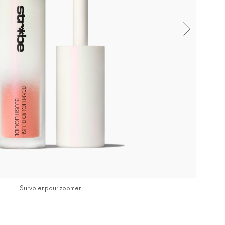
Survoler pour zoomer