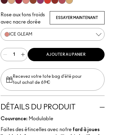
Plummy Bare
Starlite
Good Vibes
Ice Gleam
Lavalite
Magic Aura
Apricot Jelly
Unsweetened
Nitelite
Lightning
Rose aux tons froids
ESSAYER MAINTENANT
avec nacre dorée
ICE GLEAM
AJOUTER AU PANIER
Recevez votre tote bag d’été pour
tout achat de 69€
DÉTAILS DU PRODUIT
Couvrance:
Modulable
Faites des étincelles avec notre
fard à joues