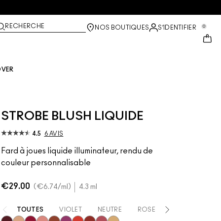
RECHERCHE
0
NOS BOUTIQUES
S’IDENTIFIER
OVER
STROBE BLUSH LIQUIDE
4.5
6 AVIS
Fard à joues liquide illuminateur, rendu de
couleur personnalisable
€29.00
€6.74
/ml
4.3 ml
TOUTES
VIOLET
NEUTRE
ROSE
ORANGE
R