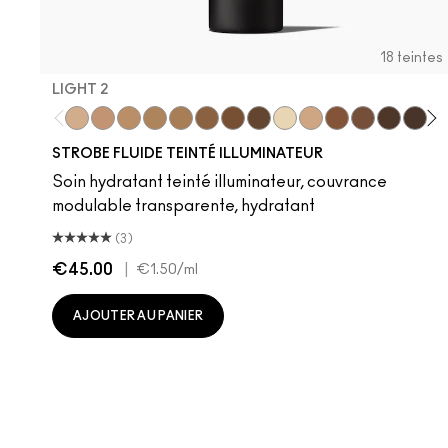
18 teintes
LIGHT 2
Light 2
Light 4
Medium 1
Medium 2
Medium 4
Deep 2
Deep 4
Rich 2
Light 1
Light 3
Deep 3
Rich 1
Rich 3
Rich 4
De
STROBE FLUIDE TEINTÉ ILLUMINATEUR
Soin hydratant teinté illuminateur, couvrance
modulable transparente, hydratant
(3)
€45.00
|
€1.50
/ml
AJOUTER AU PANIER