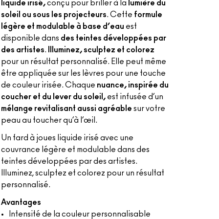
liquide irisé,
conçu pour briller à la
lumière du
soleil ou sous les projecteurs
. Cette
formule
légère et modulable à base d’eau
est
disponible dans
des teintes développées par
des artistes
.
Illuminez, sculptez et colorez
pour un résultat personnalisé. Elle peut même
être appliquée sur les lèvres pour une touche
de couleur irisée. Chaque
nuance, inspirée du
coucher et du lever du soleil,
est infusée d’un
mélange revitalisant aussi agréable
sur votre
peau au toucher qu’à l’œil.
Un fard à joues liquide irisé avec une
couvrance légère et modulable dans des
teintes développées par des artistes.
Illuminez, sculptez et colorez pour un résultat
personnalisé.
Avantages
Intensité de la couleur personnalisable