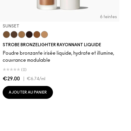
6 teintes
SUNSET
Sunset
Daylite
Flashlite
Sunbeam
Warmlite
Sunlite
STROBE BRONZELIGHTER RAYONNANT LIQUIDE
Poudre bronzante irisée liquide, hydrate et illumine,
couvrance modulable
(0)
€29.00
|
€
€6.74
/ml
AJOUTER AU PANIER