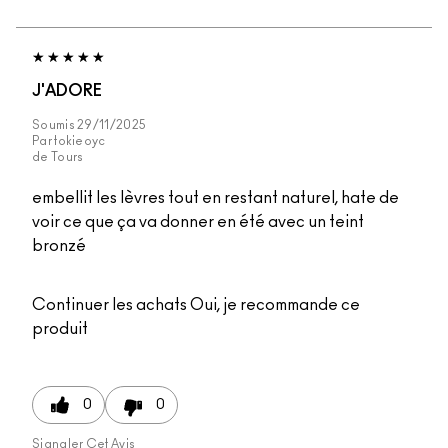
J'ADORE
Soumis
29/11/2025
Par
tokieoyc
de
Tours
embellit les lèvres tout en restant naturel, hate de
voir ce que ça va donner en été avec un teint
bronzé
Continuer les achats
Oui, je recommande ce
produit
0
0
Signaler Cet Avis