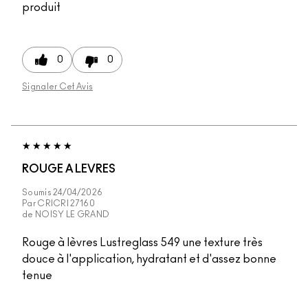
produit
0
0
Signaler Cet Avis
ROUGE A LEVRES
Soumis
24/04/2026
Par
CRICRI 27160
de
NOISY LE GRAND
Rouge à lèvres Lustreglass 549 une texture très
douce à l'application, hydratant et d'assez bonne
tenue