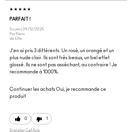
PARFAIT !
Soumis
09/12/2025
Par
Ness
de
Lille
J'en ai pris 3 différents. Un rosé, un orangé et un
plus nude clair. Ils sont très beaux, un bel effet
glossé. Ils ne sont pas asséchant, au contraire ! Je
recommande à 1000%.
Continuer les achats
Oui, je recommande ce
produit
0
1
Signaler Cet Avis