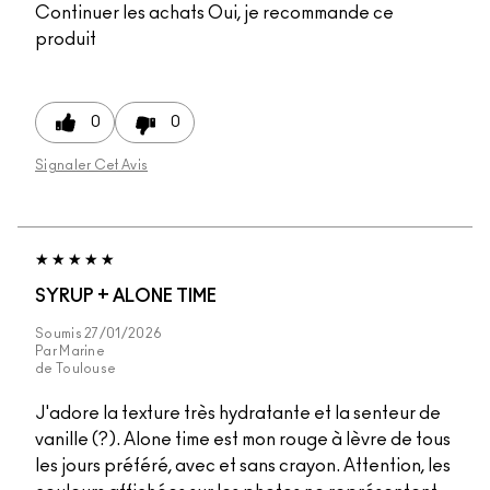
Continuer les achats
Oui, je recommande ce
produit
0
0
Signaler Cet Avis
SYRUP + ALONE TIME
Soumis
27/01/2026
Par
Marine
de
Toulouse
J'adore la texture très hydratante et la senteur de
vanille (?). Alone time est mon rouge à lèvre de tous
les jours préféré, avec et sans crayon. Attention, les