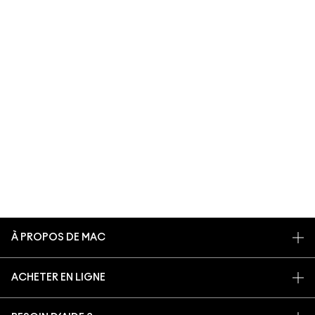
À PROPOS DE MAC
NOTRE HISTOIRE
ACHETER EN LIGNE
NOS MAQUILLEURS
MON COMPTE
PROGRAMME DE RECYCLAGE