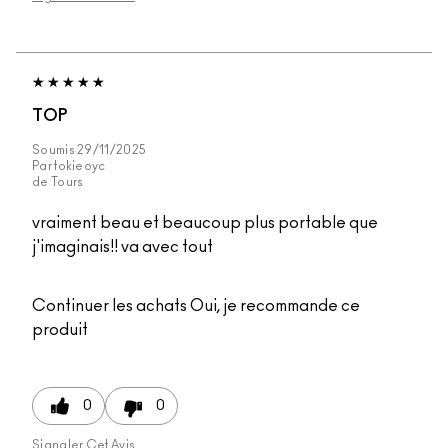
TOP
Soumis
29/11/2025
Par
tokieoyc
de
Tours
vraiment beau et beaucoup plus portable que
j'imaginais!! va avec tout
Continuer les achats
Oui, je recommande ce
produit
0
0
Signaler Cet Avis