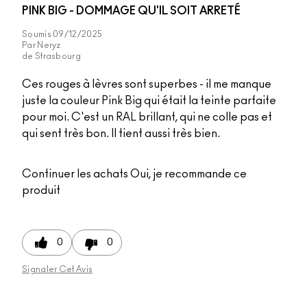
PINK BIG - DOMMAGE QU'IL SOIT ARRETÉ
Soumis
09/12/2025
Par
Neryz
de
Strasbourg
Ces rouges à lèvres sont superbes - il me manque
juste la couleur Pink Big qui était la teinte parfaite
pour moi. C'est un RAL brillant, qui ne colle pas et
qui sent très bon. Il tient aussi très bien.
Continuer les achats
Oui, je recommande ce
produit
0
0
Signaler Cet Avis