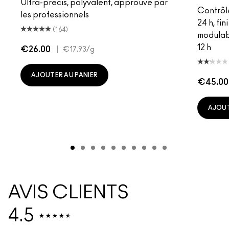
Ultra-précis, polyvalent, approuvé par
Contrôl
les professionnels
24 h, fi
(164)
modulab
12 h
€26.00
|
€17.93
/g
AJOUTER AU PANIER
€45.00
AJOUT
AVIS CLIENTS
4.5