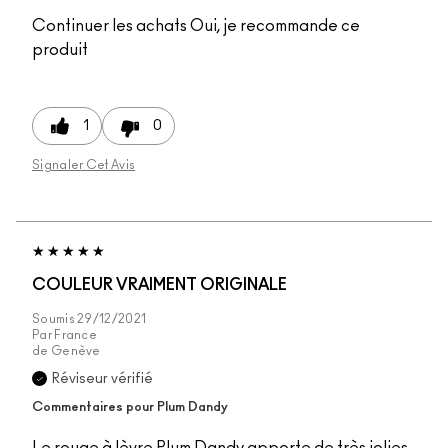
Continuer les achats
Oui, je recommande ce
produit
1
0
Signaler Cet Avis
COULEUR VRAIMENT ORIGINALE
Soumis
29/12/2021
Par
France
de
Genève
Réviseur vérifié
Commentaires pour Plum Dandy
Le rouge à lèvre Plum Dandy apporte de très jolies