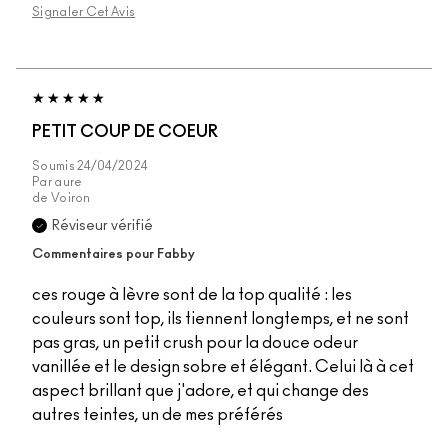
Signaler Cet Avis
PETIT COUP DE COEUR
Soumis
24/04/2024
Par
aure
de
Voiron
Réviseur vérifié
Commentaires pour Fabby
ces rouge à lèvre sont de la top qualité : les
couleurs sont top, ils tiennent longtemps, et ne sont
pas gras, un petit crush pour la douce odeur
vanillée et le design sobre et élégant. Celui là à cet
aspect brillant que j'adore, et qui change des
autres teintes, un de mes préférés