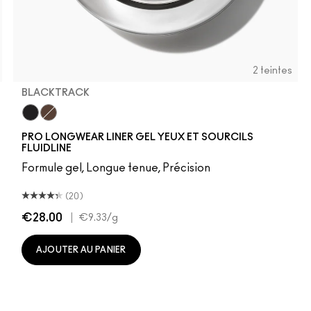
2 teintes
BLACKTRACK
W40
NC50
Blacktrack
Dipdown
PRO LONGWEAR LINER GEL YEUX ET SOURCILS
FLUIDLINE
Formule gel, Longue tenue, Précision
(20)
€28.00
|
€9.33
/g
AJOUTER AU PANIER