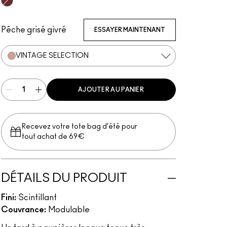
Black Mirror
Contemplative State
It’s Fabstract
Princess Cut
Babe In Charms
Art Thera-Peachy
Tailor Grey
Vintage Selection
Soft Ochre
Layin' Low
Bare Study
Groundwork
Painterly
Sink To A Whisper
Bougie
Pêche grisé givré
ESSAYER MAINTENANT
VINTAGE SELECTION
AJOUTER AU PANIER
Recevez votre tote bag d’été pour
tout achat de 69€
DÉTAILS DU PRODUIT
Fini:
Scintillant
Couvrance:
Modulable