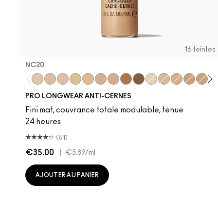
16 teintes
NC20
NC20
NW20
NW15
NC30
NC25
NC42
NW30
NW45
NW50
NC15
NC35
NW25
NW35
NC45
N
PRO LONGWEAR ANTI-CERNES
Fini mat, couvrance totale modulable, tenue
24 heures
(81)
€35.00
|
€3.89
/ml
AJOUTER AU PANIER