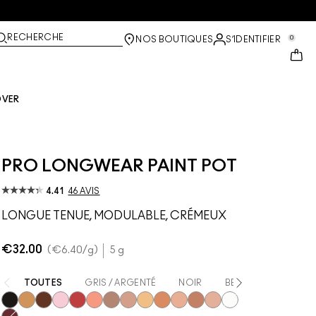
RECHERCHE
0
NOS BOUTIQUES
S’IDENTIFIER
OVER
PRO LONGWEAR PAINT POT
4.41
46 AVIS
LONGUE TENUE, MODULABLE, CRÉMEUX
€32.00
€6.40
/g
5 g
TOUTES
GRIS / ARGENTÉ
NOIR
BEIGE
MARRON