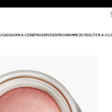
U
CADEAUX
M·A·CZINE​
PRO
SERVICES
PROGRAMME DE FIDELITE M·A·C L