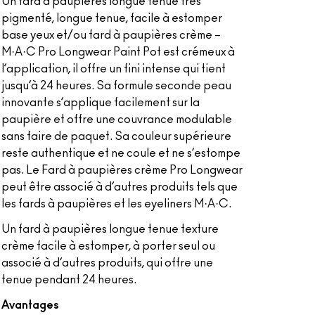
Un fard à paupières longue tenue très
pigmenté, longue tenue, facile à estomper
base yeux et/ou fard à paupières crème –
M·A·C Pro Longwear Paint Pot est crémeux à
l’application, il offre un fini intense qui tient
jusqu’à 24 heures. Sa formule seconde peau
innovante s’applique facilement sur la
paupière et offre une couvrance modulable
sans faire de paquet. Sa couleur supérieure
reste authentique et ne coule et ne s’estompe
pas. Le Fard à paupières crème Pro Longwear
peut être associé à d’autres produits tels que
les fards à paupières et les eyeliners M·A·C.
Un fard à paupières longue tenue texture
crème facile à estomper, à porter seul ou
associé à d’autres produits, qui offre une
tenue pendant 24 heures.
Avantages