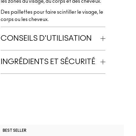
les zones du visage, du corps et des cheveux.
Des paillettes pour faire scintiller le visage, le
corps ou les cheveux.
CONSEILS D'UTILISATION
INGRÉDIENTS ET SÉCURITÉ
N
BEST SELLER
B