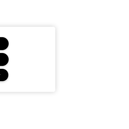
r
E MAC
TERMES ET CONDITIONS
OUTIQUE
POLITIQUE DE CONFIDENTIALITÉ
QUILLAGE
CONDITIONS RELATIVES AUX