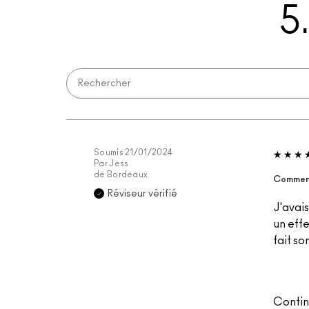
5
Soumis
21/01/2024
Par
Jess
de
Bordeaux
Comment
Réviseur vérifié
J'avais
un effe
fait so
Contin