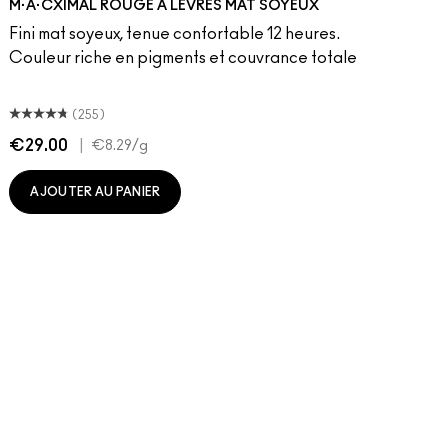
M·A·CXIMAL ROUGE À LÈVRES MAT SOYEUX
Fini mat soyeux, tenue confortable 12 heures.
Couleur riche en pigments et couvrance totale
(255)
€29.00
|
€
€8.29
/g
AJOUTER AU PANIER