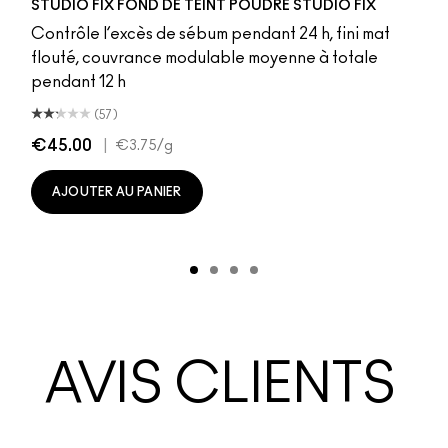
STUDIO FIX FOND DE TEINT POUDRE STUDIO FIX
Contrôle l’excès de sébum pendant 24 h, fini mat
flouté, couvrance modulable moyenne à totale
pendant 12 h
(57)
€45.00
|
€3.75
/g
AJOUTER AU PANIER
AVIS CLIENTS