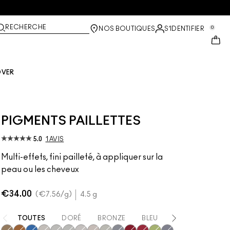
RECHERCHE
0
NOS BOUTIQUES
S’IDENTIFIER
OVER
PIGMENTS PAILLETTES
5.0
1 AVIS
Multi-effets, fini pailleté, à appliquer sur la
peau ou les cheveux
€34.00
€7.56
/g
4.5 g
TOUTES
DORÉ
BRONZE
BLEU
BLANC
ROU