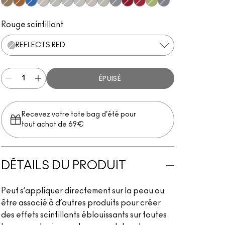
Gold
Reflects Bronze
Reflects Turquatic
Reflects Pearl
Reflects Gold
Reflects Red
Reflects Blue
Reflects Transparent Teal
Reflects Transparent Pink
Silver
Red
Ruby
Chunky Lime
Silver Hologram
Rouge scintillant
REFLECTS RED
ÉPUISÉ
Recevez votre tote bag d’été pour
tout achat de 69€
DÉTAILS DU PRODUIT
Peut s’appliquer directement sur la peau ou
être associé à d’autres produits pour créer
des effets scintillants éblouissants sur toutes