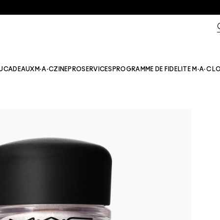
U
CADEAUX
M·A·CZINE​
PRO
SERVICES
PROGRAMME DE FIDELITE M·A·C L