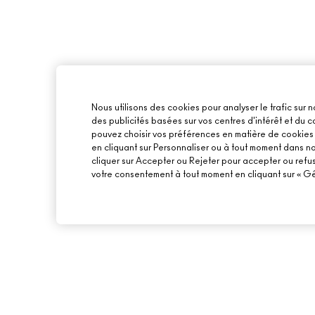
Nous utilisons des cookies pour analyser le trafic sur n
des publicités basées sur vos centres d'intérêt et du
pouvez choisir vos préférences en matière de cookies o
en cliquant sur Personnaliser ou à tout moment dans n
cliquer sur Accepter ou Rejeter pour accepter ou refu
votre consentement à tout moment en cliquant sur « Gér
À PROPOS DE MAC
ACHETER EN LIGNE
NOTRE HISTOIRE
MON COMPTE
NOS MAQUILLEURS
S’ABONNER AUX E-