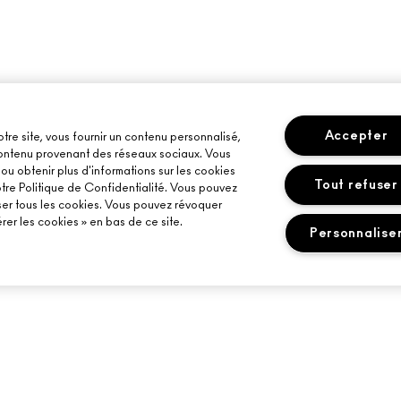
Accepter
otre site, vous fournir un contenu personnalisé,
 contenu provenant des réseaux sociaux. Vous
u obtenir plus d'informations sur les cookies
Tout refuser
otre Politique de Confidentialité. Vous pouvez
ser tous les cookies. Vous pouvez révoquer
er les cookies » en bas de ce site.
Personnalise
BESOIN D’AIDE ?
VOTRE BOUTIQU
SUIVRE MA COMMANDE
TROUVER UNE B
MAILS
FAQ
SERVICES DE MA