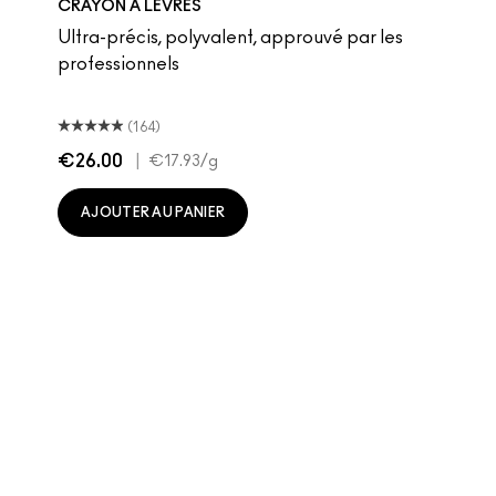
CRAYON À LÈVRES
Ultra-précis, polyvalent, approuvé par les
professionnels
(164)
€26.00
|
€17.93
/g
AJOUTER AU PANIER