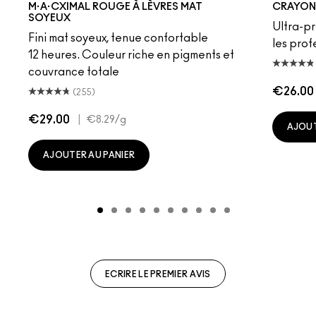
M·A·CXIMAL ROUGE À LÈVRES MAT
CRAYON 
SOYEUX
Ultra-pr
Fini mat soyeux, tenue confortable
les prof
12 heures. Couleur riche en pigments et
couvrance totale
€26.00
(255)
€29.00
|
€8.29
/g
AJOUT
AJOUTER AU PANIER
ECRIRE LE PREMIER AVIS