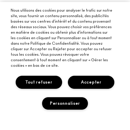
Nous utilisons des cookies pour analyser le trafic sur notre
site, vous fournir un contenu personnalisé, des publicités
basées sur vos centres d'intérêt et du contenu provenant
des réseaux sociaux. Vous pouvez choisir vos préférences
en matière de cookies ou obtenir plus d'informations sur
les cookies en cliquant sur Personnaliser ou à tout moment
dans notre Politique de Confidentialité. Vous pouvez
cliquer sur Accepter ou Rejeter pour accepter ou refuser
tous les cookies. Vous pouvez révoquer votre
consentement à tout moment en cliquant sur « Gérer les
cookies » en bas de ce site.
À PROPOS DE MAC
Tout refuser
Accepter
NOTRE HISTOIRE
ACHETER EN LIGNE
NOS MAQUILLEURS
Personnaliser
MON COMPTE
PROGRAMME DE RECYCLAGE
BESOIN D’AIDE ?
S’ABONNER AUX E-MAILS
MAC VIVA GLAM
SUIVRE MA COMMANDE
PROMOTIONS
BEAUTÉ CONSCIENTE
VOTRE BOUTIQUE MAC
FAQ