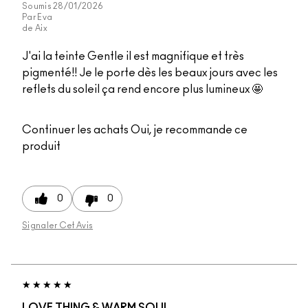
Soumis
28/01/2026
Par
Eva
de
Aix
J'ai la teinte Gentle il est magnifique et très
pigmenté!! Je le porte dès les beaux jours avec les
reflets du soleil ça rend encore plus lumineux 🤩
Continuer les achats
Oui, je recommande ce
produit
0
0
Signaler Cet Avis