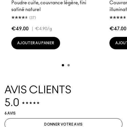
Poudre cuite, couvrance légère, fini
Couvranc
satiné naturel
illumina
(37)
€49.00
|
€47.00
€4.90
/g
AJOUTER AU PANIER
AJOUT
AVIS CLIENTS
5.0
6 AVIS
DONNER VOTRE AVIS