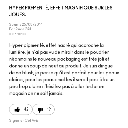
HYPER PIGMENTÉ, EFFET MAGNIFIQUE SUR LES
JOUES.
Soumis
25/08/2014
Par
RudeGirl
de
France
Hyper pigmenté, effet nacré qui accroche la
lumière, je n'ai pas vu de miroir dans le poudrier
néanmoins le nouveau packaging est très joli et
donne un coup de neuf au produit. Je suis dingue
de ce blush, je pense qu'il est parfait pour les peaux
claires, pour les peaux mattes il serait peu-être un
peu trop claire n'hésitez pas à aller tester en
magasin on ne sait jamais.
42
19
Signaler Cet Avis