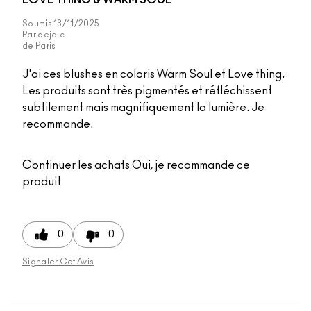
LOVE THING & WARM SOUL
Soumis
13/11/2025
Par
deja.c
de
Paris
J'ai ces blushes en coloris Warm Soul et Love thing.
Les produits sont très pigmentés et réfléchissent
subtilement mais magnifiquement la lumière. Je
recommande.
Continuer les achats
Oui, je recommande ce
produit
0
0
Signaler Cet Avis