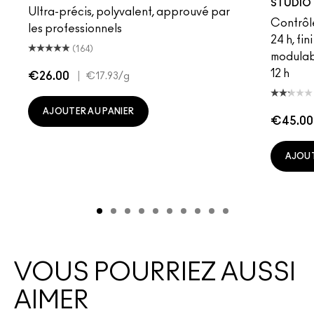
STUDIO 
Ultra-précis, polyvalent, approuvé par
Contrôl
les professionnels
24 h, fi
(164)
modulab
12 h
€26.00
|
€17.93
/g
AJOUTER AU PANIER
€45.00
AJOUT
VOUS POURRIEZ AUSSI
AIMER