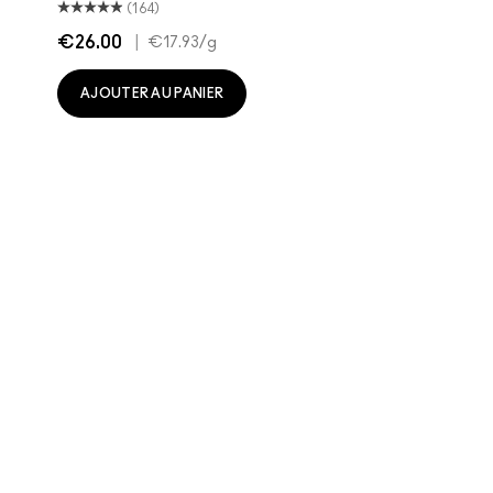
(164)
€26.00
|
€17.93
/g
AJOUTER AU PANIER