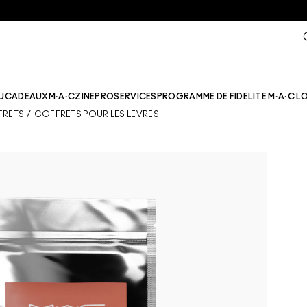
U
CADEAUX
M·A·CZINE​
PRO
SERVICES
PROGRAMME DE FIDELITE M·A·C L
FRETS
/
COFFRETS POUR LES LÈVRES