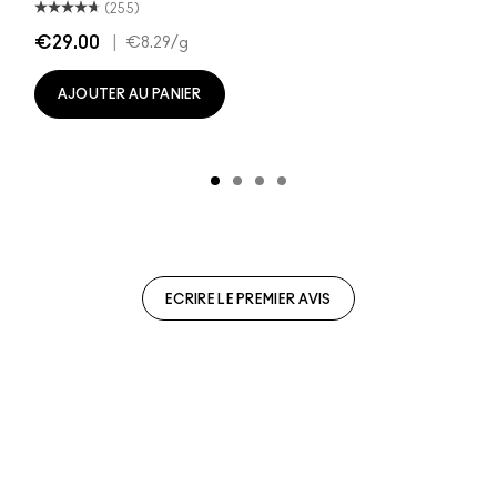
(255)
€29.00
|
€8.29
/g
AJOUTER AU PANIER
ECRIRE LE PREMIER AVIS