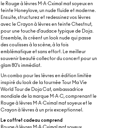
le Rouge à lèvres M·A·Cximal mat soyeux en
teinte Honeylove, un nude fluide et moderne.
Ensuite, structurez et redessinez vos lèvres
avec le Crayon à lèvres en teinte Chestnut,
pour une touche d’audace typique de Doja.
Ensemble, ils créent un look nude qui passe
des coulisses à la scène, à la fois
emblématique et sans effort. Le meilleur
souvenir beauté collector du concert pour un
glam 80’s immédiat.
Un combo pour les lèvres en édition limitée
inspiré du look de la tournée Tour Ma Vie
World Tour de Doja Cat, ambassadrice
mondiale de la marque M·A·C, comprenant le
Rouge à lèvres M·A·Cximal mat soyeux et le
Crayon à lèvres à un prix exceptionnel.
Le coffret cadeau comprend
Rouge à lèvres M·A·Cximal mat soyeux